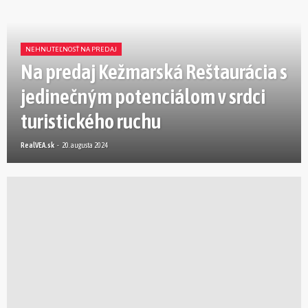
NEHNUTEĽNOSŤ NA PREDAJ
Na predaj Kežmarská Reštaurácia s
jedinečným potenciálom v srdci
turistického ruchu
RealVEA.sk
-
20. augusta 2024