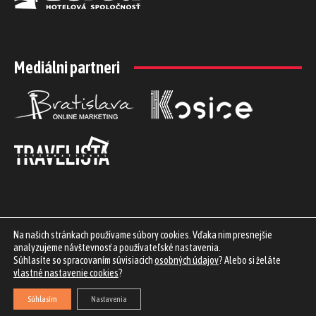
Mediálni partneri
Na našich stránkach používame súbory cookies. Vďaka nim presnejšie
analyzujeme návštevnosť a používateľské nastavenia.
Súhlasíte so spracovaním súvisiacich
osobných údajov
? Alebo si želáte
vlastné nastavenie cookies
?
Využívame biznis služby
iProfil.sk
| Staňte sa
partnerom
projektu |
Obchod
#praveslovenske
| Spoznajte
HoReCa Slovensko
Súhlasím
Nastavenia