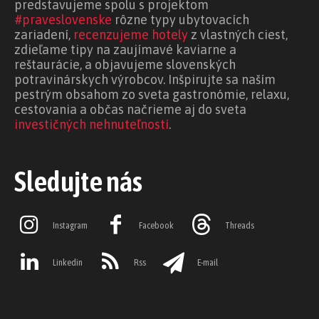
predstavujeme spolu s projektom
#praveslovenske
rôzne typy ubytovacích
zariadení,
recenzujeme hotely
z vlastných ciest,
zdieľame tipy na zaujímavé kaviarne a
reštaurácie, a objavujeme slovenských
potravinárskych výrobcov. Inšpirujte sa naším
pestrým obsahom zo sveta gastronómie, relaxu,
cestovania a občas načrieme aj do sveta
investičných nehnuteľností
.
Sledujte nás
Instagram
Facebook
Threads
Linkedin
Rss
E-mail