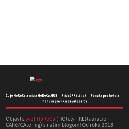
REŠTAURÁCIA
REŠTAURÁCIA
REŠTAURÁCIA
REŠTAURÁCIA
Čo je HoReCa a misia HoReCa.HUB
Pridať PR článok
Ponuka pre hotely
Ponuka pre RK a developerov
Objavte
svet HoReCa
(HOtely - REštaurácie -
CAffé/CAtering) s naším blogom! Od roku 2018