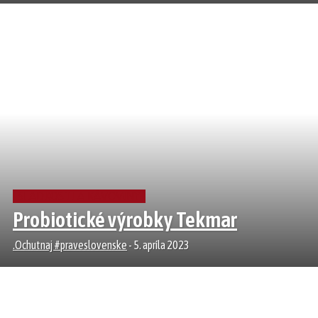
SLADKOSTI A KÁVOVINY
Probiotické výrobky Tekmar
.Ochutnaj #praveslovenske
-
5. apríla 2023