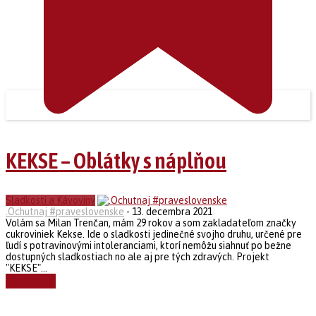
KEKSE – Oblátky s náplňou
Sladkosti a Kávoviny
.Ochutnaj #praveslovenske
-
13. decembra 2021
Volám sa Milan Trenčan, mám 29 rokov a som zakladateľom značky
cukroviniek Kekse. Ide o sladkosti jedinečné svojho druhu, určené pre
ľudí s potravinovými intoleranciami, ktorí nemôžu siahnuť po bežne
dostupných sladkostiach no ale aj pre tých zdravých. Projekt
"KEKSE"...
Čítať ďalej