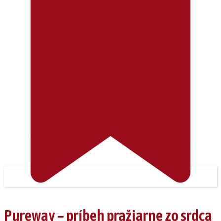
Pureway – príbeh pražiarne zo srdca