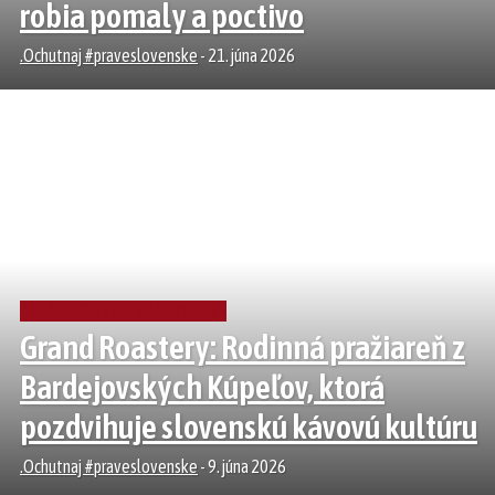
robia pomaly a poctivo
.Ochutnaj #praveslovenske
-
21. júna 2026
SLADKOSTI A KÁVOVINY
Grand Roastery: Rodinná pražiareň z
Bardejovských Kúpeľov, ktorá
pozdvihuje slovenskú kávovú kultúru
.Ochutnaj #praveslovenske
-
9. júna 2026