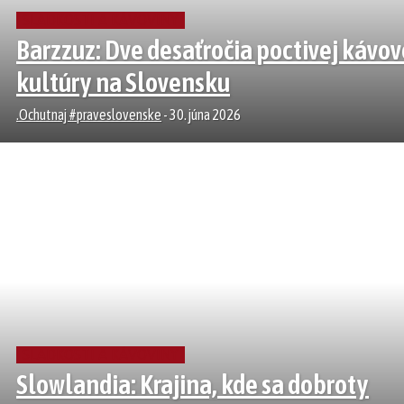
SLADKOSTI A KÁVOVINY
Barzzuz: Dve desaťročia poctivej kávov
kultúry na Slovensku
.Ochutnaj #praveslovenske
-
30. júna 2026
SLADKOSTI A KÁVOVINY
Slowlandia: Krajina, kde sa dobroty