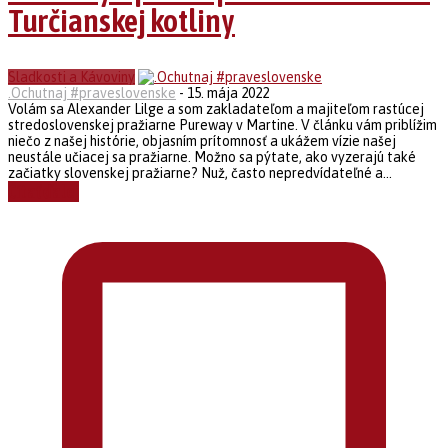
Turčianskej kotliny
Sladkosti a Kávoviny
.Ochutnaj #praveslovenske
-
15. mája 2022
Volám sa Alexander Lilge a som zakladateľom a majiteľom rastúcej
stredoslovenskej pražiarne Pureway v Martine. V článku vám priblížim
niečo z našej histórie, objasním prítomnosť a ukážem vízie našej
neustále učiacej sa pražiarne. Možno sa pýtate, ako vyzerajú také
začiatky slovenskej pražiarne? Nuž, často nepredvídateľné a...
Čítať ďalej