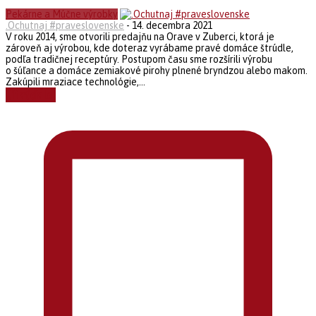
Pekárne a Múčne výrobky
.Ochutnaj #praveslovenske
-
14. decembra 2021
V roku 2014, sme otvorili predajňu na Orave v Zuberci, ktorá je
zároveň aj výrobou, kde doteraz vyrábame pravé domáce štrúdle,
podľa tradičnej receptúry. Postupom času sme rozšírili výrobu
o šúľance a domáce zemiakové pirohy plnené bryndzou alebo makom.
Zakúpili mraziace technológie,...
Čítať ďalej