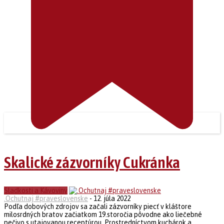
Skalické zázvorníky Cukránka
Sladkosti a Kávoviny
.Ochutnaj #praveslovenske
-
12. júla 2022
Podľa dobových zdrojov sa začali zázvorníky piecť v kláštore
milosrdných bratov začiatkom 19.storočia pôvodne ako liečebné
pečivo s utajovanou receptúrou. Prostredníctvom kuchárok a