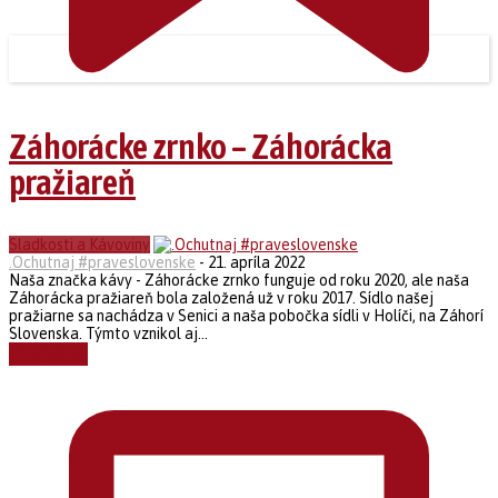
Záhorácke zrnko – Záhorácka
pražiareň
Sladkosti a Kávoviny
.Ochutnaj #praveslovenske
-
21. apríla 2022
Naša značka kávy - Záhorácke zrnko funguje od roku 2020, ale naša
Záhorácka pražiareň bola založená už v roku 2017. Sídlo našej
pražiarne sa nachádza v Senici a naša pobočka sídli v Holíči, na Záhorí
Slovenska. Týmto vznikol aj...
Čítať ďalej