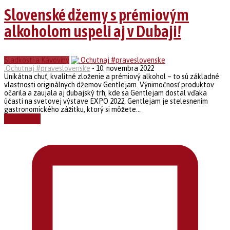
Slovenské džemy s prémiovým
alkoholom uspeli aj v Dubaji!
Sladkosti a Kávoviny
.Ochutnaj #praveslovenske
-
10. novembra 2022
Unikátna chuť, kvalitné zloženie a prémiový alkohol – to sú základné
vlastnosti originálnych džemov Gentlejam. Výnimočnosť produktov
očarila a zaujala aj dubajský trh, kde sa Gentlejam dostal vďaka
účasti na svetovej výstave EXPO 2022. Gentlejam je stelesnením
gastronomického zážitku, ktorý si môžete...
Čítať ďalej