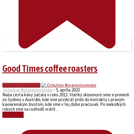
Good Times coffee roasters
Sladkosti a Kávoviny
.Ochutnaj #praveslovenske
-
5. apríla 2023
Naša cesta kávy začala v roku 2013. Všetky skúsenosti sme si priniesli
zo Sydney v Austrálii, kde sme prvýkrát prišli do kontaktu s pravým
kaviarenským životom, kde sme v tej dobe pracovali. Po niekoľkých
rokoch sme sa rozhodli vrátiť...
Čítať ďalej