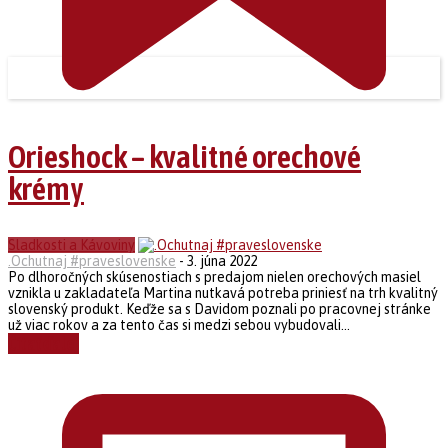
Orieshock – kvalitné orechové
krémy
Sladkosti a Kávoviny
.Ochutnaj #praveslovenske
-
3. júna 2022
Po dlhoročných skúsenostiach s predajom nielen orechových masiel
vznikla u zakladateľa Martina nutkavá potreba priniesť na trh kvalitný
slovenský produkt. Keďže sa s Davidom poznali po pracovnej stránke
už viac rokov a za tento čas si medzi sebou vybudovali...
Čítať ďalej