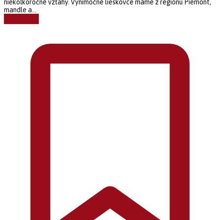
niekoľkoročné vzťahy. Výnimočné lieskovce máme z regiónu Piemont,
mandle a...
Čítať ďalej