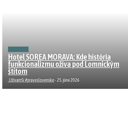
HOTELY
Hotel SOREA MORAVA: Kde história
funkcionalizmu ožíva pod Lomnickým
štítom
.UžívamSi #praveslovenske
-
25. júna 2026