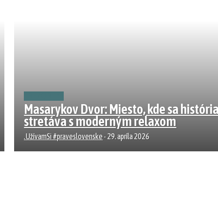
REZORTY
Masarykov Dvor: Miesto, kde sa históri
stretáva s moderným relaxom
.UžívamSi #praveslovenske
-
29. apríla 2026