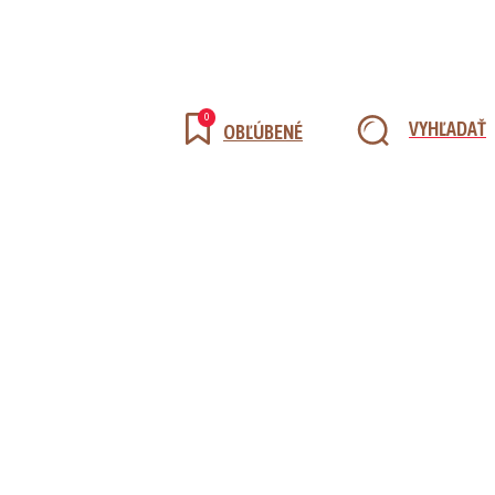
0
VYHĽADAŤ
OBĽÚBENÉ