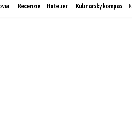
ovia
Recenzie
Hotelier
Kulinársky kompas
R