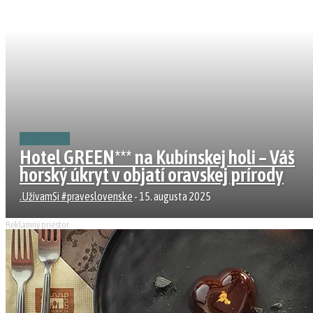
HOTELY
Hotel GREEN*** na Kubínskej holi – Váš
horský úkryt v objatí oravskej prírody
.UžívamSi #praveslovenske
-
15. augusta 2025
Reklamný priestor