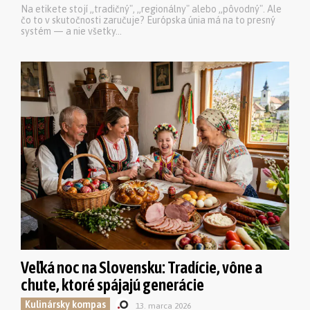
Na etikete stojí „tradičný", „regionálny" alebo „pôvodný". Ale
čo to v skutočnosti zaručuje? Európska únia má na to presný
systém — a nie všetky...
Veľká noc na Slovensku: Tradície, vône a
chute, ktoré spájajú generácie
Kulinársky kompas
13. marca 2026