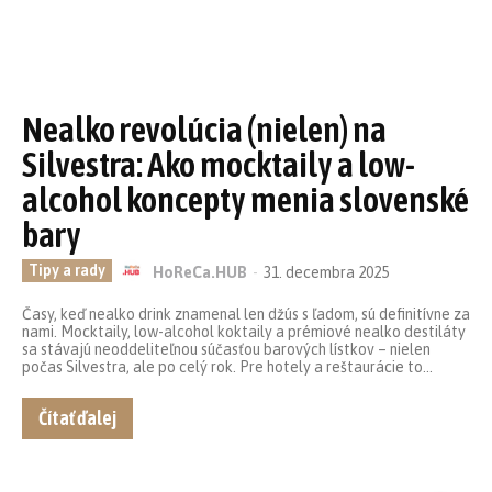
Nealko revolúcia (nielen) na
Silvestra: Ako mocktaily a low-
alcohol koncepty menia slovenské
bary
Tipy a rady
HoReCa.HUB
-
31. decembra 2025
Časy, keď nealko drink znamenal len džús s ľadom, sú definitívne za
nami. Mocktaily, low-alcohol koktaily a prémiové nealko destiláty
sa stávajú neoddeliteľnou súčasťou barových lístkov – nielen
počas Silvestra, ale po celý rok. Pre hotely a reštaurácie to...
Čítať ďalej