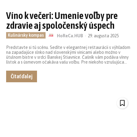
Víno k večeri: Umenie voľby pre
zdravie aj spoločenský úspech
Kulinársky kompas
HoReCa.HUB
-
29. augusta 2025
Predstavte si tú scénu. Sedíte v elegantnej reštaurácii s výhľadom
na zapadajúce slnko nad slovenskými vinicami alebo možno v
útulnom bistre v srdci Banskej Štiavnice. Čašník vám podáva vínny
lístok a s úsmevom očakáva vašu voľbu. Pre niekoho vzrušujúca...
Čítať ďalej