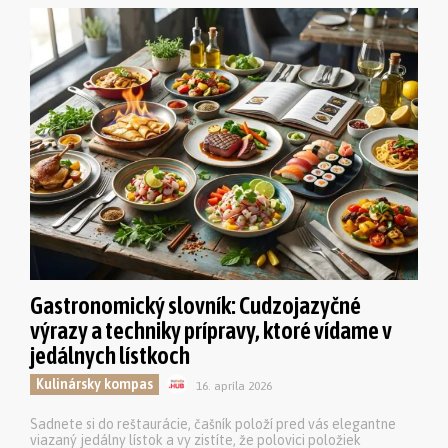
Gastronomický slovník: Cudzojazyčné
výrazy a techniky prípravy, ktoré vídame v
jedálnych lístkoch
Kulinársky kompas
16. apríla 2026
Sadnete si do reštaurácie, čašník položí pred vás elegantne
viazaný jedálny lístok a vy zistíte, že polovici položiek