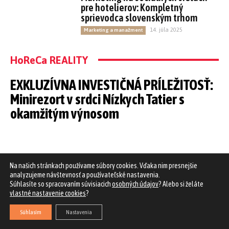
pre hotelierov: Kompletný
sprievodca slovenským trhom
14. júla 2025
Marketing a manažment
HoReCa REALITY
EXKLUZÍVNA INVESTIČNÁ PRÍLEŽITOSŤ:
Minirezort v srdci Nízkych Tatier s
okamžitým výnosom
Na našich stránkach používame súbory cookies. Vďaka nim presnejšie
analyzujeme návštevnosť a používateľské nastavenia.
Súhlasíte so spracovaním súvisiacich
osobných údajov
? Alebo si želáte
vlastné nastavenie cookies
?
Súhlasím
Nastavenia