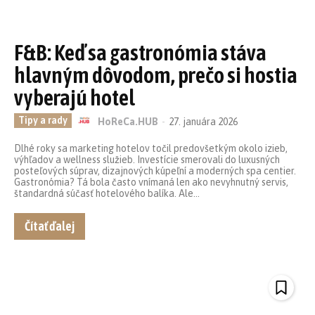
F&B: Keď sa gastronómia stáva
hlavným dôvodom, prečo si hostia
vyberajú hotel
Tipy a rady
HoReCa.HUB
-
27. januára 2026
Dlhé roky sa marketing hotelov točil predovšetkým okolo izieb,
výhľadov a wellness služieb. Investície smerovali do luxusných
posteľových súprav, dizajnových kúpeľní a moderných spa centier.
Gastronómia? Tá bola často vnímaná len ako nevyhnutný servis,
štandardná súčasť hotelového balíka. Ale...
Čítať ďalej