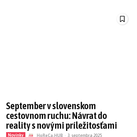
September v slovenskom
cestovnom ruchu: Návrat do
reality s novými príležitosťami
Novinky
HoReCa.HUB
-
3. septembra 2025