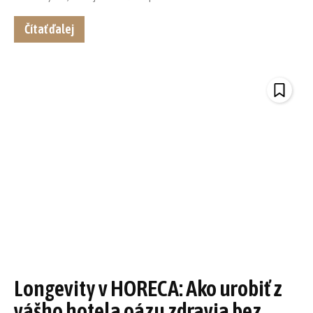
Čítať ďalej
Longevity v HORECA: Ako urobiť z
vášho hotela oázu zdravia bez