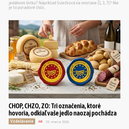
jedálnom lístku? Napríklad Sviečková na smotane (1, 3, 7)? Nie
je to poradové číslo...
CHOP, CHZO, ZO: Tri označenia, ktoré
hovoria, odkiaľ vaše jedlo naozaj pochádza
Vzdelávanie
30. marca 2026