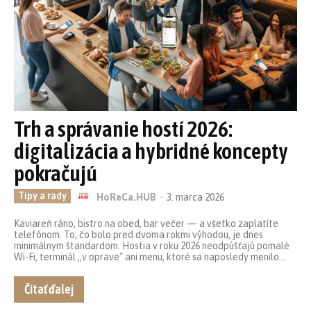
Trh a správanie hostí 2026:
digitalizácia a hybridné koncepty
pokračujú
Tipy a rady
HoReCa.HUB
-
3. marca 2026
Kaviareň ráno, bistro na obed, bar večer — a všetko zaplatíte
telefónom. To, čo bolo pred dvoma rokmi výhodou, je dnes
minimálnym štandardom. Hostia v roku 2026 neodpúšťajú pomalé
Wi-Fi, terminál „v oprave" ani menu, ktoré sa naposledy menilo...
Čítať ďalej