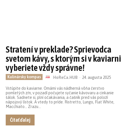
Stratení v preklade? Sprievodca
svetom kávy, s ktorým si v kaviarni
vyberiete vždy správne!
Kulinársky kompas
HoReCa.HUB
-
24. augusta 2025
Vstúpite do kaviarne. Omámi vás nádherná vôňa čerstvo
pomletých zŕn, v pozadí počujete syčanie kávovaru a cinkanie
šálok. Sadnete si, plní očakávania, a čašník pred vás položí
nápojový lístok. A vtedy to príde. Ristretto, Lungo, Flat White,
Macchiato... Zrazu...
Čítať ďalej