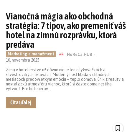
Vianočná mágia ako obchodná
stratégia: 7 tipov, ako premeniť váš
hotel na zimnú rozprávku, ktorá
predáva
Marketing a manažment
HoReCa.HUB
-
10. novembra 2025
Zima v hotelierstve už dávno nie je len o lyžovačkách a
silvestrovských oslavách. Moderný hosť hľadá v chladných
mesiacoch predovšetkým emóciu – teplo domova, únik z reality a
nostalgickú atmosféru Vianoc, ktorú si často doma nestíha
vytvoriť. Pre hotelierov...
Čítať ďalej