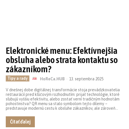
Elektronické menu: Efektívnejšia
obsluha alebo strata kontaktu so
zákazníkom?
Tipy a rady
HoReCa.HUB
-
13. septembra 2025
V dnešnej dobe digitálnej transformácie stoja prevádzkovatelia
reštaurácií pred kľúčovým rozhodnutím: prijať technológie, ktoré
sľubujú vyššiu efektivitu, alebo zostať verní tradičným hodnotám
pohostinstva? QR menu sa stalo symbolom tejto dilemy –
predstavuje modernú cestu k obsluhe zákazníkov, ale zároveň...
Čítať ďalej