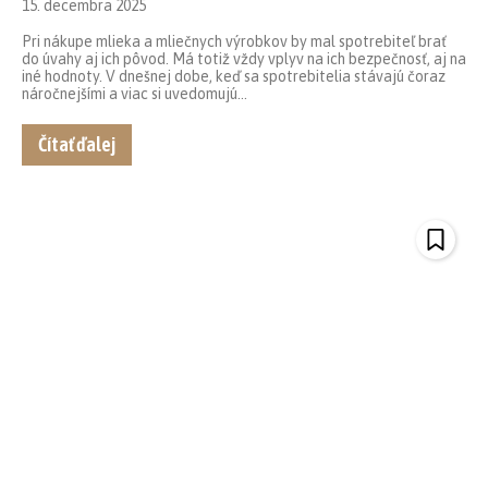
15. decembra 2025
Pri nákupe mlieka a mliečnych výrobkov by mal spotrebiteľ brať
do úvahy aj ich pôvod. Má totiž vždy vplyv na ich bezpečnosť, aj na
iné hodnoty. V dnešnej dobe, keď sa spotrebitelia stávajú čoraz
náročnejšími a viac si uvedomujú...
Čítať ďalej