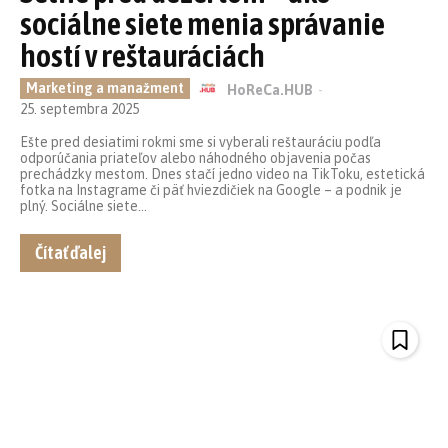
sociálne siete menia správanie
hostí v reštauráciách
Marketing a manažment
HoReCa.HUB
-
25. septembra 2025
Ešte pred desiatimi rokmi sme si vyberali reštauráciu podľa
odporúčania priateľov alebo náhodného objavenia počas
prechádzky mestom. Dnes stačí jedno video na TikToku, estetická
fotka na Instagrame či päť hviezdičiek na Google – a podnik je
plný. Sociálne siete...
Čítať ďalej