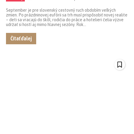
September je pre slovenský cestovný ruch obdobím veľkých
zmien. Po prázdninovej eufórii sa trh musí prispôsobiť novej realite
– deti sa vracajú do škôl, rodičia do práce a hotelieri čelia výzve
udržať si hostí aj mimo hlavnej sezóny. Rok...
Čítať ďalej