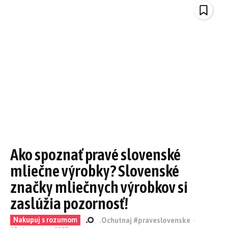
Ako spoznať pravé slovenské
mliečne výrobky? Slovenské
značky mliečnych výrobkov si
zaslúžia pozornosť!
Nakupuj s rozumom
.Ochutnaj #praveslovenske
-