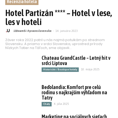
Recenzia hotela
Hotel Partizán **** – Hotel v lese,
les v hoteli
.UžívamSi #praveslovenske
-
14. januára 2023
Záver roka 2022 patril u nás najmä potulkám po strednom
Slovensku. A priamo v srdci Slovenska, uprostred prírody
Nízkych Tatier na Táľoch, sme objavili...
Chateau GrandCastle – Letný hit v
srdci Liptova
10. mája 2025
Historické / Boutique hotely
Beďolandia: Komfort pre celú
rodinu s najkrajším výhľadom na
Tatry
4. júla 2025
Chaty
Marketing na sociálnych sieťach