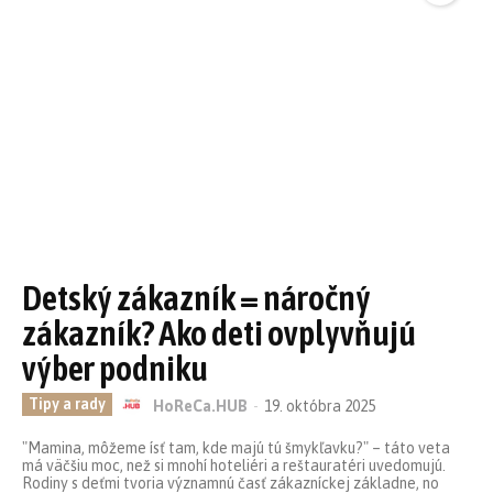
Detský zákazník = náročný
zákazník? Ako deti ovplyvňujú
výber podniku
Tipy a rady
HoReCa.HUB
-
19. októbra 2025
"Mamina, môžeme ísť tam, kde majú tú šmykľavku?" – táto veta
má väčšiu moc, než si mnohí hoteliéri a reštauratéri uvedomujú.
Rodiny s deťmi tvoria významnú časť zákazníckej základne, no