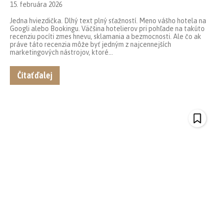
15. februára 2026
Jedna hviezdička. Dlhý text plný sťažností. Meno vášho hotela na
Googli alebo Bookingu. Väčšina hotelierov pri pohľade na takúto
recenziu pocíti zmes hnevu, sklamania a bezmocnosti. Ale čo ak
práve táto recenzia môže byť jedným z najcennejších
marketingových nástrojov, ktoré...
Čítať ďalej