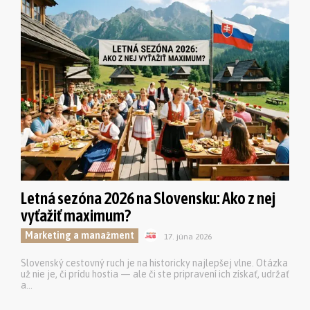
Letná sezóna 2026 na Slovensku: Ako z nej
vyťažiť maximum?
Marketing a manažment
17. júna 2026
Slovenský cestovný ruch je na historicky najlepšej vlne. Otázka
už nie je, či prídu hostia — ale či ste pripravení ich získať, udržať
a...