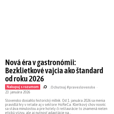
Nová éra v gastronómii:
Bezklietkové vajcia ako štandard
od roku 2026
Nakupuj s rozumom
.Ochutnaj #praveslovenske
-
23. januára 2026
Slovensko dosiahlo historický míľnik. Od 1. januára 2026 sa menia
pravidlá hry v retaile aj v sektore HoReCa. Klietkový chov nosníc
sa stáva minulosťou a pre hotely či reštaurácie to znamená nielen
etickú výzvu, ale aj nutnosť adaptácie na...