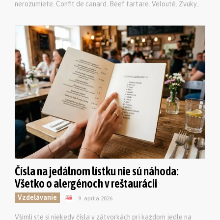
nerozumiete. Confit de canard. Beef tartare. Velouté. Zvuky...
Čísla na jedálnom lístku nie sú náhoda:
Všetko o alergénoch v reštaurácii
Vzdelávanie
9. apríla 2026
Všimli ste si niekedy čísla v zátvorkách pri každom jedle na