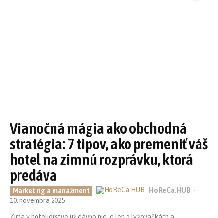
Vianočná mágia ako obchodná
stratégia: 7 tipov, ako premeniť váš
hotel na zimnú rozprávku, ktorá
predáva
HoReCa.HUB
-
Marketing a manažment
10. novembra 2025
Zima v hotelierstve už dávno nie je len o lyžovačkách a