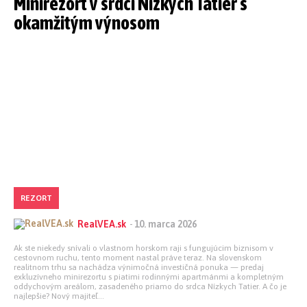
Minirezort v srdci Nízkych Tatier s
okamžitým výnosom
REZORT
RealVEA.sk
-
10. marca 2026
Ak ste niekedy snívali o vlastnom horskom raji s fungujúcim biznisom v
cestovnom ruchu, tento moment nastal práve teraz. Na slovenskom
realitnom trhu sa nachádza výnimočná investičná ponuka — predaj
exkluzívneho minirezortu s piatimi rodinnými apartmánmi a kompletným
oddychovým areálom, zasadeného priamo do srdca Nízkych Tatier. A čo je
najlepšie? Nový majiteľ...