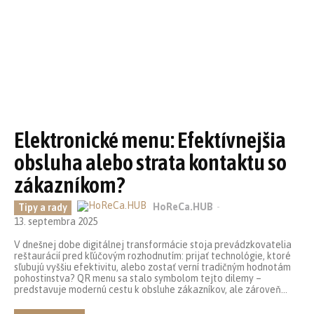
Elektronické menu: Efektívnejšia
obsluha alebo strata kontaktu so
zákazníkom?
HoReCa.HUB
-
Tipy a rady
13. septembra 2025
V dnešnej dobe digitálnej transformácie stoja prevádzkovatelia
reštaurácií pred kľúčovým rozhodnutím: prijať technológie, ktoré
sľubujú vyššiu efektivitu, alebo zostať verní tradičným hodnotám
pohostinstva? QR menu sa stalo symbolom tejto dilemy –
predstavuje modernú cestu k obsluhe zákazníkov, ale zároveň...