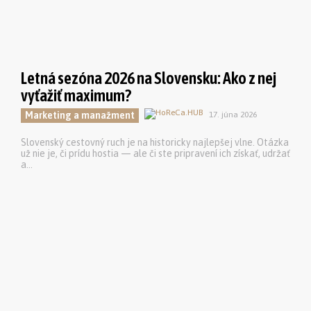
Letná sezóna 2026 na Slovensku: Ako z nej
vyťažiť maximum?
Marketing a manažment
17. júna 2026
Slovenský cestovný ruch je na historicky najlepšej vlne. Otázka
už nie je, či prídu hostia — ale či ste pripravení ich získať, udržať
a...