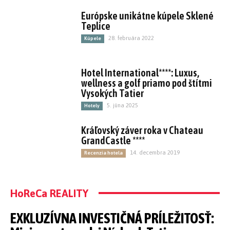
Európske unikátne kúpele Sklené
Teplice
28. februára 2022
Kúpele
Hotel International****: Luxus,
wellness a golf priamo pod štítmi
Vysokých Tatier
5. júna 2025
Hotely
Kráľovský záver roka v Chateau
GrandCastle ****
14. decembra 2019
Recenzia hotela
HoReCa REALITY
EXKLUZÍVNA INVESTIČNÁ PRÍLEŽITOSŤ: