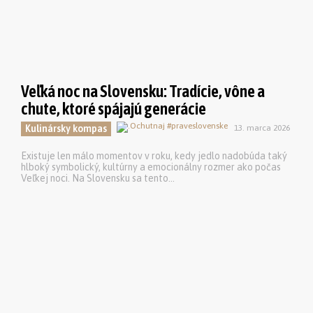
Veľká noc na Slovensku: Tradície, vône a
chute, ktoré spájajú generácie
Kulinársky kompas
13. marca 2026
Existuje len málo momentov v roku, kedy jedlo nadobúda taký
hlboký symbolický, kultúrny a emocionálny rozmer ako počas
Veľkej noci. Na Slovensku sa tento...