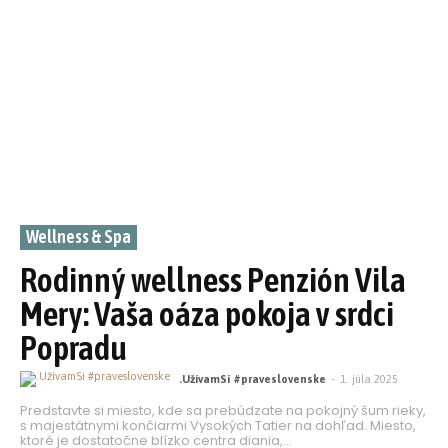
Wellness & Spa
Rodinný wellness Penzión Vila
Mery: Vaša oáza pokoja v srdci
Popradu
.UžívamSi #praveslovenske
-
1. júla 2025
Predstavte si miesto, kde sa prebúdzate na pokojný šum rieky,
s majestátnymi končiarmi Vysokých Tatier na dohľad. Miesto,
ktoré je dostatočne blízko centra diania,...