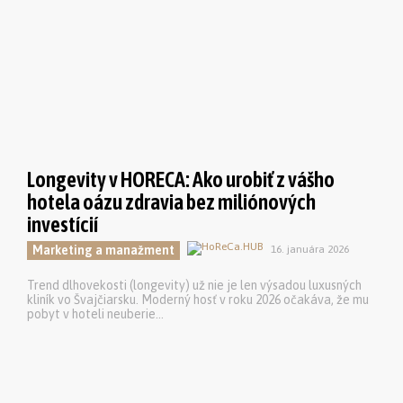
Longevity v HORECA: Ako urobiť z vášho
hotela oázu zdravia bez miliónových
investícií
Marketing a manažment
16. januára 2026
Trend dlhovekosti (longevity) už nie je len výsadou luxusných
kliník vo Švajčiarsku. Moderný hosť v roku 2026 očakáva, že mu
pobyt v hoteli neuberie...