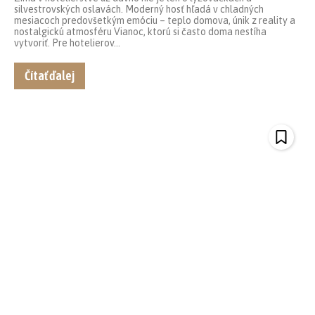
silvestrovských oslavách. Moderný hosť hľadá v chladných
mesiacoch predovšetkým emóciu – teplo domova, únik z reality a
nostalgickú atmosféru Vianoc, ktorú si často doma nestíha
vytvoriť. Pre hotelierov...
Čítať ďalej