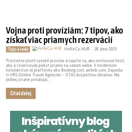
Vojna proti províziám: 7 tipov, ako
získať viac priamych rezervácií
HoReCa.HUB
-
28. júna 2025
Tipy a rady
Prestaňte platiť vysoké provízie a naučte sa, ako motivovať hostí,
aby si rezervovali pobyt priamo na vašom webe. V modernom
hotelierstve sú platformy ako Booking.com, airbnb.com, Expedia
či HRS (Online Travel Agencies – OTA) dvojsečnou zbraňou. Na
jednej strane prinášajú...
Čítať ďalej