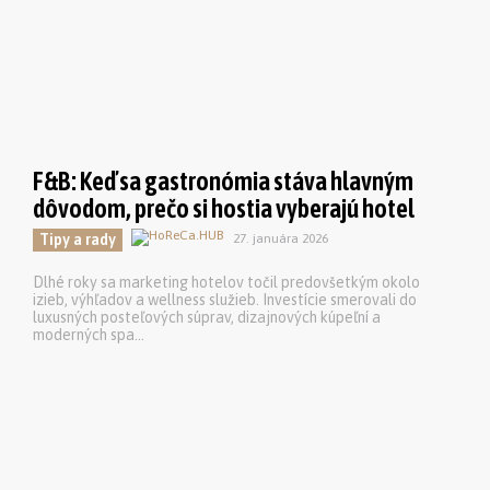
F&B: Keď sa gastronómia stáva hlavným
dôvodom, prečo si hostia vyberajú hotel
Tipy a rady
27. januára 2026
Dlhé roky sa marketing hotelov točil predovšetkým okolo
izieb, výhľadov a wellness služieb. Investície smerovali do
luxusných posteľových súprav, dizajnových kúpeľní a
moderných spa...