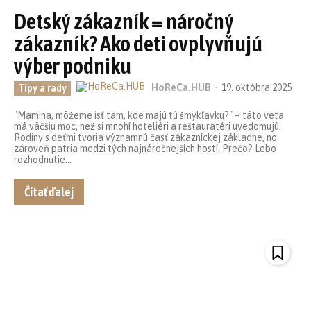
Detský zákazník = náročný
zákazník? Ako deti ovplyvňujú
výber podniku
HoReCa.HUB
-
19. októbra 2025
Tipy a rady
"Mamina, môžeme ísť tam, kde majú tú šmykľavku?" – táto veta
má väčšiu moc, než si mnohí hoteliéri a reštauratéri uvedomujú.
Rodiny s deťmi tvoria významnú časť zákazníckej základne, no
zároveň patria medzi tých najnáročnejších hostí. Prečo? Lebo
rozhodnutie...
Čítať ďalej