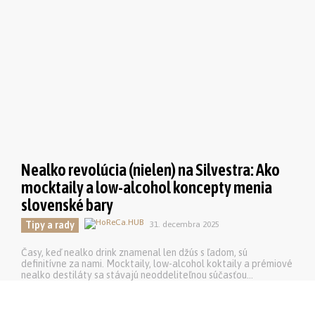
Nealko revolúcia (nielen) na Silvestra: Ako
mocktaily a low-alcohol koncepty menia
slovenské bary
Tipy a rady
31. decembra 2025
Časy, keď nealko drink znamenal len džús s ľadom, sú
definitívne za nami. Mocktaily, low-alcohol koktaily a prémiové
nealko destiláty sa stávajú neoddeliteľnou súčasťou...