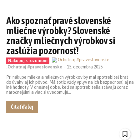
Ako spoznať pravé slovenské
mliečne výrobky? Slovenské
značky mliečnych výrobkov si
zaslúžia pozornosť!
Nakupuj s rozumom
.Ochutnaj #praveslovenske
-
15. decembra 2025
Pri nákupe mlieka a mliečnych výrobkov by mal spotrebiteľ brať
do úvahy aj ich pôvod. Má totiž vždy vplyv na ich bezpečnosť, aj na
iné hodnoty. V dnešnej dobe, keď sa spotrebitelia stávajú čoraz
náročnejšími a viac si uvedomujú...
Čítať ďalej