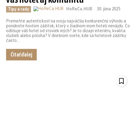
HoReCa.HUB
-
30. júna 2025
Tipy a rady
Premeňte autentickosť na svoju najväčšiu konkurenčnú výhodu a
ponúknite hosťom zážitok, ktorý v žiadnom inom hoteli nenájdu. Čo
odlišuje váš hotel od stoviek iných? Je to dizajn interiéru, kvalita
služieb alebo poloha? V dnešnom svete, kde sa hotelové zážitky
často...
Čítať ďalej