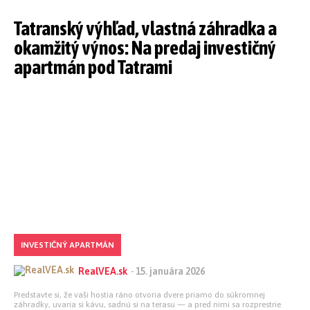
Tatranský výhľad, vlastná záhradka a
okamžitý výnos: Na predaj investičný
apartmán pod Tatrami
INVESTIČNÝ APARTMÁN
RealVEA.sk
-
15. januára 2026
Predstavte si, že vaši hostia ráno otvoria dvere priamo do súkromnej
záhradky, uvaria si kávu, sadnú si na terasu — a pred nimi sa rozprestrie