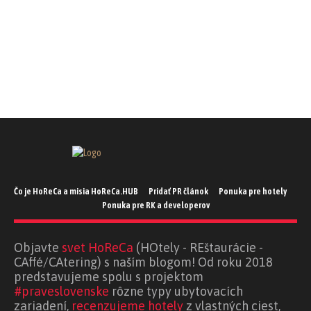
TIPY A RADY
TIPY A RADY
TIPY A RADY
Čo je HoReCa a misia HoReCa.HUB
Pridať PR článok
Ponuka pre hotely
Ponuka pre RK a developerov
Objavte
svet HoReCa
(HOtely - REštaurácie -
CAffé/CAtering) s naším blogom! Od roku 2018
predstavujeme spolu s projektom
#praveslovenske
rôzne typy ubytovacích
zariadení,
recenzujeme hotely
z vlastných ciest,