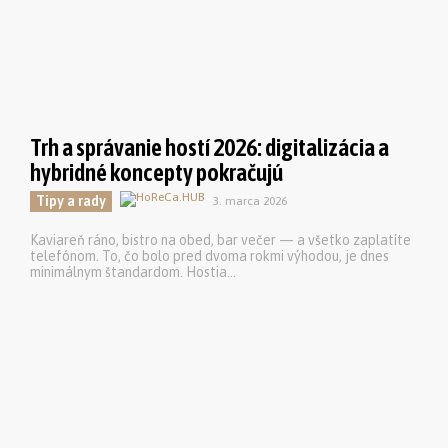
Trh a správanie hostí 2026: digitalizácia a
hybridné koncepty pokračujú
Tipy a rady
3. marca 2026
Kaviareň ráno, bistro na obed, bar večer — a všetko zaplatíte
telefónom. To, čo bolo pred dvoma rokmi výhodou, je dnes
minimálnym štandardom. Hostia...