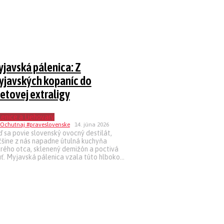
javská pálenica: Z
yjavských kopaníc do
etovej extraligy
enice a Liehovary
14. júna 2026
 sa povie slovenský ovocný destilát,
čšine z nás napadne útulná kuchyňa
rého otca, sklenený demižón a poctivá
ť. Myjavská pálenica vzala túto hlboko...