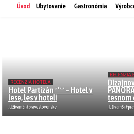
Úvod
Ubytovanie
Gastronómia
Výrobc
RECENZIA 
Dizajno
RECENZIA HOTELA
Hotel Partizán **** – Hotel v
PANORAM
lese, les v hoteli
tesnom o
.UžívamSi #praveslovenske
.UžívamSi #pr