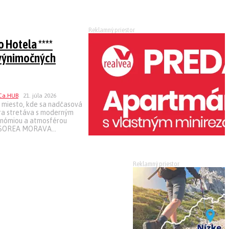
Reklamný priestor
 Hotela ****
výnimočných
21. júla 2026
o miesto, kde sa nadčasová
úra stretáva s moderným
onómiou a atmosférou
* SOREA MORAVA...
Reklamný priestor