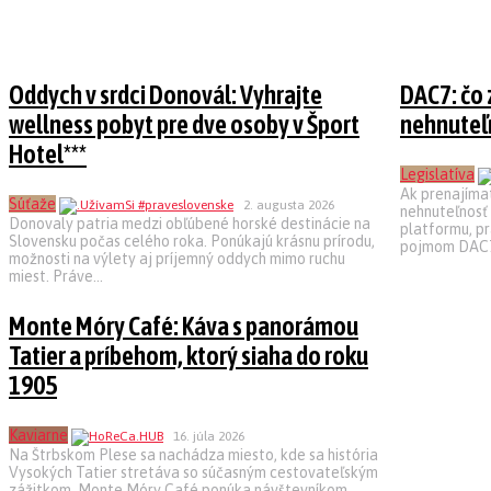
Oddych v srdci Donovál: Vyhrajte
DAC7: čo
wellness pobyt pre dve osoby v Šport
nehnuteľ
Hotel***
Legislatíva
Ak prenajímat
Súťaže
2. augusta 2026
nehnuteľnosť 
Donovaly patria medzi obľúbené horské destinácie na
platformu, pr
Slovensku počas celého roka. Ponúkajú krásnu prírodu,
pojmom DAC7. 
možnosti na výlety aj príjemný oddych mimo ruchu
miest. Práve...
Monte Móry Café: Káva s panorámou
Tatier a príbehom, ktorý siaha do roku
1905
Kaviarne
16. júla 2026
Na Štrbskom Plese sa nachádza miesto, kde sa história
Vysokých Tatier stretáva so súčasným cestovateľským
zážitkom. Monte Móry Café ponúka návštevníkom