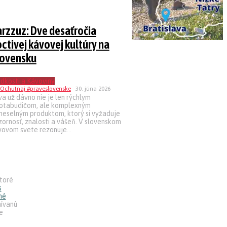
rzzuz: Dve desaťročia
ctivej kávovej kultúry na
lovensku
dkosti a Kávoviny
30. júna 2026
a už dávno nie je len rýchlym
votabudičom, ale komplexným
meselným produktom, ktorý si vyžaduje
ornosť, znalosti a vášeň. V slovenskom
ovom svete rezonuje...
ktoré
s
né
nívanú
e