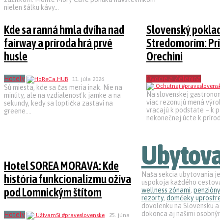
nielen šálku kávy...
Kde sa ranná hmla dvíha nad
Slovenský poklad
fairway a príroda hrá prvé
Stredomorím: Pr
husle
Orechini
Hotely
Ovocie a Zelenina
11. júla 2026
Sú miesta, kde sa čas meria inak. Nie na
Na slovenskej gastrono
minúty, ale na vzdialenosť k jamke a na
viac rezonujú mená výrob
sekundy, kedy sa loptička zastaví na
vracajú k podstate – k pô
greene....
nekonečnej úcte k prírod
Ubytov
Hotel SOREA MORAVA: Kde
Naša sekcia ubytovania je
história funkcionalizmu ožíva
uspokoja každého cestova
pod Lomnickým štítom
wellness zónami
,
penzióny
rezorty
,
domčeky uprostre
dovolenku na Slovensku a 
dokonca aj našimi osobný
Hotely
25. júna