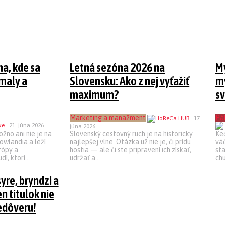
na, kde sa
Letná sezóna 2026 na
My
maly a
Slovensku: Ako z nej vyťažiť
m
maximum?
sv
Marketing a manažment
Pál
17.
21. júna 2026
júna 2026
ožno ani nie je na
Slovenský cestovný ruch je na historicky
Keď
owlandia a leží
najlepšej vlne. Otázka už nie je, či prídu
vä
rópy a
hostia — ale či ste pripravení ich získať,
sta
í, ktorí...
udržať a...
chu
yre, bryndzi a
en titulok nie
edôveru!