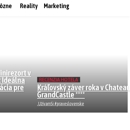
ôzne
Reality
Marketing
nirezort v
: Ideálna
RECENZIA HOTELA
ácia pre
Kráľovský záver roka v Chatea
GrandCastle ****
.UžívamSi #praveslovenske