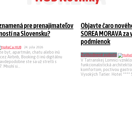
 znamená pre prenajímateľov
Objavte čaro nového
ností na Slovensku?
SOREA MORAVA za 
podmienok
24. júla 2026
e byt, apartmán, chatu alebo inú
Zvýhodnené pobyty
cez Airbnb, Booking či inú digitálnu
V Tatranskej Lomnici vznikl
avdepodobne ste sa už stretli s
funkcionalistická architekt
Mnohí si...
komfortom, poctivou gastr
Vysokých Tatier. Hotel ***