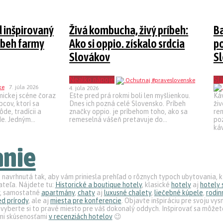
 inšpirovaný
Živá kombucha, živý príbeh:
Ba
íbeh farmy
Ako si oppio. získalo srdcia
po
Slovákov
S
Nealko nápoje
Sla
7. júla 2026
4. júla 2026
mickej scéne čoraz
Ešte pred prá rokmi boli len myšlienkou.
Káv
cov, ktorí sa
Dnes ich pozná celé Slovensko. Príbeh
ži
de, tradícii a
značky oppio. je príbehom toho, ako sa
re
e. Jedným...
remeselná vášeň pretavuje do...
poz
káv
anie
 navrhnutá tak, aby vám priniesla prehľad o rôznych typoch ubytovania, 
teľa. Nájdete tu:
Historické a boutique hotely
, klasické
hotely
aj
hotely 
, samostatné
apartmány
,
chaty
aj
luxusné chalety
,
liečebné kúpele
,
rodin
d prírody
, ale aj
miesta pre konferencie
. Objavte inšpiráciu pre svoju vys
vyberte si to pravé miesto pre váš dokonalý oddych. Inšpirovať sa môžet
mi skúsenosťami
v recenziách hotelov
😉