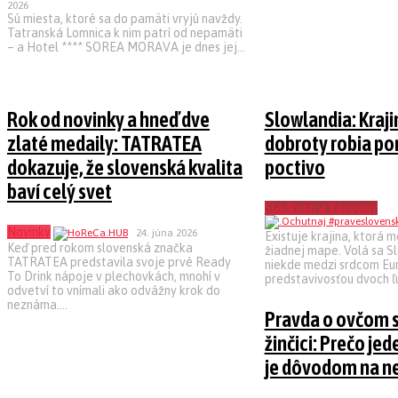
2026
Sú miesta, ktoré sa do pamäti vryjú navždy.
Tatranská Lomnica k nim patrí od nepamäti
– a Hotel **** SOREA MORAVA je dnes jej...
Rok od novinky a hneď dve
Slowlandia: Kraji
zlaté medaily: TATRATEA
dobroty robia po
dokazuje, že slovenská kvalita
poctivo
baví celý svet
Sladkosti a Kávoviny
Novinky
24. júna 2026
Existuje krajina, ktorá m
Keď pred rokom slovenská značka
žiadnej mape. Volá sa Sl
TATRATEA predstavila svoje prvé Ready
niekde medzi srdcom Eu
To Drink nápoje v plechovkách, mnohí v
predstavivosťou dvoch ľud
odvetví to vnímali ako odvážny krok do
neznáma....
Pravda o ovčom s
žinčici: Prečo jed
je dôvodom na n