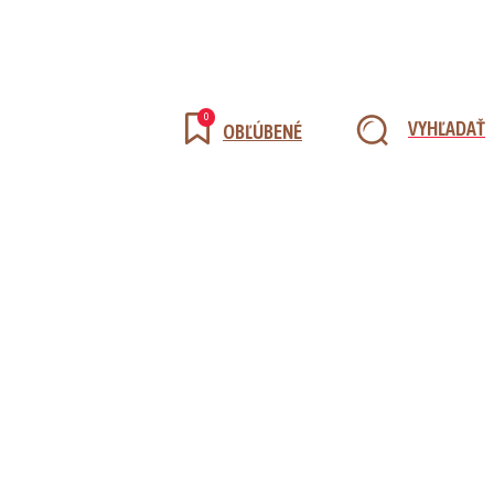
0
VYHĽADAŤ
OBĽÚBENÉ