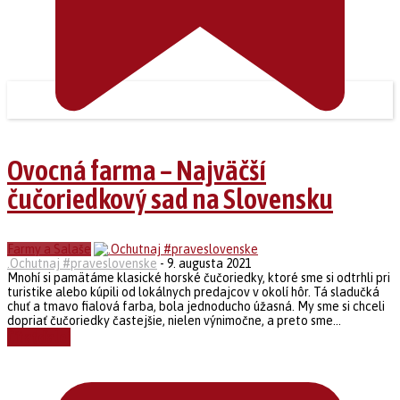
Ovocná farma – Najväčší
čučoriedkový sad na Slovensku
Farmy a Salaše
.Ochutnaj #praveslovenske
-
9. augusta 2021
Mnohí si pamätáme klasické horské čučoriedky, ktoré sme si odtrhli pri
turistike alebo kúpili od lokálnych predajcov v okolí hôr. Tá sladučká
chuť a tmavo fialová farba, bola jednoducho úžasná. My sme si chceli
dopriať čučoriedky častejšie, nielen výnimočne, a preto sme...
Čítať ďalej