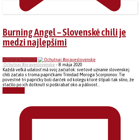
Burning Angel – Slovenské chili je
medzi najlepšími
Ovocie a Zelenina
.Ochutnaj #praveslovenske
-
8. mája 2020
Každá veľká udalosť má svoj začiatok: svetové uznanie slovenskej
chili začalo s troma papričkami Trinidad Moroga Scorpionov. Tie
povestné tri papričky boli darček od kolegu ktoré štípali tak silno, že
stačilo po ich dotknutí si poškrabať oko a pálivosť...
Čítať ďalej