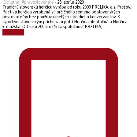
.Ochutnaj #praveslovenske
-
28. apríla 2020
Tradičnú slovenskú horčicu vyrába od roku 2000 PRELIKA, a.s. Prešov.
Poctivá horčica vyrobená z horčičného semena od slovenských
pestovateľov bez použitia umelých sladidiel a konzervantov. K
typickým slovenským príchutiam patrí Horčica plnotučná a Horčica
kremžská. Od roku 2005 rozšírila spoločnosť PRELIKA,...
Čítať ďalej