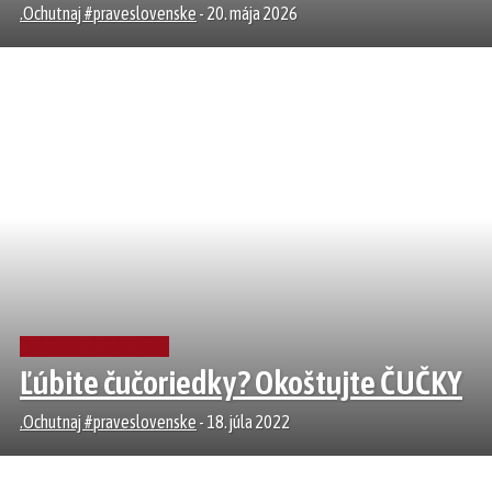
.Ochutnaj #praveslovenske
-
20. mája 2026
FARMY A SALAŠE
Ľúbite čučoriedky? Okoštujte ČUČKY
.Ochutnaj #praveslovenske
-
18. júla 2022