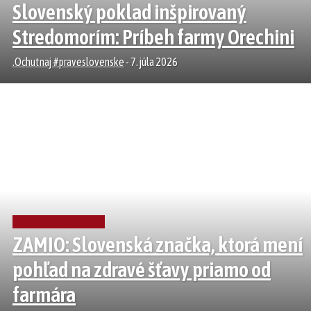
Slovenský poklad inšpirovaný
Stredomorím: Príbeh farmy Orechini
.Ochutnaj #praveslovenske
-
7. júla 2026
NEALKO NÁPOJE
ZAMIO: Slovenská značka, ktorá mení
pohľad na zdravé šťavy priamo od
farmára