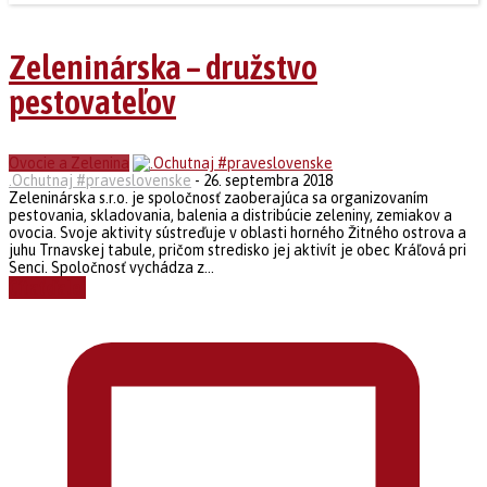
Zeleninárska – družstvo
pestovateľov
Ovocie a Zelenina
.Ochutnaj #praveslovenske
-
26. septembra 2018
Zeleninárska s.r.o. je spoločnosť zaoberajúca sa organizovaním
pestovania, skladovania, balenia a distribúcie zeleniny, zemiakov a
ovocia. Svoje aktivity sústreďuje v oblasti horného Žitného ostrova a
juhu Trnavskej tabule, pričom stredisko jej aktivít je obec Kráľová pri
Senci. Spoločnosť vychádza z...
Čítať ďalej