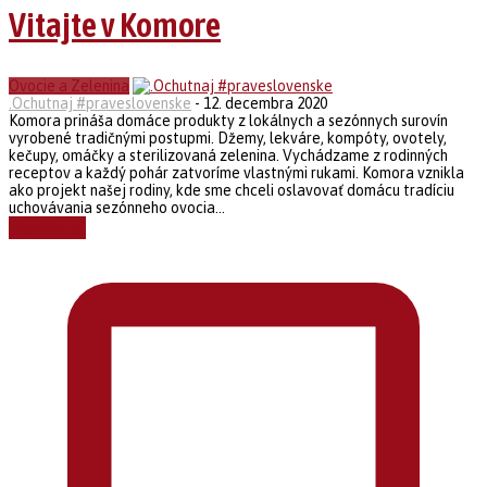
Vitajte v Komore
Ovocie a Zelenina
.Ochutnaj #praveslovenske
-
12. decembra 2020
Komora prináša domáce produkty z lokálnych a sezónnych surovín
vyrobené tradičnými postupmi. Džemy, lekváre, kompóty, ovotely,
kečupy, omáčky a sterilizovaná zelenina. Vychádzame z rodinných
receptov a každý pohár zatvoríme vlastnými rukami. Komora vznikla
ako projekt našej rodiny, kde sme chceli oslavovať domácu tradíciu
uchovávania sezónneho ovocia...
Čítať ďalej