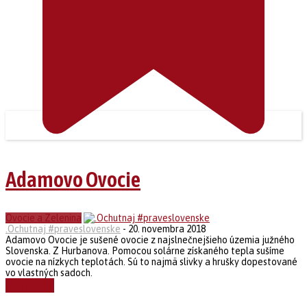
Adamovo Ovocie
Ovocie a Zelenina
.Ochutnaj #praveslovenske
-
20. novembra 2018
Adamovo Ovocie je sušené ovocie z najslnečnejšieho územia južného
Slovenska. Z Hurbanova. Pomocou solárne získaného tepla sušíme
ovocie na nízkych teplotách. Sú to najmä slivky a hrušky dopestované
vo vlastných sadoch.
Čítať ďalej