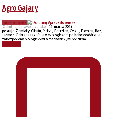
Agro Gajary
Farmy a Salaše
.Ochutnaj #praveslovenske
-
11. marca 2019
pestuje: Zemiaky, Cibuľu, Mrkvu, Petržlen, Cviklu, Pšenicu, Raž,
Jačmeň. Ochrana rastlín je v ekologickom poľnohospodárstve
zabezpečená biologickými a mechanickými postupmi.
Čítať ďalej