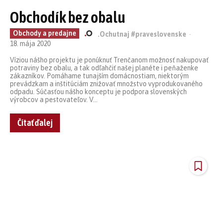
Obchodík bez obalu
Obchody a predajne
.Ochutnaj #praveslovenske
-
18. mája 2020
Víziou nášho projektu je ponúknuť Trenčanom možnosť nakupovať
potraviny bez obalu, a tak odľahčiť našej planéte i peňaženke
zákazníkov. Pomáhame tunajším domácnostiam, niektorým
prevádzkam a inštitúciám znižovať množstvo vyprodukovaného
odpadu. Súčasťou nášho konceptu je podpora slovenských
výrobcov a pestovateľov. V...
Čítať ďalej