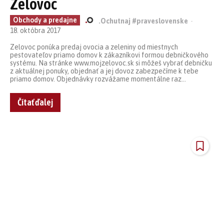
Zelovoc
Obchody a predajne
.Ochutnaj #praveslovenske
-
18. októbra 2017
Zelovoc ponúka predaj ovocia a zeleniny od miestnych
pestovateľov priamo domov k zákazníkovi formou debničkového
systému. Na stránke www.mojzelovoc.sk si môžeš vybrať debničku
z aktuálnej ponuky, objednať a jej dovoz zabezpečíme k tebe
priamo domov. Objednávky rozvážame momentálne raz...
Čítať ďalej