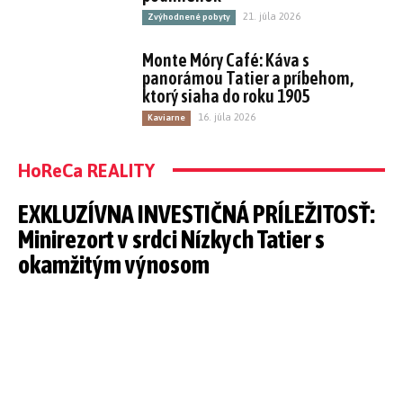
21. júla 2026
Zvýhodnené pobyty
Monte Móry Café: Káva s
panorámou Tatier a príbehom,
ktorý siaha do roku 1905
16. júla 2026
Kaviarne
HoReCa REALITY
EXKLUZÍVNA INVESTIČNÁ PRÍLEŽITOSŤ:
Minirezort v srdci Nízkych Tatier s
okamžitým výnosom