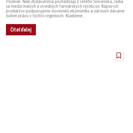
Pezinok. Naši dodávatelia pochádzajú z celého Slovenska, radia
sa medzi malých a stredných farmárskych výrobcov. Kúpou ich
produktov podporujeme slovenskú ekonomiku a zároveň dávame
ľuďom prácu v týchto regiónoch. Kladieme...
Čítať ďalej