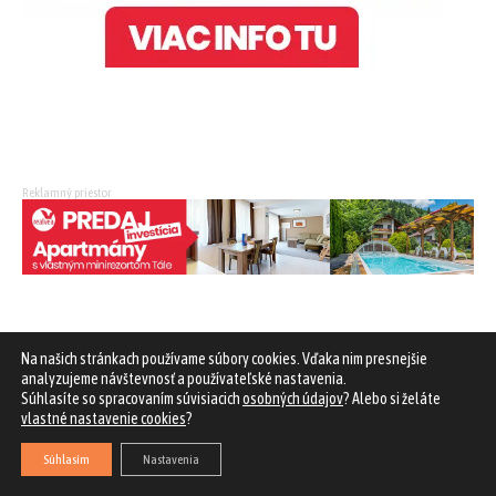
Reklamný priestor
OBCHODY A PREDAJNE
Na našich stránkach používame súbory cookies. Vďaka nim presnejšie
analyzujeme návštevnosť a používateľské nastavenia.
OBCHODY A PREDAJNE
Súhlasíte so spracovaním súvisiacich
osobných údajov
? Alebo si želáte
vlastné nastavenie cookies
?
OBCHODY A PREDAJNE
Súhlasím
Nastavenia