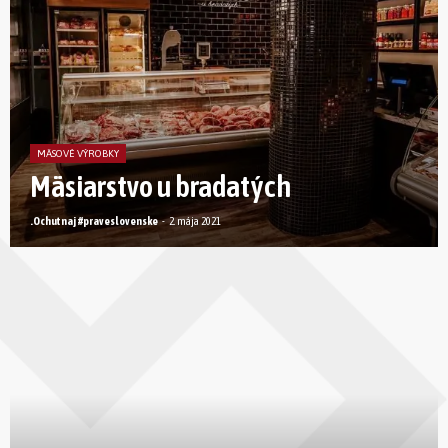
MÄSOVÉ VÝROBKY
Mäsiarstvo u bradatých
.Ochutnaj #praveslovenske
-
2. mája 2021