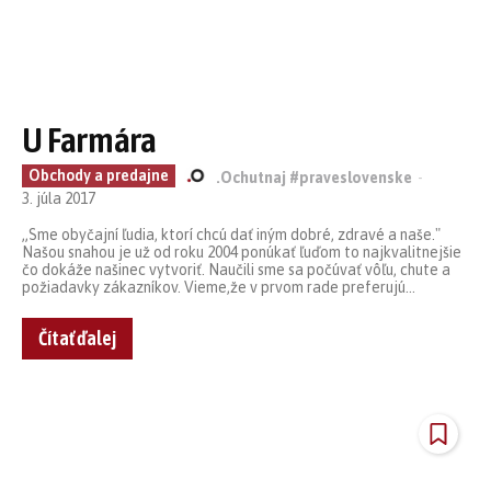
U Farmára
Obchody a predajne
.Ochutnaj #praveslovenske
-
3. júla 2017
„Sme obyčajní ľudia, ktorí chcú dať iným dobré, zdravé a naše."
Našou snahou je už od roku 2004 ponúkať ľuďom to najkvalitnejšie
čo dokáže našinec vytvoriť. Naučili sme sa počúvať vôľu, chute a
požiadavky zákazníkov. Vieme,že v prvom rade preferujú...
Čítať ďalej