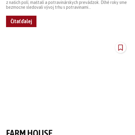
z našich polí, maštalí a potravinárskych prevádzok. Dlhé roky sme
bezmocne sledovali vývoj trhu s potravinami...
Čítať ďalej
FARM HOUSE