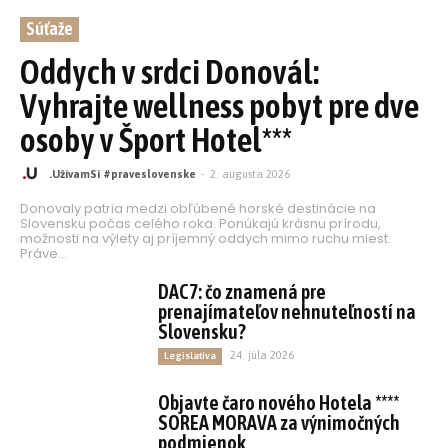
Súťaže
Oddych v srdci Donovál:
Vyhrajte wellness pobyt pre dve
osoby v Šport Hotel***
.UžívamSi #praveslovenske
-
2. augusta 2026
Donovaly patria medzi obľúbené horské destinácie na
Slovensku počas celého roka. Ponúkajú krásnu prírodu,
možnosti na výlety aj príjemný oddych mimo ruchu miest.
Práve...
DAC7: čo znamená pre
prenajímateľov nehnuteľností na
Slovensku?
24. júla 2026
Legislatíva
Objavte čaro nového Hotela ****
SOREA MORAVA za výnimočných
podmienok