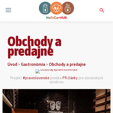
Obchody a
predajne
Úvod
Gastronómia
Obchody a predajne
Projekt
#praveslovenske
ponúka
PR články
pre slovenských
výrobcov.