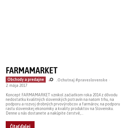
FARMAMARKET
Obchody a predajne
.Ochutnaj #praveslovenske
-
2. mája 2017
Koncept FARMAMARKET vznikol začiatkom roka 2014 z dôvodu
nedostatku kvalitných slovenských potravín na našom trhu, na
podporu a rozvoj drobných prvovýrobcov a farmárov, na podporu
rastu slovenskej ekonomiky a kvality produktov na Slovensku.
Denne u nás dostanete a nakúpite čerstvé,...
Čítať ďalej