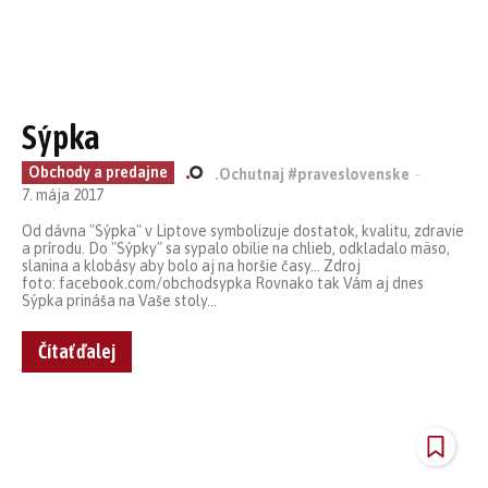
Sýpka
Obchody a predajne
.Ochutnaj #praveslovenske
-
7. mája 2017
Od dávna "Sýpka" v Liptove symbolizuje dostatok, kvalitu, zdravie
a prírodu. Do "Sýpky" sa sypalo obilie na chlieb, odkladalo mäso,
slanina a klobásy aby bolo aj na horšie časy... Zdroj
foto: facebook.com/obchodsypka Rovnako tak Vám aj dnes
Sýpka prináša na Vaše stoly...
Čítať ďalej