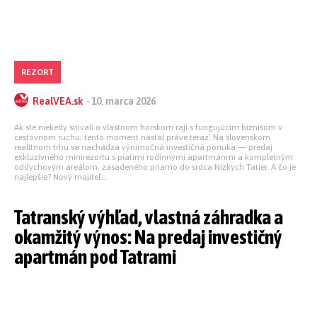
REZORT
RealVEA.sk
-
10. marca 2026
Ak ste niekedy snívali o vlastnom horskom raji s fungujúcim biznisom v
cestovnom ruchu, tento moment nastal práve teraz. Na slovenskom
realitnom trhu sa nachádza výnimočná investičná ponuka — predaj
exkluzívneho minirezortu s piatimi rodinnými apartmánmi a kompletným
oddychovým areálom, zasadeného priamo do srdca Nízkych Tatier. A čo je
najlepšie? Nový majiteľ...
Tatranský výhľad, vlastná záhradka a
okamžitý výnos: Na predaj investičný
apartmán pod Tatrami