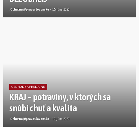
.Ochutnaj #praveslovenske
-
15. júna 2020
OBCHODY A PREDAJNE
KRAJ – potraviny, v ktorých sa
snúbi chuť a kvalita
.Ochutnaj #praveslovenske
-
10. júna 2020