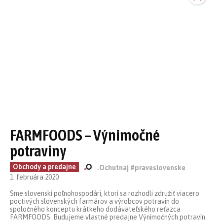
FARMFOODS – Výnimočné
potraviny
Obchody a predajne
.Ochutnaj #praveslovenske
-
1. februára 2020
Sme slovenskí poľnohospodári, ktorí sa rozhodli združiť viacero
poctivých slovenských farmárov a výrobcov potravín do
spoločného konceptu krátkeho dodávateľského reťazca
FARMFOODS. Budujeme vlastné predajne Výnimočných potravín