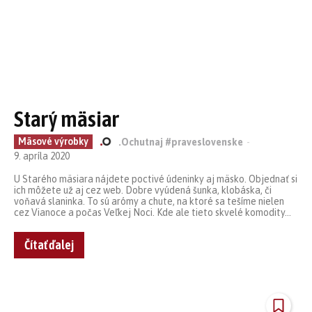
Starý mäsiar
Mäsové výrobky
.Ochutnaj #praveslovenske
-
9. apríla 2020
U Starého mäsiara nájdete poctivé údeninky aj mäsko. Objednať si
ich môžete už aj cez web. Dobre vyúdená šunka, klobáska, či
voňavá slaninka. To sú arómy a chute, na ktoré sa tešíme nielen
cez Vianoce a počas Veľkej Noci. Kde ale tieto skvelé komodity...
Čítať ďalej