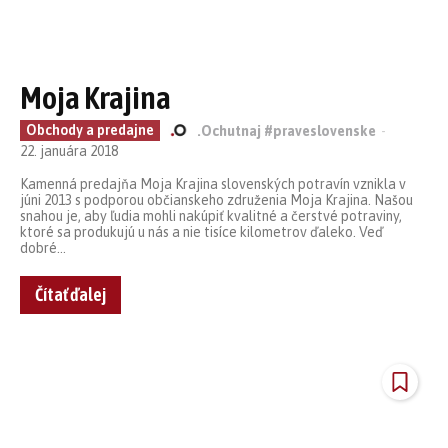
Moja Krajina
Obchody a predajne
.Ochutnaj #praveslovenske
-
22. januára 2018
Kamenná predajňa Moja Krajina slovenských potravín vznikla v
júni 2013 s podporou občianskeho združenia Moja Krajina. Našou
snahou je, aby ľudia mohli nakúpiť kvalitné a čerstvé potraviny,
ktoré sa produkujú u nás a nie tisíce kilometrov ďaleko. Veď
dobré...
Čítať ďalej