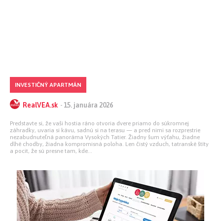
INVESTIČNÝ APARTMÁN
RealVEA.sk
-
15. januára 2026
Predstavte si, že vaši hostia ráno otvoria dvere priamo do súkromnej
záhradky, uvaria si kávu, sadnú si na terasu — a pred nimi sa rozprestrie
nezabudnuteľná panoráma Vysokých Tatier. Žiadny šum výťahu, žiadne
dlhé chodby, žiadna kompromisná poloha. Len čistý vzduch, tatranské štíty
a pocit, že sú presne tam, kde...