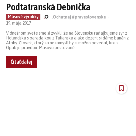
Podtatranská Debnička
Mäsové výrobky
.Ochutnaj #praveslovenske
-
19. mája 2017
V dnešnom svete sme si zvykli, že na Slovensku raňajkujeme syr z
Holandska s paradajkou z Talianska a ako dezert si dáme banán z
Afriky. Človek, ktorý sa nezamyslí by si možno povedal, luxus.
Opak je pravdou. Masovo pestované...
Čítať ďalej