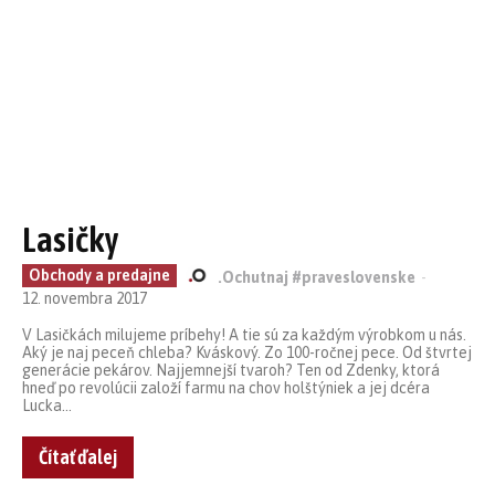
Lasičky
Obchody a predajne
.Ochutnaj #praveslovenske
-
12. novembra 2017
V Lasičkách milujeme príbehy! A tie sú za každým výrobkom u nás.
Aký je naj peceň chleba? Kváskový. Zo 100-ročnej pece. Od štvrtej
generácie pekárov. Najjemnejší tvaroh? Ten od Zdenky, ktorá
hneď po revolúcii založí farmu na chov holštýniek a jej dcéra
Lucka...
Čítať ďalej