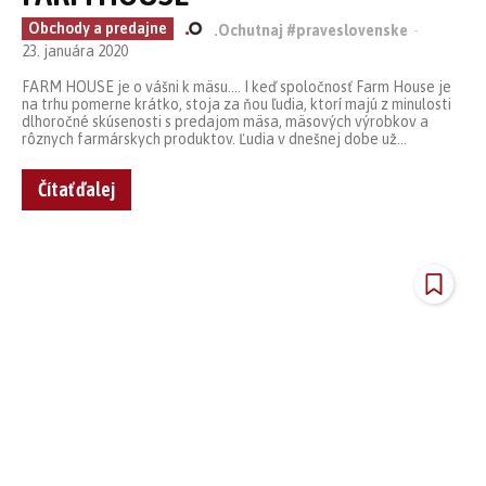
Obchody a predajne
.Ochutnaj #praveslovenske
-
23. januára 2020
FARM HOUSE je o vášni k mäsu.... I keď spoločnosť Farm House je
na trhu pomerne krátko, stoja za ňou ľudia, ktorí majú z minulosti
dlhoročné skúsenosti s predajom mäsa, mäsových výrobkov a
rôznych farmárskych produktov. Ľudia v dnešnej dobe už...
Čítať ďalej