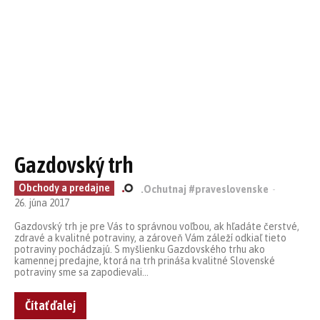
Gazdovský trh
Obchody a predajne
.Ochutnaj #praveslovenske
-
26. júna 2017
Gazdovský trh je pre Vás to správnou voľbou, ak hľadáte čerstvé,
zdravé a kvalitné potraviny, a zároveň Vám záleží odkiaľ tieto
potraviny pochádzajú. S myšlienku Gazdovského trhu ako
kamennej predajne, ktorá na trh prináša kvalitné Slovenské
potraviny sme sa zapodievali...
Čítať ďalej