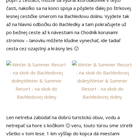
popri 2 cestách, môžte sa vybrať ktoroukoľvek v tejto
časti, nakoľko sa na konci spoja a pôjdete ďalej po štrkovej
lesnej cestičke smerom na Bachledovu dolinu. Vyjdete tak
až na hlavnú odbočku do Bachledky a tam pokračujete už
po bežnej ceste až k návestiam na Chodník korunami
stromov – lanovku môžete kľudne vynechať, ide tadiaľ
cesta cez ozajstný a krásny les 🙂
Len netreba zabúdať na dobrú turistickú obuv, vodu a
netrepať sa hore s kočíkom 🙂 veru, touto túrou sme stretli
všetko v tom lese. 1 km výšľap do kopca dá miestami