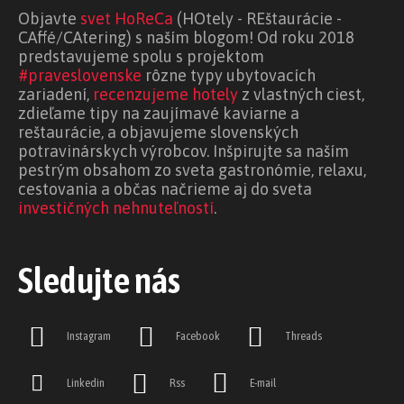
Objavte
svet HoReCa
(HOtely - REštaurácie -
CAffé/CAtering) s naším blogom! Od roku 2018
predstavujeme spolu s projektom
#praveslovenske
rôzne typy ubytovacích
zariadení,
recenzujeme hotely
z vlastných ciest,
zdieľame tipy na zaujímavé kaviarne a
reštaurácie, a objavujeme slovenských
potravinárskych výrobcov. Inšpirujte sa naším
pestrým obsahom zo sveta gastronómie, relaxu,
cestovania a občas načrieme aj do sveta
investičných nehnuteľností
.
Sledujte nás
Instagram
Facebook
Threads
Linkedin
Rss
E-mail