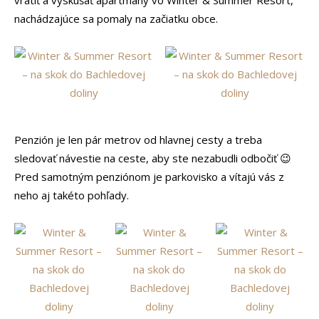
vrátiť a vyskúšať apartmány vo Winter & Summer Resort,
nachádzajúce sa pomaly na začiatku obce.
Penzión je len pár metrov od hlavnej cesty a treba
sledovať návestie na ceste, aby ste nezabudli odbočiť 😉
Pred samotným penziónom je parkovisko a vítajú vás z
neho aj takéto pohľady.