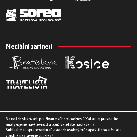
Mediálni partneri
Na našich stránkach používame súbory cookies. Vďaka nim presnejšie
analyzujeme návštevnosť a používateľské nastavenia.
Súhlasíte so spracovaním súvisiacich
osobných údajov
? Alebo si želáte
vlastné nastavenie cookies
?
Využívame biznis služby
iProfil.sk
| Staňte sa
partnerom
projektu |