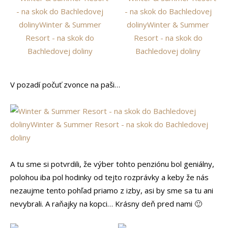
V pozadí počuť zvonce na paši…
A tu sme si potvrdili, že výber tohto penziónu bol geniálny,
polohou iba pol hodinky od tejto rozprávky a keby že nás
nezaujme tento pohľad priamo z izby, asi by sme sa tu ani
nevybrali. A raňajky na kopci… Krásny deň pred nami 🙂