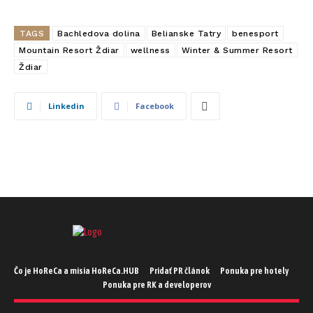
TAGS
Bachledova dolina
Belianske Tatry
benesport
Mountain Resort Ždiar
wellness
Winter & Summer Resort
Ždiar
Linkedin
Facebook
Čo je HoReCa a misia HoReCa.HUB
Pridať PR článok
Ponuka pre hotely
Ponuka pre RK a developerov