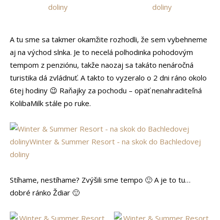
A tu sme sa takmer okamžite rozhodli, že sem vybehneme
aj na východ slnka. Je to necelá polhodinka pohodovým
tempom z penziónu, takže naozaj sa takáto nenáročná
turistika dá zvládnuť. A takto to vyzeralo o 2 dni ráno okolo
6tej hodiny 😉 Raňajky za pochodu – opäť nenahraditeľná
KolibaMilk stále po ruke.
Stíhame, nestíhame? Zvýšili sme tempo 🙂 A je to tu…
dobré ránko Ždiar 🙂