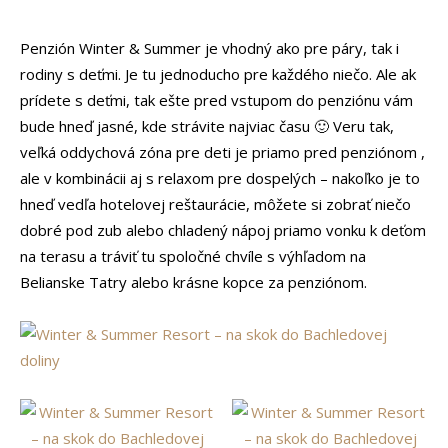
Penzión Winter & Summer je vhodný ako pre páry, tak i
rodiny s deťmi. Je tu jednoducho pre každého niečo. Ale ak
prídete s deťmi, tak ešte pred vstupom do penziónu vám
bude hneď jasné, kde strávite najviac času 🙂 Veru tak,
veľká oddychová zóna pre deti je priamo pred penziónom ,
ale v kombinácii aj s relaxom pre dospelých – nakoľko je to
hneď vedľa hotelovej reštaurácie, môžete si zobrať niečo
dobré pod zub alebo chladený nápoj priamo vonku k deťom
na terasu a tráviť tu spoločné chvíle s výhľadom na
Belianske Tatry alebo krásne kopce za penziónom.