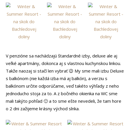
V penzióne sa nachádzajú štandardné izby, deluxe ale aj
veľké apartmány, dokonca aj s vlastnou kuchynskou linkou.
Takže naozaj si stačí len vybrať 😉 My sme mali izbu Deluxe
s balkónom (nie každá izba má aj balkón), a verziu s
balkónom určite odporúčame, veď takéto výhľady z neho
jednoducho stoja za to. A z bočného okienka na WC sme
mali takýto pohľad 🙂 a to sme ešte nevedeli, že tam hore
o 2 dni zažijeme krásny východ slnka.