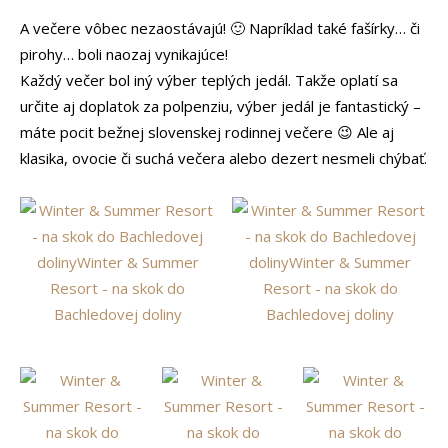
A večere vôbec nezaostávajú! 🙂 Napríklad také fašírky… či
pirohy… boli naozaj vynikajúce!
Každý večer bol iný výber teplých jedál. Takže oplatí sa
určite aj doplatok za polpenziu, výber jedál je fantastický –
máte pocit bežnej slovenskej rodinnej večere 😉 Ale aj
klasika, ovocie či suchá večera alebo dezert nesmeli chýbať.