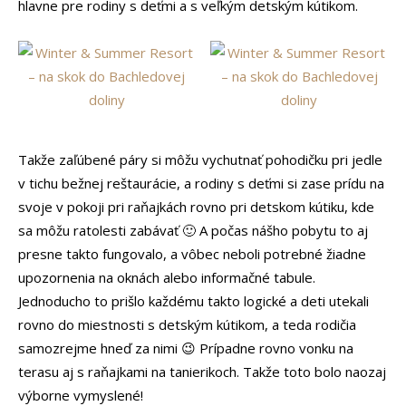
hlavne pre rodiny s deťmi a s veľkým detským kútikom.
Takže zaľúbené páry si môžu vychutnať pohodičku pri jedle
v tichu bežnej reštaurácie, a rodiny s deťmi si zase prídu na
svoje v pokoji pri raňajkách rovno pri detskom kútiku, kde
sa môžu ratolesti zabávať 🙂 A počas nášho pobytu to aj
presne takto fungovalo, a vôbec neboli potrebné žiadne
upozornenia na oknách alebo informačné tabule.
Jednoducho to prišlo každému takto logické a deti utekali
rovno do miestnosti s detským kútikom, a teda rodičia
samozrejme hneď za nimi 😉 Prípadne rovno vonku na
terasu aj s raňajkami na tanierikoch. Takže toto bolo naozaj
výborne vymyslené!