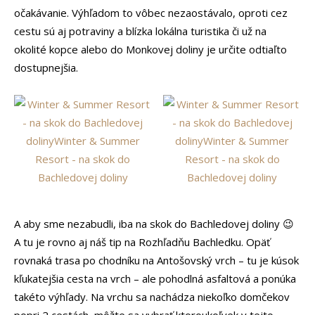
očakávanie. Výhľadom to vôbec nezaostávalo, oproti cez
cestu sú aj potraviny a blízka lokálna turistika či už na
okolité kopce alebo do Monkovej doliny je určite odtiaľto
dostupnejšia.
A aby sme nezabudli, iba na skok do Bachledovej doliny 😉
A tu je rovno aj náš tip na Rozhľadňu Bachledku. Opäť
rovnaká trasa po chodníku na Antošovský vrch – tu je kúsok
kľukatejšia cesta na vrch – ale pohodlná asfaltová a ponúka
takéto výhľady. Na vrchu sa nachádza niekoľko domčekov