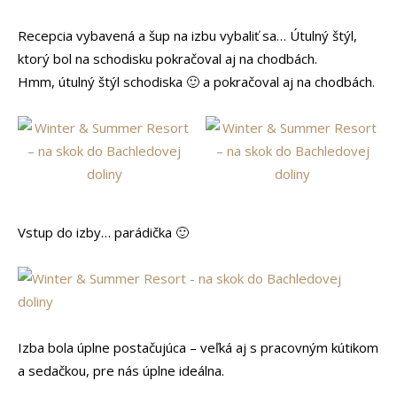
Recepcia vybavená a šup na izbu vybaliť sa… Útulný štýl,
ktorý bol na schodisku pokračoval aj na chodbách.
Hmm, útulný štýl schodiska 🙂 a pokračoval aj na chodbách.
Vstup do izby… parádička 🙂
Izba bola úplne postačujúca – veľká aj s pracovným kútikom
a sedačkou, pre nás úplne ideálna.