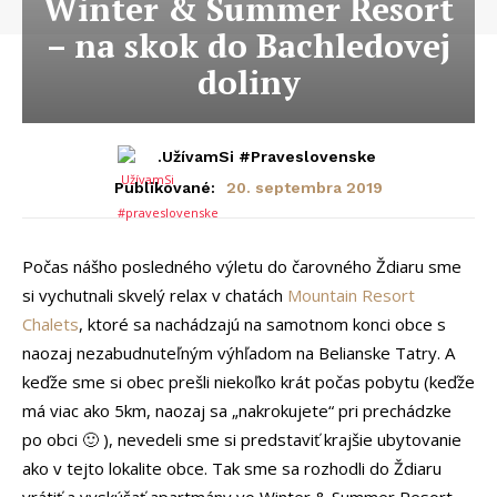
Winter & Summer Resort
– na skok do Bachledovej
doliny
.UžívamSi #praveslovenske
20. septembra 2019
Publikované:
Počas nášho posledného výletu do čarovného Ždiaru sme
si vychutnali skvelý relax v chatách
Mountain Resort
Chalets
, ktoré sa nachádzajú na samotnom konci obce s
naozaj nezabudnuteľným výhľadom na Belianske Tatry. A
keďže sme si obec prešli niekoľko krát počas pobytu (keďže
má viac ako 5km, naozaj sa „nakrokujete“ pri prechádzke
po obci 🙂 ), nevedeli sme si predstaviť krajšie ubytovanie
ako v tejto lokalite obce. Tak sme sa rozhodli do Ždiaru