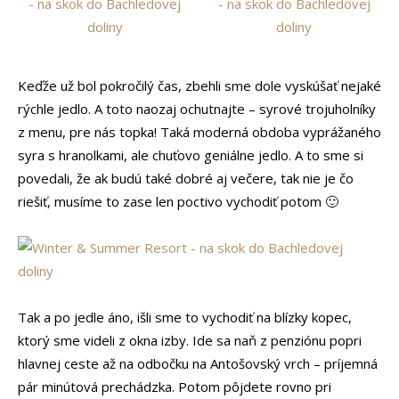
Keďže už bol pokročilý čas, zbehli sme dole vyskúšať nejaké
rýchle jedlo. A toto naozaj ochutnajte – syrové trojuholníky
z menu, pre nás topka! Taká moderná obdoba vyprážaného
syra s hranolkami, ale chuťovo geniálne jedlo. A to sme si
povedali, že ak budú také dobré aj večere, tak nie je čo
riešiť, musíme to zase len poctivo vychodiť potom 🙂
Tak a po jedle áno, išli sme to vychodiť na blízky kopec,
ktorý sme videli z okna izby. Ide sa naň z penziónu popri
hlavnej ceste až na odbočku na Antošovský vrch – príjemná
pár minútová prechádzka. Potom pôjdete rovno pri