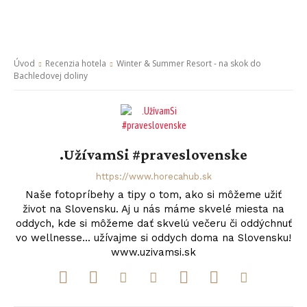
Úvod
Recenzia hotela
Winter & Summer Resort - na skok do
Bachledovej doliny
.UžívamSi #praveslovenske
https://www.horecahub.sk
Naše fotopríbehy a tipy o tom, ako si môžeme užiť
život na Slovensku. Aj u nás máme skvelé miesta na
oddych, kde si môžeme dať skvelú večeru či oddýchnuť
vo wellnesse... užívajme si oddych doma na Slovensku!
www.uzivamsi.sk