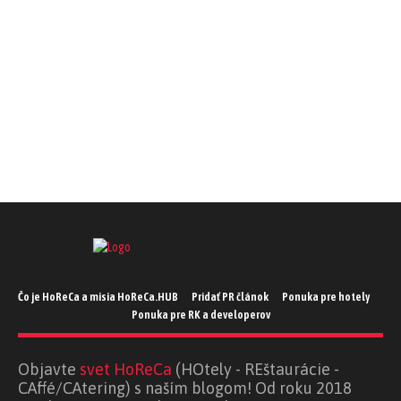
REZORT
REZORT
REZORT
REZORT
Čo je HoReCa a misia HoReCa.HUB
Pridať PR článok
Ponuka pre hotely
Ponuka pre RK a developerov
Objavte
svet HoReCa
(HOtely - REštaurácie -
CAffé/CAtering) s naším blogom! Od roku 2018