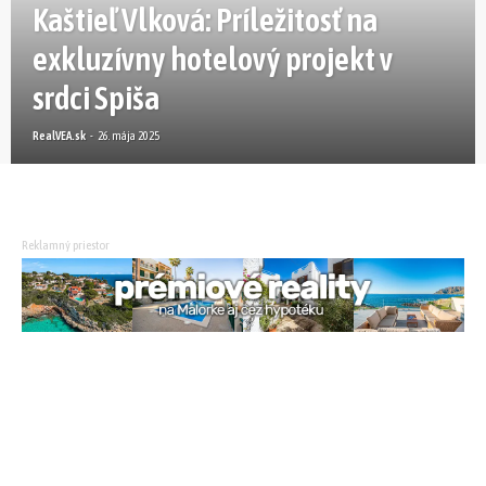
Kaštieľ Vlková: Príležitosť na
exkluzívny hotelový projekt v
srdci Spiša
RealVEA.sk
-
26. mája 2025
Reklamný priestor