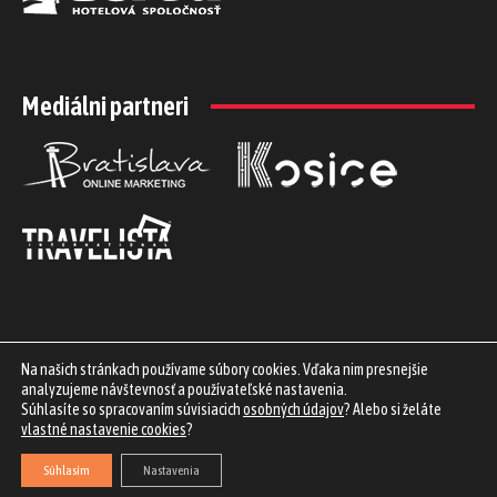
Mediálni partneri
Na našich stránkach používame súbory cookies. Vďaka nim presnejšie
analyzujeme návštevnosť a používateľské nastavenia.
Súhlasíte so spracovaním súvisiacich
osobných údajov
? Alebo si želáte
vlastné nastavenie cookies
?
Využívame biznis služby
iProfil.sk
| Staňte sa
partnerom
projektu |
Obchod
#praveslovenske
| Spoznajte
HoReCa Slovensko
Súhlasím
Nastavenia