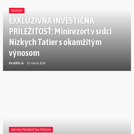
REZORT
EXKLUZÍVNA INVESTIČNÁ
PRÍLEŽITOSŤ: Minirezort v srdci
Nízkych Tatier s okamžitým
výnosom
RealVEA.sk
-
10. marca 2026
NEHNUTEĽNOSŤ NA PREDAJ