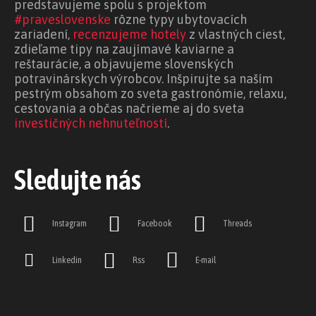
predstavujeme spolu s projektom
#praveslovenske
rôzne typy ubytovacích
zariadení,
recenzujeme hotely
z vlastných ciest,
zdieľame tipy na zaujímavé kaviarne a
reštaurácie, a objavujeme slovenských
potravinárskych výrobcov. Inšpirujte sa naším
pestrým obsahom zo sveta gastronómie, relaxu,
cestovania a občas načrieme aj do sveta
investičných nehnuteľností
.
Sledujte nás
Instagram
Facebook
Threads
Linkedin
Rss
E-mail