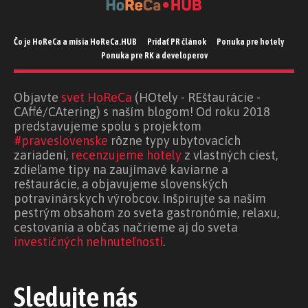
Čo je HoReCa a misia HoReCa.HUB
Pridať PR článok
Ponuka pre hotely
Ponuka pre RK a developerov
Objavte
svet HoReCa
(HOtely - REštaurácie -
CAffé/CAtering) s naším blogom! Od roku 2018
predstavujeme spolu s projektom
#praveslovenske
rôzne typy ubytovacích
zariadení,
recenzujeme hotely
z vlastných ciest,
zdieľame tipy na zaujímavé kaviarne a
reštaurácie, a objavujeme slovenských
potravinárskych výrobcov. Inšpirujte sa naším
pestrým obsahom zo sveta gastronómie, relaxu,
cestovania a občas načrieme aj do sveta
investičných nehnuteľností
.
Sledujte nás