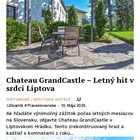
Chateau GrandCastle – Letný hit v
srdci Liptova
HISTORICKÉ / BOUTIQUE HOTELY
.UžívamSi #praveslovenske
-
10. Mája 2025
Ak hľadáte výnimočný zážitok počas letných mesiacov
na Slovensku, objavte Chateau GrandCastle v
Liptovskom Hrádku. Tento zrekonštruovaný hrad a
kaštieľ s komnatami z roku...