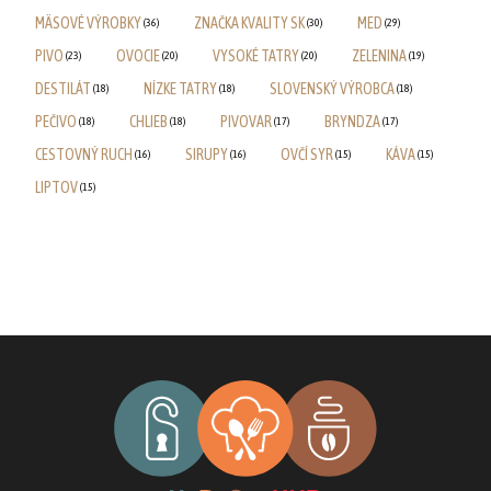
MÄSOVÉ VÝROBKY
ZNAČKA KVALITY SK
MED
(36)
(30)
(29)
PIVO
OVOCIE
VYSOKÉ TATRY
ZELENINA
(23)
(20)
(20)
(19)
DESTILÁT
NÍZKE TATRY
SLOVENSKÝ VÝROBCA
(18)
(18)
(18)
PEČIVO
CHLIEB
PIVOVAR
BRYNDZA
(18)
(18)
(17)
(17)
CESTOVNÝ RUCH
SIRUPY
OVČÍ SYR
KÁVA
(16)
(16)
(15)
(15)
LIPTOV
(15)