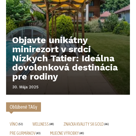
Objavte unikátny
minirezort v srdci
Nízkych Tatier: Ideálna
dovolenková destinácia
pre rodiny
30. Mája 2025
Obľúbené TAGy
VÍNO
WELLNESS
ZNAČKA KVALITY SK GOLD
(52)
(48)
(46)
PRE GURMÁNOV
MLIEČNE VÝROBKY
(43)
(40)