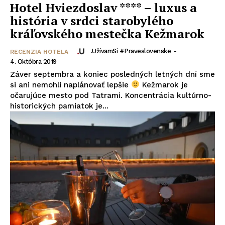
Hotel Hviezdoslav **** – luxus a
história v srdci starobylého
kráľovského mestečka Kežmarok
.UžívamSi #praveslovenske
-
RECENZIA HOTELA
4. Októbra 2019
Záver septembra a koniec posledných letných dní sme
si ani nemohli naplánovať lepšie
Kežmarok je
očarujúce mesto pod Tatrami. Koncentrácia kultúrno-
historických pamiatok je...