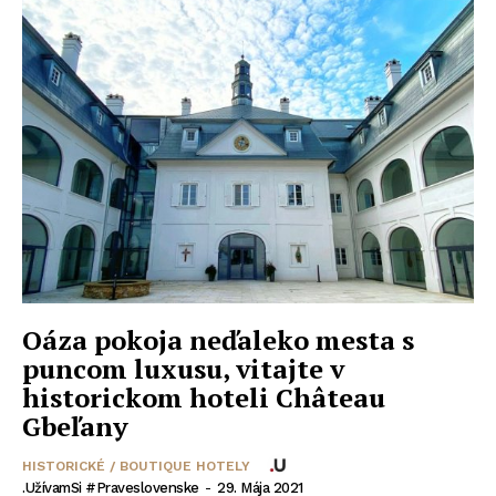
Oáza pokoja neďaleko mesta s
puncom luxusu, vitajte v
historickom hoteli Château
Gbeľany
HISTORICKÉ / BOUTIQUE HOTELY
.UžívamSi #praveslovenske
-
29. Mája 2021