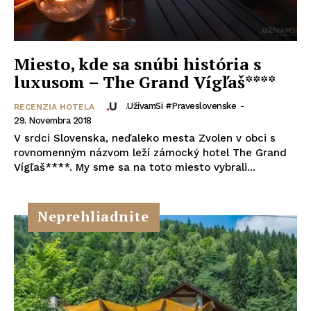
Miesto, kde sa snúbi história s
luxusom – The Grand Vígľaš****
.UžívamSi #praveslovenske
-
RECENZIA HOTELA
29. Novembra 2018
V srdci Slovenska, neďaleko mesta Zvolen v obci s
rovnomenným názvom leží zámocký hotel The Grand
Vígľaš****. My sme sa na toto miesto vybrali...
Neprehliadnite