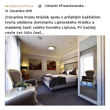
.UžívamSi #praveslovenske
-
RECENZIA HOTELA
14. Decembra 2019
Zrúcanina hradu Hrádok spolu s priľahlým kaštieľom
tvoria oddávna dominantu Liptovského Hrádku a
malebnej časti celého horného Liptova. Pri každej
ceste cez túto časť...