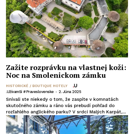
Zažite rozprávku na vlastnej koži:
Noc na Smolenickom zámku
HISTORICKÉ / BOUTIQUE HOTELY
.UžívamSi #praveslovenske
-
2. Júna 2025
Snívali ste niekedy o tom, že zaspíte v komnatách
skutočného zámku a ráno vás prebudí pohľad do
rozľahlého anglického parku? V srdci Malých Karpát,...