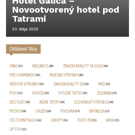
Hotel Galica –
Novootvorený hotel pod
Tatrami
23. Mája 2025
Obľúbené TAGy
VÍNO
WELLNESS
ZNAČKA KVALITY SK GOLD
(52)
(48)
(46)
PRE GURMÁNOV
MLIEČNE VÝROBKY
(43)
(40)
MÄSOVÉ VÝROBKY
ZNAČKA KVALITY SK
MED
(36)
(30)
(29)
PIVO
OVOCIE
VYSOKÉ TATRY
ZELENINA
(23)
(20)
(20)
(19)
DESTILÁT
NÍZKE TATRY
SLOVENSKÝ VÝROBCA
(18)
(18)
(18)
PEČIVO
CHLIEB
PIVOVAR
BRYNDZA
(18)
(18)
(17)
(17)
CESTOVNÝ RUCH
SIRUPY
OVČÍ SYR
KÁVA
(16)
(16)
(15)
(15)
LIPTOV
(15)