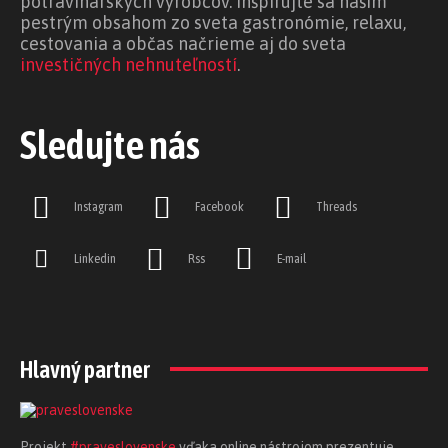
potravinárskych výrobcov. Inšpirujte sa naším
pestrým obsahom zo sveta gastronómie, relaxu,
cestovania a občas načrieme aj do sveta
investičných nehnuteľností
.
Sledujte nás
Instagram
Facebook
Threads
Linkedin
Rss
E-mail
Hlavný partner
Projekt
#praveslovenske
vďaka online nástrojom prezentuje