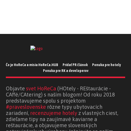
Čo je HoReCa a misia HoReCa.HUB
Pridať PR článok
Ponuka pre hotely
Ponuka pre RK a developerov
Objavte
svet HoReCa
(HOtely - REštaurácie -
CAffé/CAtering) s naším blogom! Od roku 2018
predstavujeme spolu s projektom
#praveslovenske
rôzne typy ubytovacích
zariadení,
recenzujeme hotely
z vlastných ciest,
zdieľame tipy na zaujímavé kaviarne a
reštaurácie, a objavujeme slovenských