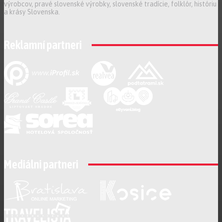
výrobcov, pravé slovenské výrobky, slovenské tradície, folklór, históriu
a krásy Slovenska.
Reklamní partneri
Mediálni partneri