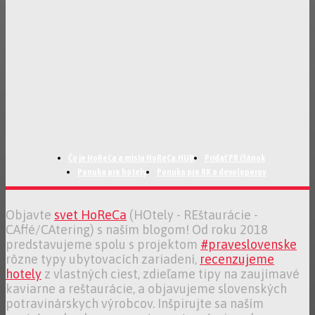
Čo je HoReCa a misia HoReCa.HUB
Pridať PR článok
Ponuka pre hotely
Ponuka pre RK a developerov
Objavte
svet HoReCa
(HOtely - REštaurácie -
CAffé/CAtering) s naším blogom! Od roku 2018
predstavujeme spolu s projektom
#praveslovenske
rôzne typy ubytovacích zariadení,
recenzujeme
hotely
z vlastných ciest, zdieľame tipy na zaujímavé
kaviarne a reštaurácie, a objavujeme slovenských
potravinárskych výrobcov. Inšpirujte sa naším