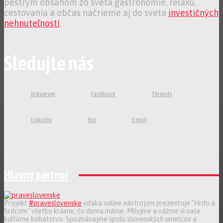
pestrým obsahom zo sveta gastronómie, relaxu,
cestovania a občas načrieme aj do sveta
investičných
nehnuteľností
.
Sledujte nás
Instagram
Facebook
Threads
Linkedin
Rss
E-mail
Hlavný partner
Projekt
#praveslovenske
vďaka online nástrojom prezentuje "Hrdo a
Srdcom" všetko krásne, čo doma máme. Milujme a vážme si naše
kultúrne bohatstvo. Spoznávajme spolu slovenských umelcov a