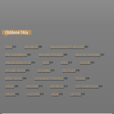
Letný hit v srdci Liptova
10. Mája 2025
Obľúbené TAGy
VÍNO
WELLNESS
ZNAČKA KVALITY SK GOLD
(52)
(48)
(46)
PRE GURMÁNOV
MLIEČNE VÝROBKY
MÄSOVÉ VÝROBKY
(43)
(40)
(36)
ZNAČKA KVALITY SK
MED
PIVO
OVOCIE
(30)
(29)
(23)
(20)
VYSOKÉ TATRY
ZELENINA
DESTILÁT
(20)
(19)
(18)
NÍZKE TATRY
SLOVENSKÝ VÝROBCA
PEČIVO
(18)
(18)
(18)
CHLIEB
PIVOVAR
BRYNDZA
CESTOVNÝ RUCH
(18)
(17)
(17)
(16)
SIRUPY
OVČÍ SYR
KÁVA
LIPTOV
(16)
(15)
(15)
(15)