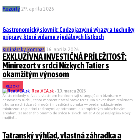
Rezorty
29. apríla 2026
Gastronomický slovník: Cudzojazyčné výrazy a techniky
prípravy, ktoré vídame v jedálnych lístkoch
Kulinársky kompas
16. apríla 2026
EXKLUZÍVNA INVESTIČNÁ PRÍLEŽITOSŤ:
Minirezort v srdci Nízkych Tatier s
okamžitým výnosom
REZORT
RealVEA.sk
-
10. marca 2026
Ak ste niekedy snívali o vlastnom horskom raji s fungujúcim biznisom v
cestovnom ruchu, tento moment nastal práve teraz. Na slovenskom realitnom
trhu sa nachádza výnimočná investičná ponuka — predaj exkluzívneho
minirezortu s piatimi rodinnými apartmánmi a kompletným oddychovým
areálom, zasadeného priamo do srdca Nízkych Tatier. A čo je najlepšie? Nový
majiteľ...
Tatranský výhľad, vlastná záhradka a