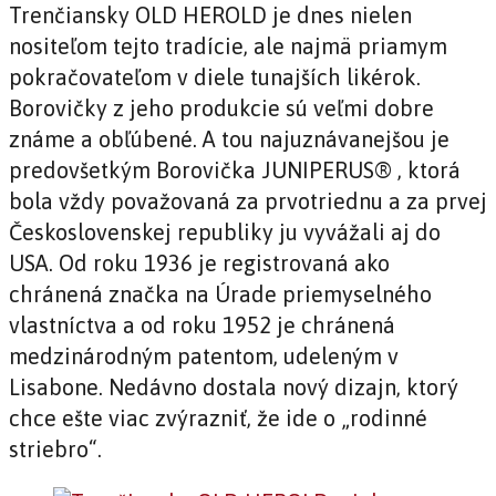
Trenčiansky OLD HEROLD je dnes nielen
nositeľom tejto tradície, ale najmä priamym
pokračovateľom v diele tunajších likérok.
Borovičky z jeho produkcie sú veľmi dobre
známe a obľúbené. A tou najuznávanejšou je
predovšetkým Borovička JUNIPERUS® , ktorá
bola vždy považovaná za prvotriednu a za prvej
Československej republiky ju vyvážali aj do
USA. Od roku 1936 je registrovaná ako
chránená značka na Úrade priemyselného
vlastníctva a od roku 1952 je chránená
medzinárodným patentom, udeleným v
Lisabone. Nedávno dostala nový dizajn, ktorý
chce ešte viac zvýrazniť, že ide o „rodinné
striebro“.