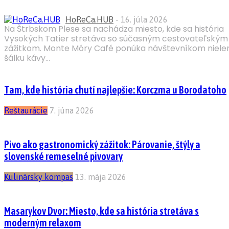
HoReCa.HUB
-
16. júla 2026
Na Štrbskom Plese sa nachádza miesto, kde sa história
Vysokých Tatier stretáva so súčasným cestovateľským
zážitkom. Monte Móry Café ponúka návštevníkom niele
šálku kávy...
Tam, kde história chutí najlepšie: Korczma u Borodatoho
Reštaurácie
7. júna 2026
Pivo ako gastronomický zážitok: Párovanie, štýly a
slovenské remeselné pivovary
Kulinársky kompas
13. mája 2026
Masarykov Dvor: Miesto, kde sa história stretáva s
moderným relaxom