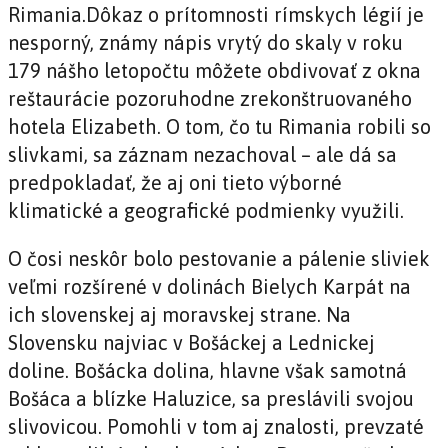
Rimania.Dôkaz o prítomnosti rímskych légií je
nesporný, známy nápis vrytý do skaly v roku
179 nášho letopočtu môžete obdivovať z okna
reštaurácie pozoruhodne zrekonštruovaného
hotela Elizabeth. O tom, čo tu Rimania robili so
slivkami, sa záznam nezachoval – ale dá sa
predpokladať, že aj oni tieto výborné
klimatické a geografické podmienky využili.
O čosi neskôr bolo pestovanie a pálenie sliviek
veľmi rozšírené v dolinách Bielych Karpát na
ich slovenskej aj moravskej strane. Na
Slovensku najviac v Bošáckej a Lednickej
doline. Bošácka dolina, hlavne však samotná
Bošáca a blízke Haluzice, sa preslávili svojou
slivovicou. Pomohli v tom aj znalosti, prevzaté