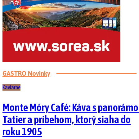
GASTRO Novinky
Kaviarne
Monte Móry Café: Káva s panorám
Tatier a príbehom, ktorý siaha do
roku 1905