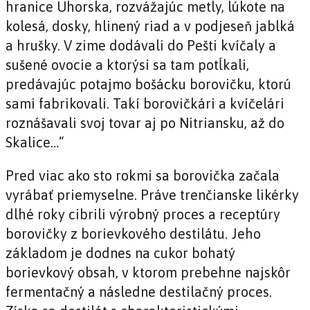
hranice Uhorska, rozvážajúc metly, lúkote na
kolesá, dosky, hlinený riad a v podjeseň jablká
a hrušky. V zime dodávali do Pešti kvíčaly a
sušené ovocie a ktorýsi sa tam potĺkali,
predávajúc potajmo bošácku borovičku, ktorú
sami fabrikovali. Takí borovičkári a kvíčelári
roznášavali svoj tovar aj po Nitriansku, až do
Skalice…“
Pred viac ako sto rokmi sa borovička začala
vyrábať priemyselne. Práve trenčianske likérky
dlhé roky cibrili výrobný proces a receptúry
borovičky z borievkového destilátu. Jeho
základom je dodnes na cukor bohatý
borievkový obsah, v ktorom prebehne najskôr
fermentačný a následne destilačný proces.