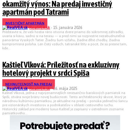
okamžitý výnos: Na predaj investičný
apartmán pod Tatrami
INVESTIČNÝ APARTMÁN
RealVEA.sk
-
15. januára 2026
Predstavte si, že vaši hostia ráno otvoria dvere priamo do súkromnej záhradky,
uvaria si kávu, sadnú si na terasu — a pred nimi sa rozprestrie nezabudnuteľná
panoráma Vysokých Tatier. Žiadny šum výťahu, žiadne dlhé chodby, žiadna
kompromisná poloha. Len čistý vzduch, tatranské štíty a pocit, že sú presne tam,
kde...
Kaštieľ Vlková: Príležitosť na exkluzívny
hotelový projekt v srdci Spiša
NEHNUTEĽNOSŤ NA PREDAJ
RealVEA.sk
-
26. mája 2025
Kaštieľ Vlková, jedna z najvýznamnejších renesančno-barokových pamiatok na
Spiši, otvára svoje brány novej budúcnosti. Tento architektonický skvost, ktorý je
národnou kultúrnou pamiatkou, je aktuálne na predaj – ponúka jedinečnú šancu
pre vizionárskych investorov a podnikateľov v oblasti cestovného ruchu.
Historický základ pre moderný luxus Kaštieľ je zapísaný v ústrednom zozname
pamiatkového...