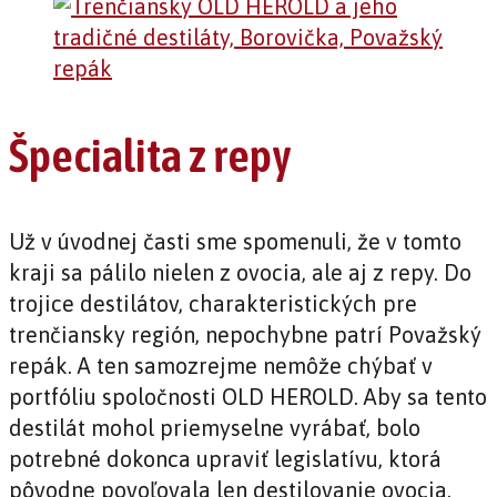
Špecialita z repy
Už v úvodnej časti sme spomenuli, že v tomto
kraji sa pálilo nielen z ovocia, ale aj z repy. Do
trojice destilátov, charakteristických pre
trenčiansky región, nepochybne patrí Považský
repák. A ten samozrejme nemôže chýbať v
portfóliu spoločnosti OLD HEROLD. Aby sa tento
destilát mohol priemyselne vyrábať, bolo
potrebné dokonca upraviť legislatívu, ktorá
pôvodne povoľovala len destilovanie ovocia.