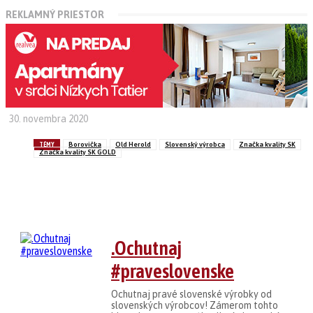
REKLAMNÝ PRIESTOR
30. novembra 2020
TÉMY
Borovička
Old Herold
Slovenský výrobca
Značka kvality SK
Značka kvality SK GOLD
Linkedin
Facebook
WhatsApp
Pinterest
.Ochutnaj
#praveslovenske
Ochutnaj pravé slovenské výrobky od
slovenských výrobcov! Zámerom tohto