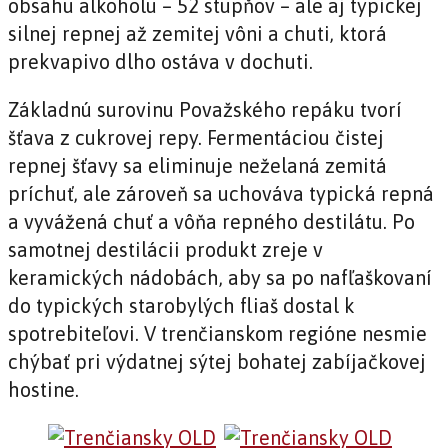
obsahu alkoholu – 52 stupňov – ale aj typickej
silnej repnej až zemitej vôni a chuti, ktorá
prekvapivo dlho ostáva v dochuti.
Základnú surovinu Považského repáku tvorí
šťava z cukrovej repy. Fermentáciou čistej
repnej šťavy sa eliminuje neželaná zemitá
príchuť, ale zároveň sa uchováva typická repná
a vyvážená chuť a vôňa repného destilátu. Po
samotnej destilácii produkt zreje v
keramických nádobách, aby sa po nafľaškovaní
do typických starobylých fliaš dostal k
spotrebiteľovi. V trenčianskom regióne nesmie
chýbať pri výdatnej sýtej bohatej zabíjačkovej
hostine.