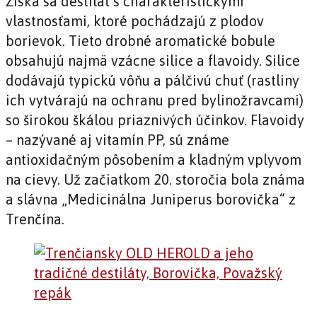
Získa sa destilát s charakteristickými
vlastnosťami, ktoré pochádzajú z plodov
borievok. Tieto drobné aromatické bobule
obsahujú najmä vzácne silice a flavoidy. Silice
dodávajú typickú vôňu a pálčivú chuť (rastliny
ich vytvárajú na ochranu pred bylinožravcami)
so širokou škálou priaznivých účinkov. Flavoidy
– nazývané aj vitamín PP, sú známe
antioxidačným pôsobením a kladným vplyvom
na cievy. Už začiatkom 20. storočia bola známa
a slávna „Medicinálna Juniperus borovička“ z
Trenčína.