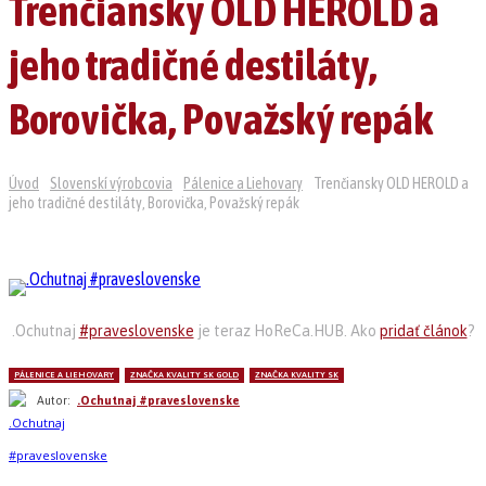
Trenčiansky OLD HEROLD a
jeho tradičné destiláty,
Borovička, Považský repák
Úvod
Slovenskí výrobcovia
Pálenice a Liehovary
Trenčiansky OLD HEROLD a
jeho tradičné destiláty, Borovička, Považský repák
.Ochutnaj
#praveslovenske
je teraz HoReCa.HUB. Ako
pridať článok
?
PÁLENICE A LIEHOVARY
ZNAČKA KVALITY SK GOLD
ZNAČKA KVALITY SK
Autor:
.Ochutnaj #praveslovenske
Linkedin
Facebook
WhatsApp
Pi