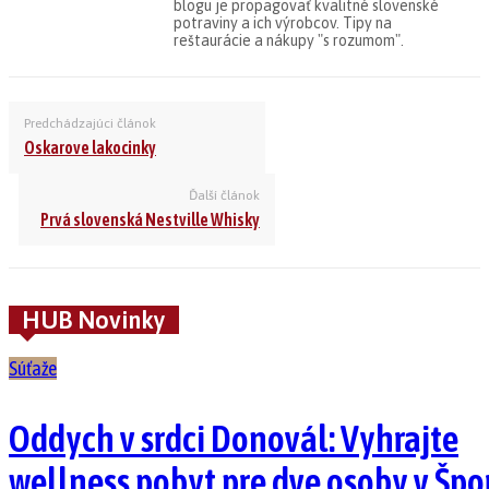
blogu je propagovať kvalitné slovenské
potraviny a ich výrobcov. Tipy na
reštaurácie a nákupy "s rozumom".
Predchádzajúci článok
Oskarove lakocinky
Ďalší článok
Prvá slovenská Nestville Whisky
HUB Novinky
Súťaže
Oddych v srdci Donovál: Vyhrajte
wellness pobyt pre dve osoby v Špo