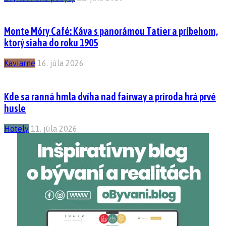
Monte Móry Café: Káva s panorámou Tatier a príbehom,
ktorý siaha do roku 1905
Kaviarne
16. júla 2026
Kde sa ranná hmla dvíha nad fairway a príroda hrá prvé
husle
Hotely
11. júla 2026