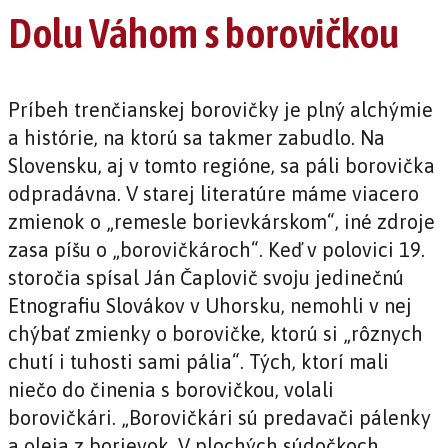
Dolu Váhom s borovičkou
Príbeh trenčianskej borovičky je plný alchýmie
a histórie, na ktorú sa takmer zabudlo. Na
Slovensku, aj v tomto regióne, sa páli borovička
odpradávna. V starej literatúre máme viacero
zmienok o „remesle borievkárskom“, iné zdroje
zasa píšu o „borovičkároch“. Keď v polovici 19.
storočia spísal Ján Čaplovič svoju jedinečnú
Etnografiu Slovákov v Uhorsku, nemohli v nej
chýbať zmienky o borovičke, ktorú si „rôznych
chutí i tuhosti sami pália“. Tých, ktorí mali
niečo do činenia s borovičkou, volali
borovičkári. „Borovičkári sú predavači pálenky
a oleja z borievok. V plochých súdočkoch