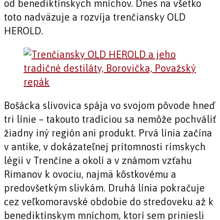
od benediktínskych mníchov. Dnes na všetko
toto nadväzuje a rozvíja trenčiansky OLD
HEROLD.
Bošácka slivovica spája vo svojom pôvode hneď
tri línie – takouto tradíciou sa nemôže pochváliť
žiadny iný región ani produkt. Prvá línia začína
v antike, v dokázateľnej prítomnosti rímskych
légií v Trenčíne a okolí a v známom vzťahu
Rimanov k ovociu, najmä kôstkovému a
predovšetkým slivkám. Druhá línia pokračuje
cez veľkomoravské obdobie do stredoveku až k
benediktínskym mníchom, ktorí sem priniesli