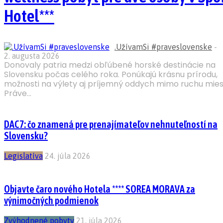
Hotel***
.UžívamSi #praveslovenske
-
2. augusta 2026
Donovaly patria medzi obľúbené horské destinácie na
Slovensku počas celého roka. Ponúkajú krásnu prírodu,
možnosti na výlety aj príjemný oddych mimo ruchu mies
Práve...
DAC7: čo znamená pre prenajímateľov nehnuteľností na
Slovensku?
Legislatíva
24. júla 2026
Objavte čaro nového Hotela **** SOREA MORAVA za
výnimočných podmienok
Zvýhodnené pobyty
21. júla 2026