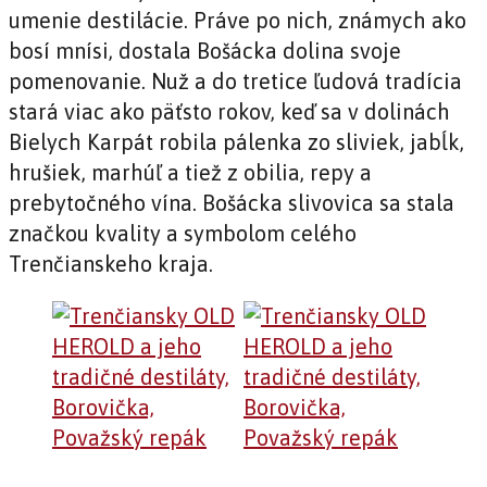
umenie destilácie. Práve po nich, známych ako
bosí mnísi, dostala Bošácka dolina svoje
pomenovanie. Nuž a do tretice ľudová tradícia
stará viac ako päťsto rokov, keď sa v dolinách
Bielych Karpát robila pálenka zo sliviek, jabĺk,
hrušiek, marhúľ a tiež z obilia, repy a
prebytočného vína. Bošácka slivovica sa stala
značkou kvality a symbolom celého
Trenčianskeho kraja.