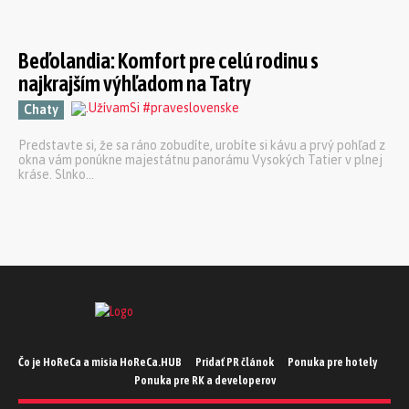
Beďolandia: Komfort pre celú rodinu s
najkrajším výhľadom na Tatry
Chaty
Predstavte si, že sa ráno zobudíte, urobíte si kávu a prvý pohľad z
okna vám ponúkne majestátnu panorámu Vysokých Tatier v plnej
kráse. Slnko...
Čo je HoReCa a misia HoReCa.HUB
Pridať PR článok
Ponuka pre hotely
Ponuka pre RK a developerov