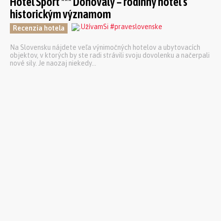
Hotel Šport *** Donovaly – rodinný hotel s
historickým významom
Recenzia hotela
Na Slovensku nájdete veľa výnimočných hotelov a ubytovacích
objektov, v ktorých by ste radi strávili svoju dovolenku a načerpali
nové sily. Je naozaj niekedy...