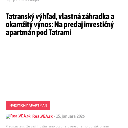
Tatranský výhľad, vlastná záhradka a
okamžitý výnos: Na predaj investičný
apartmán pod Tatrami
INVESTIČNÝ APARTMÁN
RealVEA.sk
-
15. januára 2026
Predstavte si, že vaši hostia ráno otvoria dvere priamo do súkromnej