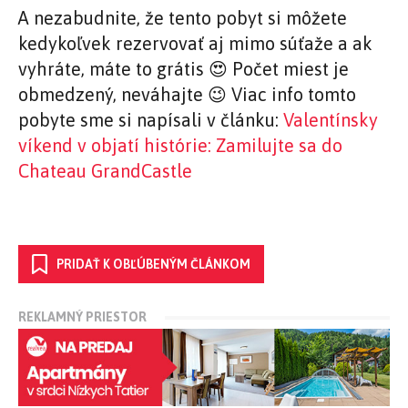
A nezabudnite, že tento pobyt si môžete
kedykoľvek rezervovať aj mimo súťaže a ak
vyhráte, máte to grátis 😍 Počet miest je
obmedzený, neváhajte 😉 Viac info tomto
pobyte sme si napísali v článku:
Valentínsky
víkend v objatí histórie: Zamilujte sa do
Chateau GrandCastle
PRIDAŤ K OBĽÚBENÝM ČLÁNKOM
REKLAMNÝ PRIESTOR