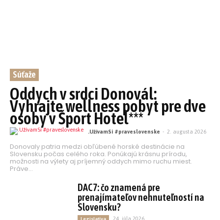
Súťaže
Oddych v srdci Donovál:
Vyhrajte wellness pobyt pre dve
osoby v Šport Hotel***
.UžívamSi #praveslovenske
-
2. augusta 2026
Donovaly patria medzi obľúbené horské destinácie na
Slovensku počas celého roka. Ponúkajú krásnu prírodu,
možnosti na výlety aj príjemný oddych mimo ruchu miest.
Práve...
DAC7: čo znamená pre
prenajímateľov nehnuteľností na
Slovensku?
24. júla 2026
Legislatíva