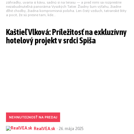
záhradky, uvaria si kávu, sadnú si na terasu — a pred nimi sa rozprestrie
nezabudnuteľná panoráma Vysokých Tatier. Žiadny šum výťahu, žiadne
dlhé chodby, žiadna kompromisná poloha. Len čistý vzduch, tatranské štíty
a pocit, že sú presne tam, kde...
Kaštieľ Vlková: Príležitosť na exkluzívny
hotelový projekt v srdci Spiša
NEHNUTEĽNOSŤ NA PREDAJ
RealVEA.sk
-
26. mája 2025