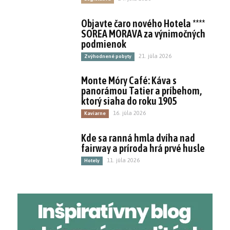
Objavte čaro nového Hotela ****
SOREA MORAVA za výnimočných
podmienok
21. júla 2026
Zvýhodnené pobyty
Monte Móry Café: Káva s
panorámou Tatier a príbehom,
ktorý siaha do roku 1905
16. júla 2026
Kaviarne
Kde sa ranná hmla dvíha nad
fairway a príroda hrá prvé husle
11. júla 2026
Hotely