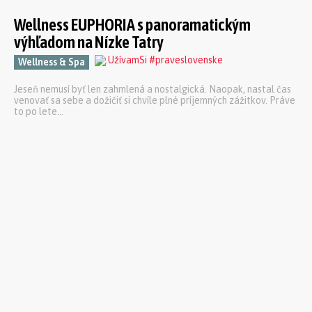
Wellness EUPHORIA s panoramatickým
výhľadom na Nízke Tatry
Wellness & Spa
Jeseň nemusí byť len zahmlená a nostalgická. Naopak, nastal čas
venovať sa sebe a dožičiť si chvíle plné príjemných zážitkov. Práve
to po lete...