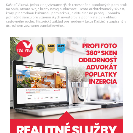
Kaštieľ Vlková, jedna z najvýznamnejších renesančno-barokových pamiatok
na Spiši, otvára svoje brány novej budúcnosti. Tento architektonický skvost,
ktorý je národnou kultúrnou pamiatkou, je aktuálne na predaj – ponúka
jedinečnú šancu pre vizionárskych investorov a podnikateľov v oblasti
cestovného ruchu. Historický základ pre moderný luxus Kaštieľ je zapísaný v
ústrednom zozname pamiatkového...