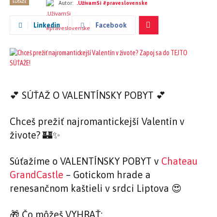
SÚŤAŽE
Autor:
.UžívamSi #praveslovenske
Linkedin
Facebook
💕 SÚŤAŽ O VALENTÍNSKY POBYT 💕
Chceš prežiť najromantickejší Valentín v
živote? 🏰✨
Súťažíme o VALENTÍNSKY POBYT v
Chateau
GrandCastle
– Gotickom hrade a
renesančnom kaštieli v srdci Liptova 😍
🎁 Čo môžeš VYHRAŤ: