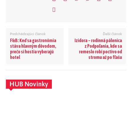
Predchádzajúci článok
Ďalší článok
F&B: Keď sa gastronómia
Izidora – rodinná pálenica
stáva hlavným dôvodom,
z Podpoľania, kde sa
prečo si hostia vyberajú
remeslo robí poctivo od
hotel
stromu až po fľašu
HUB Novinky