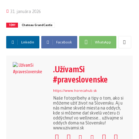
31. januára 2026
TÉMY
Chateau GrandCastle
Linkedin
Facebook
WhatsApp
.UžívamSi
#praveslovenske
https://www.horecahub.sk
Naše fotopríbehy a tipy o tom, ako si
môžeme užiť život na Slovensku. Aj u
nás máme skvelé miesta na oddych,
kde si môžeme dať skvelú večeru či
oddýchnuť vo wellnesse... užívajme si
oddych doma na Slovensku!
www.uzivamsi.sk