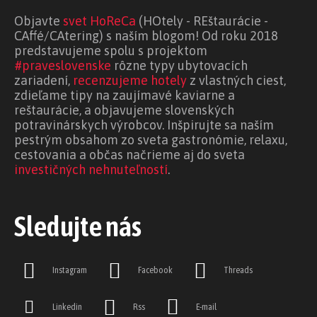
Objavte
svet HoReCa
(HOtely - REštaurácie -
CAffé/CAtering) s naším blogom! Od roku 2018
predstavujeme spolu s projektom
#praveslovenske
rôzne typy ubytovacích
zariadení,
recenzujeme hotely
z vlastných ciest,
zdieľame tipy na zaujímavé kaviarne a
reštaurácie, a objavujeme slovenských
potravinárskych výrobcov. Inšpirujte sa naším
pestrým obsahom zo sveta gastronómie, relaxu,
cestovania a občas načrieme aj do sveta
investičných nehnuteľností
.
Sledujte nás
Instagram
Facebook
Threads
Linkedin
Rss
E-mail