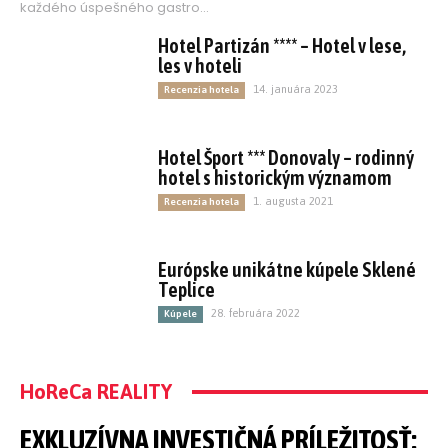
každého úspešného gastro...
Hotel Partizán **** – Hotel v lese,
les v hoteli
14. januára 2023
Recenzia hotela
Hotel Šport *** Donovaly – rodinný
hotel s historickým významom
1. augusta 2021
Recenzia hotela
Európske unikátne kúpele Sklené
Teplice
28. februára 2022
Kúpele
HoReCa REALITY
EXKLUZÍVNA INVESTIČNÁ PRÍLEŽITOSŤ: