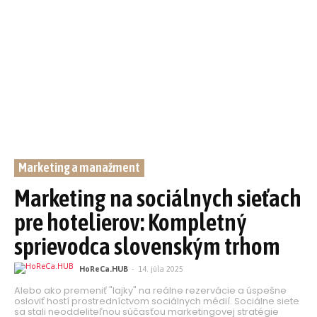
Marketing a manažment
Marketing na sociálnych sieťach
pre hotelierov: Kompletný
sprievodca slovenským trhom
HoReCa.HUB
-
14. júla 2025
Alebo ako premeniť "lajky" na reálne rezervácie a úspešne
osloviť hostí prostredníctvom sociálnych médií. Sociálne siete
sa stali neoddeliteľnou súčasťou marketingovej stratégie