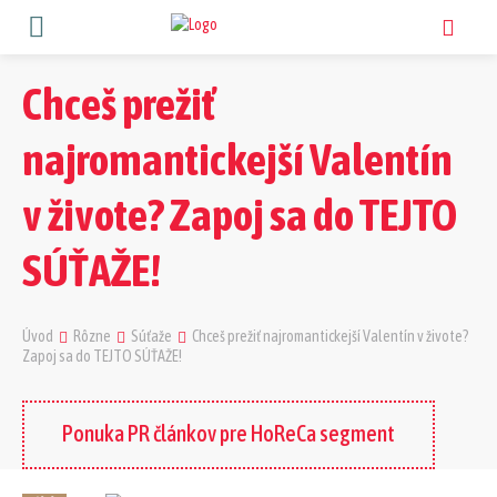
Chceš prežiť
najromantickejší Valentín
v živote? Zapoj sa do TEJTO
SÚŤAŽE!
Úvod
Rôzne
Súťaže
Chceš prežiť najromantickejší Valentín v živote?
Zapoj sa do TEJTO SÚŤAŽE!
Ponuka PR článkov pre HoReCa segment