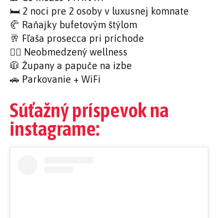
🛏️ 2 noci pre 2 osoby v luxusnej komnate
🥐 Raňajky bufetovým štýlom
🥂 Fľaša prosecca pri príchode
🧖‍♀️ Neobmedzený wellness
🧥 Župany a papuče na izbe
🚗 Parkovanie + WiFi
Súťažný príspevok na
instagrame: