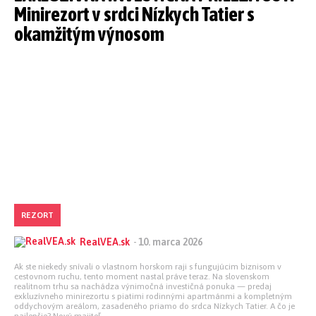
Minirezort v srdci Nízkych Tatier s
okamžitým výnosom
REZORT
RealVEA.sk
-
10. marca 2026
Ak ste niekedy snívali o vlastnom horskom raji s fungujúcim biznisom v
cestovnom ruchu, tento moment nastal práve teraz. Na slovenskom
realitnom trhu sa nachádza výnimočná investičná ponuka — predaj
exkluzívneho minirezortu s piatimi rodinnými apartmánmi a kompletným
oddychovým areálom, zasadeného priamo do srdca Nízkych Tatier. A čo je
najlepšie? Nový majiteľ...