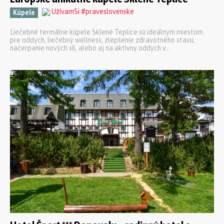
Kúpele
Liečebné termálne kúpele Sklené Teplice sú ideálnym miestom
pre oddych, liečebný wellness, zlepšenie zdravotného stavu,
načerpanie nových síl, alebo aj na aktívny oddych v...