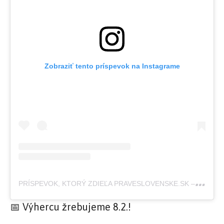
Zobraziť tento príspevok na Instagrame
P
RÍSPEVOK, KTORÝ ZDIEĽA PRAVESLOVENSKE.SK – SPOZNÁVAJME SLOVENSKO SPOLU 🇸🇰 (@PRAVESLOVENSKE)
📅 Výhercu žrebujeme 8.2.!