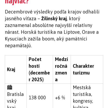
najviac?
Decembrové výsledky podľa krajov odhalili
jasného víťaza –
Žilinský kraj
, ktorý
zaznamenal absolútne najvyšší relatívny
nárast. Horská turistika na Liptove, Orave a
Kysuciach zažila boom, aký pamätníci
nepamätajú.
Počet
Medzi
hostí
ročná
Charakter
Kraj
(decembe
zmen
turizmu
r 2025)
a
🏙️
Mestská
Bratisla
turistika,
138 000
+6 %
vský
kongresy,
kraj
kultúra