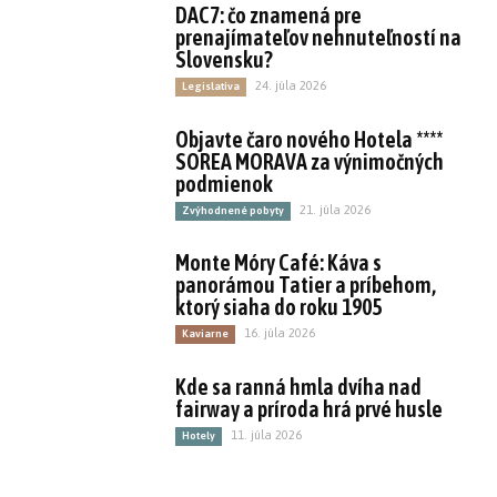
DAC7: čo znamená pre
prenajímateľov nehnuteľností na
Slovensku?
24. júla 2026
Legislatíva
Objavte čaro nového Hotela ****
SOREA MORAVA za výnimočných
podmienok
21. júla 2026
Zvýhodnené pobyty
Monte Móry Café: Káva s
panorámou Tatier a príbehom,
ktorý siaha do roku 1905
16. júla 2026
Kaviarne
Kde sa ranná hmla dvíha nad
fairway a príroda hrá prvé husle
11. júla 2026
Hotely