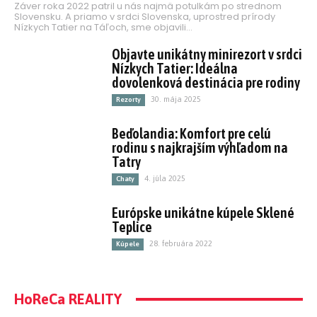
Záver roka 2022 patril u nás najmä potulkám po strednom
Slovensku. A priamo v srdci Slovenska, uprostred prírody
Nízkych Tatier na Táľoch, sme objavili...
Objavte unikátny minirezort v srdci
Nízkych Tatier: Ideálna
dovolenková destinácia pre rodiny
30. mája 2025
Rezorty
Beďolandia: Komfort pre celú
rodinu s najkrajším výhľadom na
Tatry
4. júla 2025
Chaty
Európske unikátne kúpele Sklené
Teplice
28. februára 2022
Kúpele
HoReCa REALITY