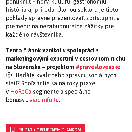
ponúknuť – hory, kultúru, gastronomiu,
históriu aj prírodu. Úlohou sektoru je tieto
poklady správne prezentovať, sprístupniť a
premeniť na nezabudnuteľné zážitky pre
každého návštevníka.
Tento článok vznikol v spolupráci s
marketingovými expertmi v cestovnom ruchu
na Slovensku – projektom
#praveslovenske
🙂 Hľadáte kvalitného správcu sociálnych
sietí? Spoľahnite sa na roky praxe
v
HoReCa
segmente a špeciálne
bonusy…
viac info tu
.
PRIDAŤ K OBĽÚBENÝM ČLÁNKOM