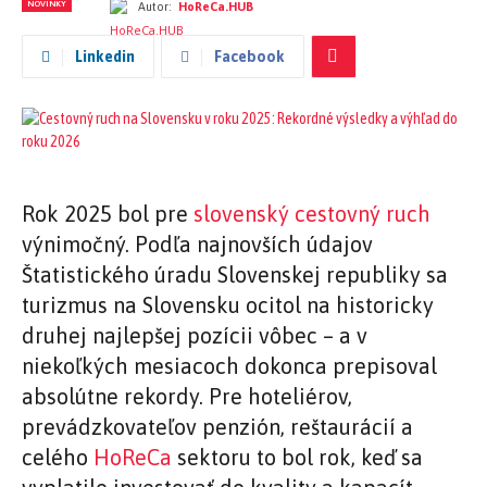
NOVINKY
Autor:
HoReCa.HUB
Linkedin
Facebook
Rok 2025 bol pre
slovenský cestovný ruch
výnimočný. Podľa najnovších údajov
Štatistického úradu Slovenskej republiky sa
turizmus na Slovensku ocitol na historicky
druhej najlepšej pozícii vôbec – a v
niekoľkých mesiacoch dokonca prepisoval
absolútne rekordy. Pre hoteliérov,
prevádzkovateľov penzión, reštaurácií a
celého
HoReCa
sektoru to bol rok, keď sa