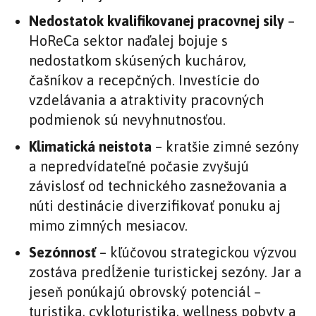
Nedostatok kvalifikovanej pracovnej sily
–
HoReCa sektor naďalej bojuje s
nedostatkom skúsených kuchárov,
čašníkov a recepčných. Investície do
vzdelávania a atraktivity pracovných
podmienok sú nevyhnutnosťou.
Klimatická neistota
– kratšie zimné sezóny
a nepredvídateľné počasie zvyšujú
závislosť od technického zasnežovania a
núti destinácie diverzifikovať ponuku aj
mimo zimných mesiacov.
Sezónnosť
– kľúčovou strategickou výzvou
zostáva predĺženie turistickej sezóny. Jar a
jeseň ponúkajú obrovský potenciál –
turistika, cykloturistika, wellness pobyty a