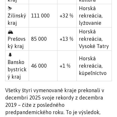
⛷️
Horská
Žilinský
111 000
+32 %
rekreácia,
kraj
lyžovanie
🏔️
Horská
Prešovs
85 000
+13 %
rekreácia,
ký kraj
Vysoké Tatry
🌲
Horská
Bansko
46 000
+1 %
rekreácia,
bystrick
kúpeľníctvo
ý kraj
Všetky štyri vymenované kraje prekonali v
decembri 2025 svoje rekordy z decembra
2019 – čiže z posledného
predpandemického roku. To je výsledok,