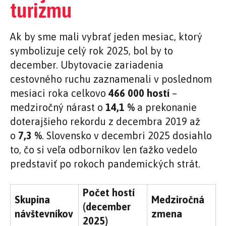
turizmu
Ak by sme mali vybrať jeden mesiac, ktorý
symbolizuje celý rok 2025, bol by to
december. Ubytovacie zariadenia
cestovného ruchu zaznamenali v poslednom
mesiaci roka celkovo
466 000 hostí
–
medziročný nárast o
14,1 %
a prekonanie
doterajšieho rekordu z decembra 2019 až
o
7,3 %
. Slovensko v decembri 2025 dosiahlo
to, čo si veľa odborníkov len ťažko vedelo
predstaviť po rokoch pandemických strát.
Počet hostí
Skupina
Medziročná
(december
návštevníkov
zmena
2025)