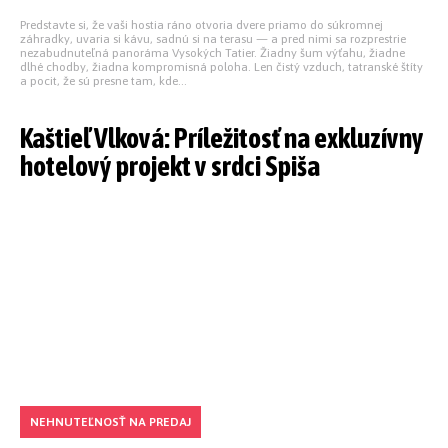
Predstavte si, že vaši hostia ráno otvoria dvere priamo do súkromnej
záhradky, uvaria si kávu, sadnú si na terasu — a pred nimi sa rozprestrie
nezabudnuteľná panoráma Vysokých Tatier. Žiadny šum výťahu, žiadne
dlhé chodby, žiadna kompromisná poloha. Len čistý vzduch, tatranské štíty
a pocit, že sú presne tam, kde...
Kaštieľ Vlková: Príležitosť na exkluzívny
hotelový projekt v srdci Spiša
NEHNUTEĽNOSŤ NA PREDAJ