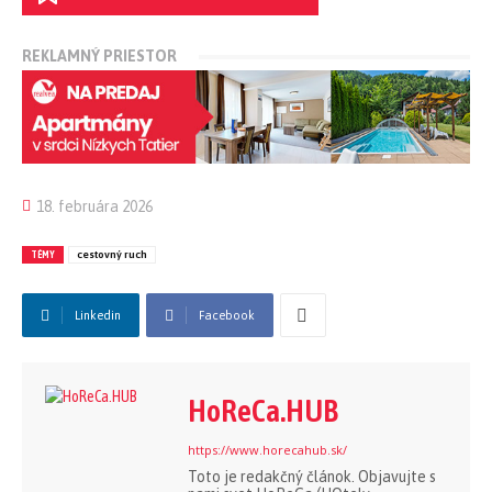
REKLAMNÝ PRIESTOR
18. februára 2026
TÉMY
cestovný ruch
Linkedin
Facebook
HoReCa.HUB
https://www.horecahub.sk/
Toto je redakčný článok. Objavujte s