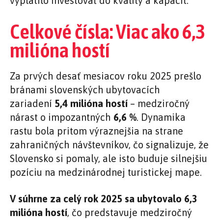
vyplatilo investovať do kvality a kapacít.
Celkové čísla: Viac ako 6,3
milióna hostí
Za prvých desať mesiacov roku 2025 prešlo
bránami slovenských ubytovacích
zariadení
5,4 milióna hostí
– medziročný
nárast o impozantných
6,6 %
. Dynamika
rastu bola pritom výraznejšia na strane
zahraničných návštevníkov, čo signalizuje, že
Slovensko si pomaly, ale isto buduje silnejšiu
pozíciu na medzinárodnej turistickej mape.
V súhrne za celý rok 2025 sa ubytovalo 6,3
milióna hostí
, čo predstavuje medziročný