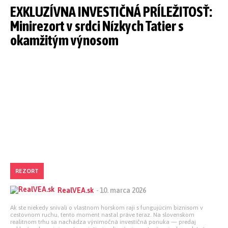
EXKLUZÍVNA INVESTIČNÁ PRÍLEŽITOSŤ:
Minirezort v srdci Nízkych Tatier s
okamžitým výnosom
REZORT
RealVEA.sk
-
10. marca 2026
Ak ste niekedy snívali o vlastnom horskom raji s fungujúcim biznisom v
cestovnom ruchu, tento moment nastal práve teraz. Na slovenskom
realitnom trhu sa nachádza výnimočná investičná ponuka — predaj