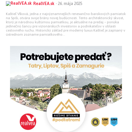
RealVEA.sk
-
26. mája 2025
Kaštieľ Vlková, jedna z najvýznamnejších renesančno-barokových pamiatok
na Spiši, otvára svoje brány novej budúcnosti. Tento architektonický skvost,
ktorý je národnou kultúrnou pamiatkou, je aktuálne na predaj – ponúka
jedinečnú šancu pre vizionárskych investorov a podnikateľov v oblasti
cestovného ruchu. Historický základ pre moderný luxus Kaštieľ je zapísaný v
ústrednom zozname pamiatkového...