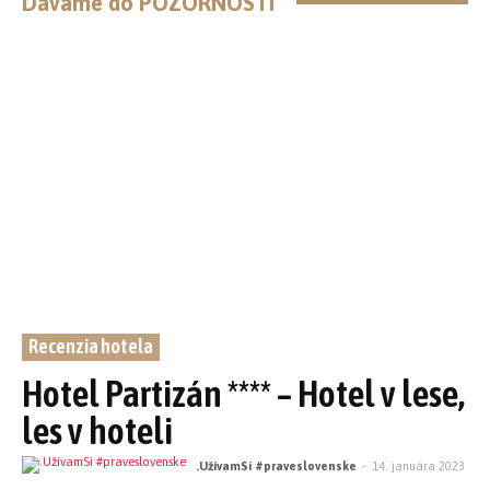
Dávame do POZORNOSTI
Recenzia hotela
Hotel Partizán **** – Hotel v lese,
les v hoteli
.UžívamSi #praveslovenske
-
14. januára 2023