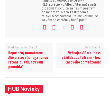
nami svet HoReCa (HOtely -
REštaurácie - CAffé/CAtering) s naším
blogom! Inšpirujte sa naším pestrým
obsahom zo sveta gastronómie,
relaxu a cestovania. Pevne veríme, že
sa vám naše články budú páčiť.
Predchádzajúci článok
Ďalší článok
Reputačný manažment:
Vyhrajte VIP wellness
Ako pracovať s negatívnou
zážitok pod Tatrami – bez
recenziou tak, aby vám
časového obmedzenia!
pomohla?
HUB Novinky