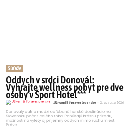
Súťaže
Oddych v srdci Donovál:
Vyhrajte wellness pobyt pre dve
osoby v Šport Hotel***
.UžívamSi #praveslovenske
-
2. augusta 2026
Donovaly patria medzi obľúbené horské destinácie na
Slovensku počas celého roka. Ponúkajú krásnu prírodu,
možnosti na výlety aj príjemný oddych mimo ruchu miest.
Práve...