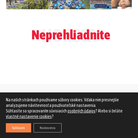
HORECA
Neprehliadnite
Na našich stránkach používame súbory cookies. Vďaka nim presnejšie
analyzujeme návštevnosť a používateľské nastavenia.
Súhlasíte so spracovaním súvisiacich
osobných údajov
? Alebo si želáte
vlastné nastavenie cookies
?
Súhlasím
Nastavenia