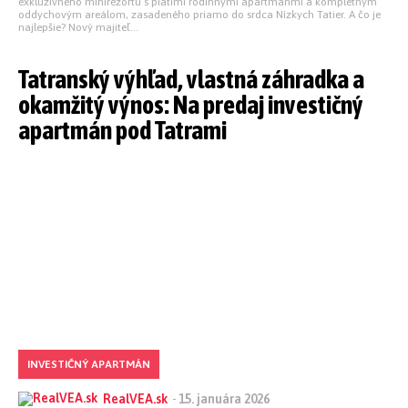
exkluzívneho minirezortu s piatimi rodinnými apartmánmi a kompletným
oddychovým areálom, zasadeného priamo do srdca Nízkych Tatier. A čo je
najlepšie? Nový majiteľ...
Tatranský výhľad, vlastná záhradka a
okamžitý výnos: Na predaj investičný
apartmán pod Tatrami
INVESTIČNÝ APARTMÁN
RealVEA.sk
-
15. januára 2026