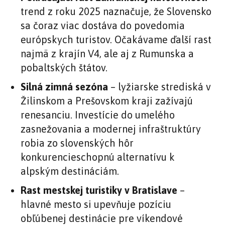
trend z roku 2025 naznačuje, že Slovensko
sa čoraz viac dostáva do povedomia
európskych turistov. Očakávame ďalší rast
najmä z krajín V4, ale aj z Rumunska a
pobaltských štátov.
Silná zimná sezóna
– lyžiarske strediská v
Žilinskom a Prešovskom kraji zažívajú
renesanciu. Investície do umelého
zasnežovania a modernej infraštruktúry
robia zo slovenských hôr
konkurencieschopnú alternatívu k
alpským destináciám.
Rast mestskej turistiky v Bratislave
–
hlavné mesto si upevňuje pozíciu
obľúbenej destinácie pre víkendové