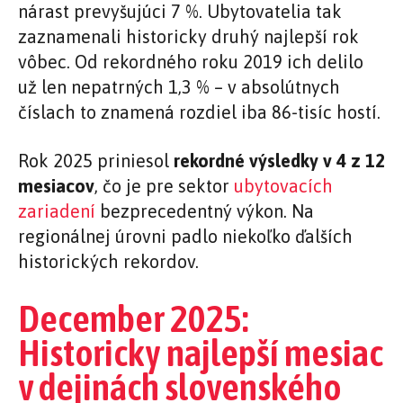
nárast prevyšujúci 7 %. Ubytovatelia tak
zaznamenali historicky druhý najlepší rok
vôbec. Od rekordného roku 2019 ich delilo
už len nepatrných 1,3 % – v absolútnych
číslach to znamená rozdiel iba 86-tisíc hostí.
Rok 2025 priniesol
rekordné výsledky v 4 z 12
mesiacov
, čo je pre sektor
ubytovacích
zariadení
bezprecedentný výkon. Na
regionálnej úrovni padlo niekoľko ďalších
historických rekordov.
December 2025:
Historicky najlepší mesiac
v dejinách slovenského