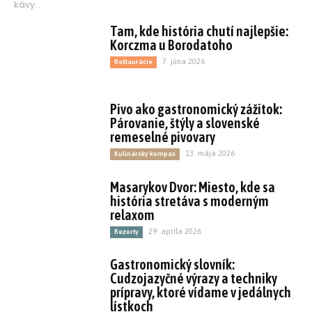
kávy...
Tam, kde história chutí najlepšie:
Korczma u Borodatoho
7. júna 2026
Reštaurácie
Pivo ako gastronomický zážitok:
Párovanie, štýly a slovenské
remeselné pivovary
13. mája 2026
Kulinársky kompas
Masarykov Dvor: Miesto, kde sa
história stretáva s moderným
relaxom
29. apríla 2026
Rezorty
Gastronomický slovník:
Cudzojazyčné výrazy a techniky
prípravy, ktoré vídame v jedálnych
lístkoch