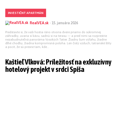
INVESTIČNÝ APARTMÁN
RealVEA.sk
-
15. januára 2026
Predstavte si, že vaši hostia ráno otvoria dvere priamo do súkromnej
záhradky, uvaria si kávu, sadnú si na terasu — a pred nimi sa rozprestrie
nezabudnuteľná panoráma Vysokých Tatier. Žiadny šum výťahu, žiadne
dlhé chodby, žiadna kompromisná poloha. Len čistý vzduch, tatranské štíty
a pocit, že sú presne tam, kde...
Kaštieľ Vlková: Príležitosť na exkluzívny
hotelový projekt v srdci Spiša