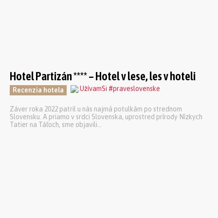
Hotel Partizán **** – Hotel v lese, les v hoteli
Recenzia hotela
Záver roka 2022 patril u nás najmä potulkám po strednom
Slovensku. A priamo v srdci Slovenska, uprostred prírody Nízkych
Tatier na Táľoch, sme objavili...