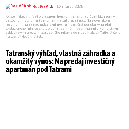
RealVEA.sk
-
10. marca 2026
Ak ste niekedy snívali o vlastnom horskom raji s fungujúcim biznisom v
cestovnom ruchu, tento moment nastal práve teraz. Na slovenskom
realitnom trhu sa nachádza výnimočná investičná ponuka — predaj
exkluzívneho minirezortu s piatimi rodinnými apartmánmi a kompletným
oddychovým areálom, zasadeného priamo do srdca Nízkych Tatier. A čo je
najlepšie? Nový majiteľ...
Tatranský výhľad, vlastná záhradka a
okamžitý výnos: Na predaj investičný
apartmán pod Tatrami