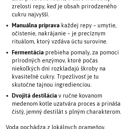
zrelosti repy, keď je obsah prirodzeného
cukru najvyšší.
Manuálna príprava
každej repy – umytie,
očistenie, nakrájanie – je precíznym
rituálom, ktorý vzdáva úctu surovine.
Fermentácia
prebieha pomaly, za pomoci
prírodných enzýmov, ktoré počas
niekoľkých dní rozkladajú škroby na
kvasiteľné cukry. Trpezlivosť je tu
skutočne tajnou ingredienciou.
Dvojitá destilácia
v ručne kovanom
medenom kotle uzatvára proces a prináša
čistý, jemný destilát s plným charakterom.
Voda pochádza z lokálnych prameňov,