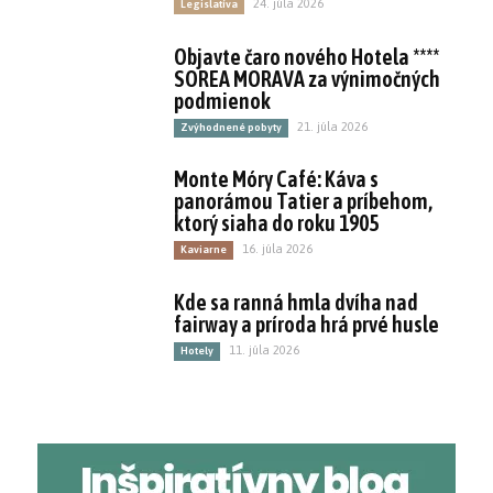
24. júla 2026
Legislatíva
Objavte čaro nového Hotela ****
SOREA MORAVA za výnimočných
podmienok
21. júla 2026
Zvýhodnené pobyty
Monte Móry Café: Káva s
panorámou Tatier a príbehom,
ktorý siaha do roku 1905
16. júla 2026
Kaviarne
Kde sa ranná hmla dvíha nad
fairway a príroda hrá prvé husle
11. júla 2026
Hotely