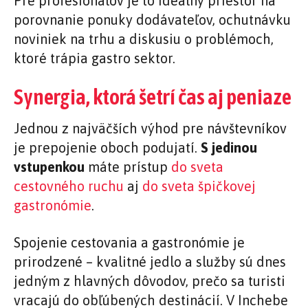
Pre profesionálov je to ideálny priestor na
porovnanie ponuky dodávateľov, ochutnávku
noviniek na trhu a diskusiu o problémoch,
ktoré trápia gastro sektor.
Synergia, ktorá šetrí čas aj peniaze
Jednou z najväčších výhod pre návštevníkov
je prepojenie oboch podujatí.
S jedinou
vstupenkou
máte prístup
do sveta
cestovného ruchu
aj
do sveta špičkovej
gastronómie
.
Spojenie cestovania a gastronómie je
prirodzené – kvalitné jedlo a služby sú dnes
jedným z hlavných dôvodov, prečo sa turisti
vracajú do obľúbených destinácií. V Inchebe