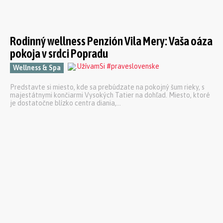
Rodinný wellness Penzión Vila Mery: Vaša oáza
pokoja v srdci Popradu
Wellness & Spa
Predstavte si miesto, kde sa prebúdzate na pokojný šum rieky, s
majestátnymi končiarmi Vysokých Tatier na dohľad. Miesto, ktoré
je dostatočne blízko centra diania,...