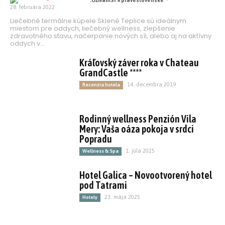
.UžívamSi #praveslovenske
-
28. februára 2022
Liečebné termálne kúpele Sklené Teplice sú ideálnym
miestom pre oddych, liečebný wellness, zlepšenie
zdravotného stavu, načerpanie nových síl, alebo aj na aktívny
oddych v...
Kráľovský záver roka v Chateau
GrandCastle ****
14. decembra 2019
Recenzia hotela
Rodinný wellness Penzión Vila
Mery: Vaša oáza pokoja v srdci
Popradu
1. júla 2025
Wellness & Spa
Hotel Galica – Novootvorený hotel
pod Tatrami
23. mája 2025
Hotely