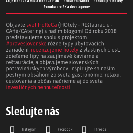
Čo je HoReCa a misia HoReCa.HUB
Pridať PR článok
Ponuka pre hotely
Ponuka pre RK a developerov
Objavte
svet HoReCa
(HOtely - REštaurácie -
CAffé/CAtering) s naším blogom! Od roku 2018
predstavujeme spolu s projektom
#praveslovenske
rôzne typy ubytovacích
zariadení,
recenzujeme hotely
z vlastných ciest,
zdieľame tipy na zaujímavé kaviarne a
reštaurácie, a objavujeme slovenských
potravinárskych výrobcov. Inšpirujte sa naším
pestrým obsahom zo sveta gastronómie, relaxu,
cestovania a občas načrieme aj do sveta
investičných nehnuteľností
.
Sledujte nás
Instagram
Facebook
Threads