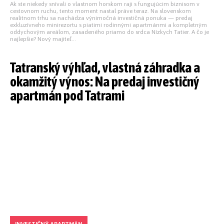
Ak ste niekedy snívali o vlastnom horskom raji s fungujúcim biznisom v
cestovnom ruchu, tento moment nastal práve teraz. Na slovenskom
realitnom trhu sa nachádza výnimočná investičná ponuka — predaj
exkluzívneho minirezortu s piatimi rodinnými apartmánmi a kompletným
oddychovým areálom, zasadeného priamo do srdca Nízkych Tatier. A čo je
najlepšie? Nový majiteľ...
Tatranský výhľad, vlastná záhradka a
okamžitý výnos: Na predaj investičný
apartmán pod Tatrami