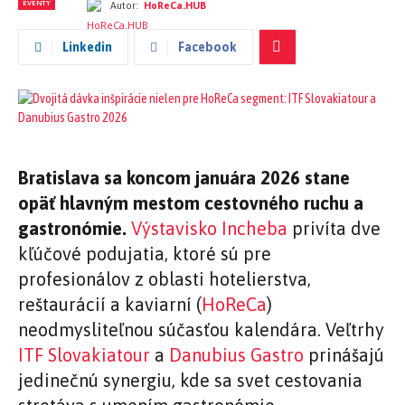
EVENTY
Autor:
HoReCa.HUB
Linkedin
Facebook
Bratislava sa koncom januára 2026 stane
opäť hlavným mestom cestovného ruchu a
gastronómie.
Výstavisko Incheba
privíta dve
kľúčové podujatia, ktoré sú pre
profesionálov z oblasti hotelierstva,
reštaurácií a kaviarní (
HoReCa
)
neodmysliteľnou súčasťou kalendára. Veľtrhy
ITF Slovakiatour
a
Danubius Gastro
prinášajú
jedinečnú synergiu, kde sa svet cestovania