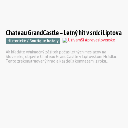
Chateau GrandCastle – Letný hit v srdci Liptova
Historické / Boutique hotely
Ak hľadáte výnimočný zážitok počas letných mesiacov na
Slovensku, objavte Chateau GrandCastle v Liptovskom Hrádku.
Tento zrekonštruovaný hrad a kaštieľ s komnatami z roku...