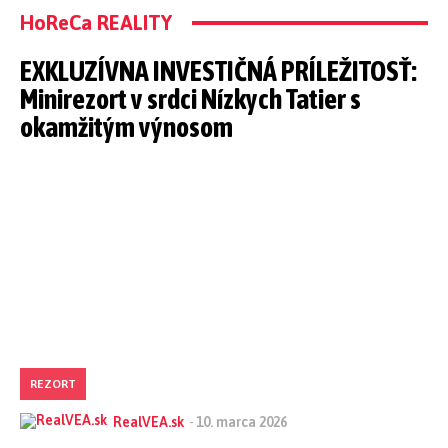
HoReCa REALITY
EXKLUZÍVNA INVESTIČNÁ PRÍLEŽITOSŤ:
Minirezort v srdci Nízkych Tatier s
okamžitým výnosom
REZORT
RealVEA.sk
-
10. marca 2026