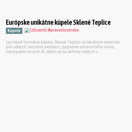
Európske unikátne kúpele Sklené Teplice
Kúpele
Liečebné termálne kúpele Sklené Teplice sú ideálnym miestom
pre oddych, liečebný wellness, zlepšenie zdravotného stavu,
načerpanie nových síl, alebo aj na aktívny oddych v...