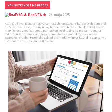
NEHNUTEĽNOSŤ NA PREDAJ
RealVEA.sk
-
26. mája 2025
Kaštieľ Vlková, jedna z najvýznamnejších renesančno-barokových pamiatok
na Spiši, otvára svoje brány novej budúcnosti. Tento architektonický skvost,
ktorý je národnou kultúrnou pamiatkou, je aktuálne na predaj – ponúka
jedinečnú šancu pre vizionárskych investorov a podnikateľov v oblasti
cestovného ruchu. Historický základ pre moderný luxus Kaštieľ je zapísaný v
ústrednom zozname pamiatkového...