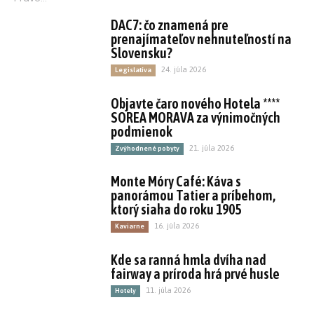
DAC7: čo znamená pre
prenajímateľov nehnuteľností na
Slovensku?
24. júla 2026
Legislatíva
Objavte čaro nového Hotela ****
SOREA MORAVA za výnimočných
podmienok
21. júla 2026
Zvýhodnené pobyty
Monte Móry Café: Káva s
panorámou Tatier a príbehom,
ktorý siaha do roku 1905
16. júla 2026
Kaviarne
Kde sa ranná hmla dvíha nad
fairway a príroda hrá prvé husle
11. júla 2026
Hotely