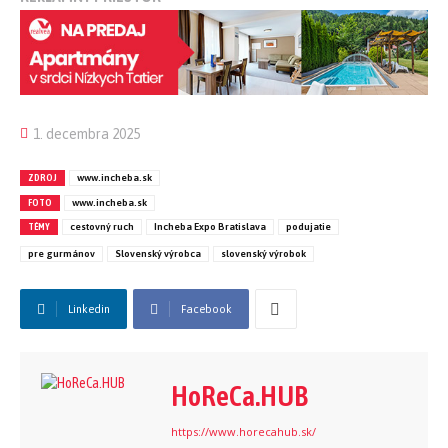
1. decembra 2025
ZDROJ
www.incheba.sk
FOTO
www.incheba.sk
TÉMY
cestovný ruch
Incheba Expo Bratislava
podujatie
pre gurmánov
Slovenský výrobca
slovenský výrobok
Linkedin
Facebook
HoReCa.HUB
https://www.horecahub.sk/