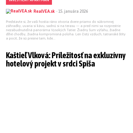
INVESTIČNÝ APARTMÁN
RealVEA.sk
-
15. januára 2026
Predstavte si, že vaši hostia ráno otvoria dvere priamo do súkromnej
záhradky, uvaria si kávu, sadnú si na terasu — a pred nimi sa rozprestrie
nezabudnuteľná panoráma Vysokých Tatier. Žiadny šum výťahu, žiadne
dlhé chodby, žiadna kompromisná poloha. Len čistý vzduch, tatranské štíty
a pocit, že sú presne tam, kde...
Kaštieľ Vlková: Príležitosť na exkluzívny
hotelový projekt v srdci Spiša