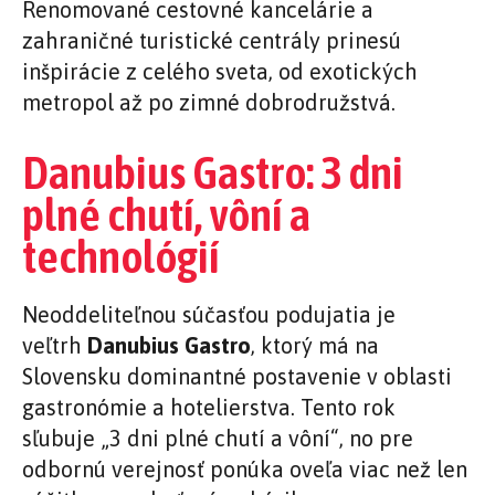
Renomované cestovné kancelárie a
zahraničné turistické centrály prinesú
inšpirácie z celého sveta, od exotických
metropol až po zimné dobrodružstvá.
Danubius Gastro: 3 dni
plné chutí, vôní a
technológií
Neoddeliteľnou súčasťou podujatia je
veľtrh
Danubius Gastro
, ktorý má na
Slovensku dominantné postavenie v oblasti
gastronómie a hotelierstva. Tento rok
sľubuje „3 dni plné chutí a vôní“, no pre
odbornú verejnosť ponúka oveľa viac než len