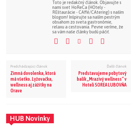
Toto je redakčný článok. Objavujte s
nami svet HoReCa (HOtely -
REštaurácie - CAffé/CAtering) s naším
blogom! Inšpirujte sa naším pestrým
obsahom zo sveta gastronómie,
relaxu a cestovania. Pevne veríme, že
sa vám naše články budú páčiť.
Predchádzajúci článok
Ďalší článok
Zimná dovolenka, ktorá
Predstavujeme pobytový
má všetko. Lyžovačka,
balík „Mrazivý wellness“ v
wellness aj zážitky na
Hoteli SOREA LUBOVŇA
Orave
HUB Novinky