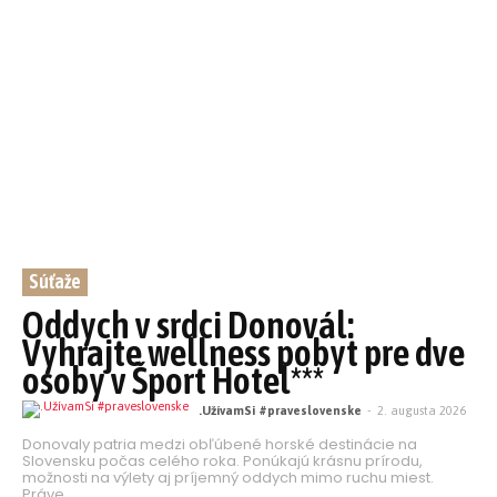
Súťaže
Oddych v srdci Donovál:
Vyhrajte wellness pobyt pre dve
osoby v Šport Hotel***
.UžívamSi #praveslovenske
-
2. augusta 2026
Donovaly patria medzi obľúbené horské destinácie na
Slovensku počas celého roka. Ponúkajú krásnu prírodu,
možnosti na výlety aj príjemný oddych mimo ruchu miest.
Práve...