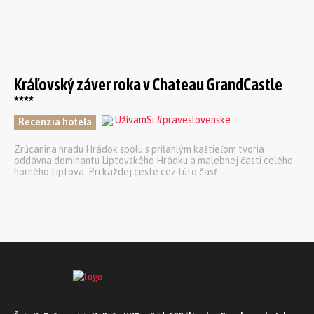
Kráľovský záver roka v Chateau GrandCastle
****
Recenzia hotela
Zrúcanina hradu Hrádok spolu s priľahlým kaštieľom tvoria
oddávna dominantu Liptovského Hrádku a malebnej časti celého
horného Liptova. Pri každej ceste cez túto časť...