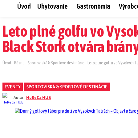
Úvod
Ubytovanie
Gastronómia
Výrobc
Leto plné golfu vo Vyso
Black Stork otvára brá
Úvod
Rôzne
Športoviská & Športové destinácie
Leto plné golfu vo Vysokých Ta
EVENTY
ŠPORTOVISKÁ & ŠPORTOVÉ DESTINÁCIE
Autor:
HoReCa.HUB