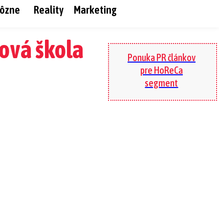
ôzne
Reality
Marketing
fová škola
Ponuka PR článkov
pre HoReCa
segment
App
Pinterest
X
Telegram