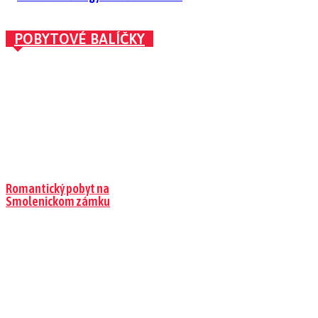
POBYTOVÉ BALÍČKY
Romantický pobyt na
Smolenickom zámku