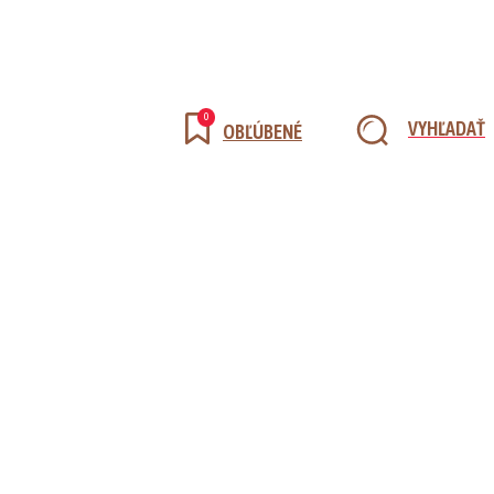
0
VYHĽADAŤ
OBĽÚBENÉ