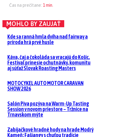
Čas na prečítane:
1
min.
MOHLO BY ZAUJAŤ
Kde sa ranná hmla dvíha nad fairway a
príroda hrá prvé husle
Káva, čaj a čokoláda sa vracajú do Košíc.
Festival prinesie ochutnávky, komunitu
aj súťaž Slovak Roasting Masters
MOTOCYKEL AUTO MOTOR CARAVAN
SHOW 2026
Salón Piva pozýva na Warm-Up Tasting
Session v novom priestore – Tržnice na
Trnavskom mýte
Zabíjačkové hradné hody na hrade Modrý
Kameň: Fašiangy s chuťou tradície