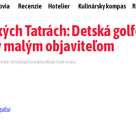
ovia
Recenzie
Hotelier
Kulinársky kompas
R
kých Tatrách: Detská gol
ny malým objaviteľom
trách: Detská golfová škola Black Stork otvára...
ZDIEĽAM
Linkedin
Facebook
Whats