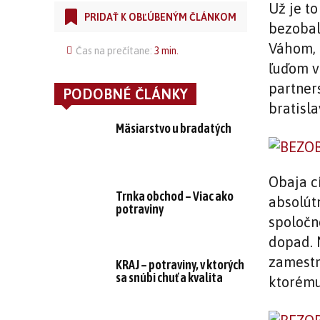
Už je to
PRIDAŤ K OBĽÚBENÝM ČLÁNKOM
bezobal
Váhom, 
Čas na prečítane:
3
min.
ľuďom v 
partner
PODOBNÉ ČLÁNKY
bratisl
Mäsiarstvo u bradatých
Obaja cí
Trnka obchod – Viac ako
absolút
potraviny
spoločn
dopad. 
zamestn
KRAJ – potraviny, v ktorých
sa snúbi chuť a kvalita
ktorému