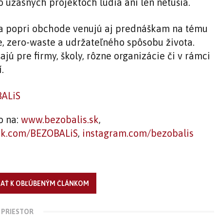
o úžasných projektoch ľudia ani len netušia.
a popri obchode venujú aj prednáškam na tému
e, zero-waste a udržateľného spôsobu života.
jú pre firmy, školy, rôzne organizácie či v rámci
.
o na:
www.bezobalis.sk
,
ok.com/BEZOBALiS
,
instagram.com/bezobalis
DAŤ K OBĽÚBENÝM ČLÁNKOM
 PRIESTOR