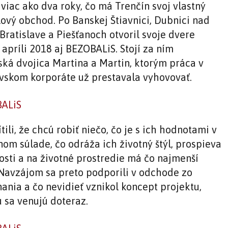
 viac ako dva roky, čo má Trenčín svoj vlastný
ový obchod. Po Banskej Štiavnici, Dubnici nad
Bratislave a Piešťanoch otvoril svoje dvere
apríli 2018 aj BEZOBALiS. Stojí za ním
ská dvojica Martina a Martin, ktorým práca v
avskom korporáte už prestavala vyhovovať.
tili, že chcú robiť niečo, čo je s ich hodnotami v
nom súlade, čo odráža ich životný štýl, prospieva
osti a na životné prostredie má čo najmenší
Navzájom sa preto podporili v odchode zo
ania a čo nevidieť vznikol koncept projektu,
 sa venujú doteraz.