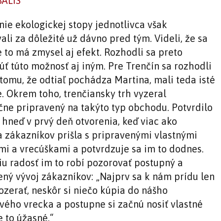
nie ekologickej stopy jednotlivca však
li za dôležité už dávno pred tým. Videli, že sa
e to má zmysel aj efekt. Rozhodli sa preto
úť túto možnosť aj iným. Pre Trenčín sa rozhodli
 tomu, že odtiaľ pochádza Martina, mali teda isté
. Okrem toho, trenčiansky trh vyzeral
čne pripravený na takýto typ obchodu. Potvrdilo
 hneď v prvý deň otvorenia, keď viac ako
a zákazníkov prišla s pripravenými vlastnými
i a vrecúškami a potvrdzuje sa im to dodnes.
iu radosť im to robí pozorovať postupný a
ený vývoj zákazníkov: „Najprv sa k nám prídu len
ozerať, neskôr si niečo kúpia do nášho
vého vrecka a postupne si začnú nosiť vlastné
e to úžasné.“