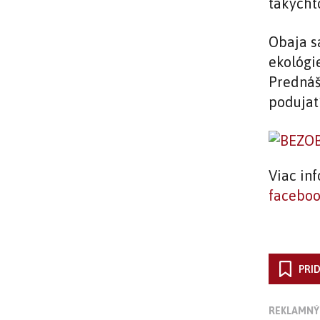
takýcht
Obaja s
ekológi
Prednáša
podujatí
Viac inf
facebo
PRI
REKLAMNÝ