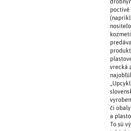
drobným
poctivé
(naprík
nositeľ
kozmeti
predáva
produkt
plastove
vrecká 
najobľú
„Upcykl
slovens
vyroben
či obal
a plast
To sú v