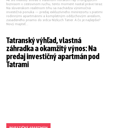
biznisom v cestovnom ruchu, tento moment nastal práve teraz.
Na slovenskom realitnom trhu sa nachádza výnimočná
investičná ponuka — predaj exkluzívneho minirezortu s piatimi
rodinnými apartmánmi a kompletným oddychovým areálom,
zasadeného priamo do srdca Nízkych Tatier. A čo je najlepšie?
Nový majiteľ...
Tatranský výhľad, vlastná
záhradka a okamžitý výnos: Na
predaj investičný apartmán pod
Tatrami
INVESTIČNÝ APARTMÁN