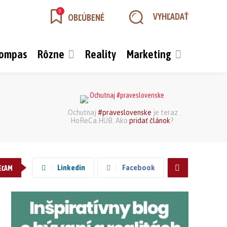
0
VYHĽADAŤ
OBĽÚBENÉ
kompas
Rôzne
Reality
Marketing
.Ochutnaj
#praveslovenske
je teraz
HoReCa.HUB. Ako
pridať článok
?
Linkedin
Facebook
EĽAM