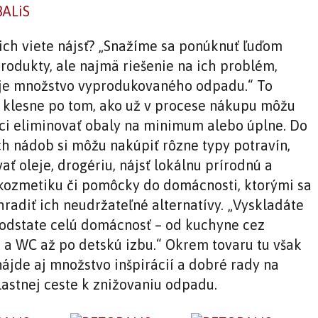
nich viete nájsť? „Snažíme sa ponúknuť ľuďom
produkty, ale najmä riešenie na ich problém,
je množstvo vyprodukovaného odpadu.“ To
 klesne po tom, ako už v procese nákupu môžu
ci eliminovať obaly na minimum alebo úplne. Do
ch nádob si môžu nakúpiť rôzne typy potravín,
ť oleje, drogériu, nájsť lokálnu prírodnú a
kozmetiku či pomôcky do domácnosti, ktorými sa
hradiť ich neudržateľné alternatívy. „Vyskladáte
 podstate celú domácnosť – od kuchyne cez
 a WC až po detskú izbu.“ Okrem tovaru tu však
nájde aj množstvo inšpirácií a dobré rady na
lastnej ceste k znižovaniu odpadu.