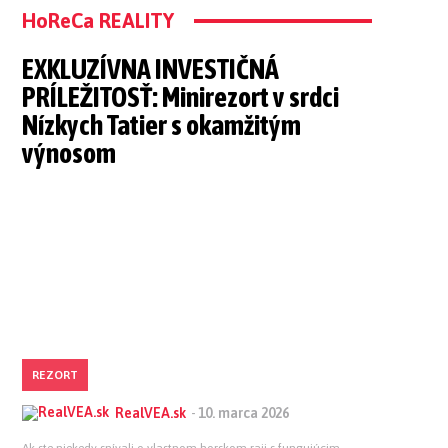
HoReCa REALITY
EXKLUZÍVNA INVESTIČNÁ
PRÍLEŽITOSŤ: Minirezort v srdci
Nízkych Tatier s okamžitým
výnosom
REZORT
RealVEA.sk
-
10. marca 2026
Ak ste niekedy snívali o vlastnom horskom raji s fungujúcim