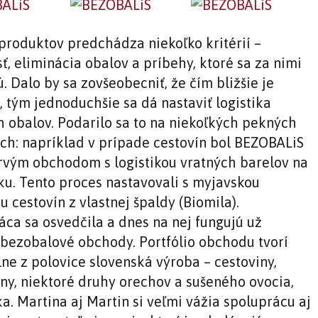
produktov predchádza niekoľko kritérií –
ť, eliminácia obalov a príbehy, ktoré sa za nimi
. Dalo by sa zovšeobecniť, že čím bližšie je
, tým jednoduchšie sa dá nastaviť logistika
h obalov. Podarilo sa to na niekoľkých pekných
ch: napríklad v prípade cestovín bol BEZOBALiS
rvým obchodom s logistikou vratných barelov na
ku. Tento proces nastavovali s myjavskou
 cestovín z vlastnej špaldy (Biomila).
áca sa osvedčila a dnes na nej fungujú už
 bezobalové obchody. Portfólio obchodu tvorí
ne z polovice slovenská výroba – cestoviny,
iny, niektoré druhy orechov a sušeného ovocia,
a. Martina aj Martin si veľmi vážia spoluprácu aj