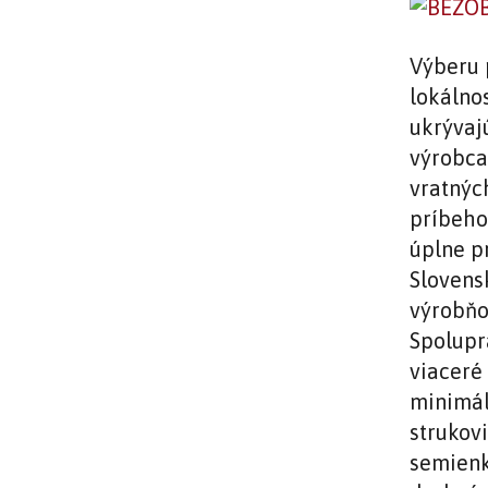
Výberu 
lokálnos
ukrývajú
výrobca
vratnýc
príbeho
úplne p
Slovens
výrobňou
Spolupr
viaceré
minimál
strukov
semienk