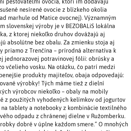
i pestovateľmi ovocia, ktorí im dodávajú
 sušené nesírené ovocie z blízkeho okolia
lad marhule od Matice ovocnej). Významným
om slovenskej výroby je v BEZOBALiS lokálna
ka, z ktorej niekoľko druhov dovážajú aj
jú absolútne bez obalu. Za zmienku stoja aj
y priamo z Trenčína – prírodná alternatíva k
j jednorazovej potravinovej fólii: obrúsky a
zo včelieho vosku. Na otázku, čo patrí medzi
benejšie produkty majiteľov, obaja odpovedajú:
ované výrobky! Tých máme tiež z dielní
kých výrobcov niekoľko – obaly na mobily
é z použitých vyhodených kelímkov od jogurtov
y na tablety a notebooky z kombinácie textilného
ového odpadu z chránenej dielne v Ružomberku.
ýrobky dobré v úplne každom smere.“ O mnohých