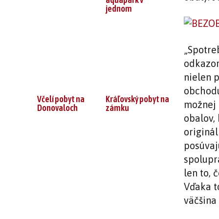
jednom
„Spotreb
odkazom
nielen p
obchodu
Včelí pobyt na
Kráľovský pobyt na
možnej 
Donovaloch
zámku
obalov, 
originál
posúvaj
spolupr
len to, 
Vďaka t
väčšina