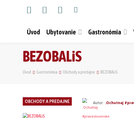
Úvod
Ubytovanie
Gastronómia
BEZOBALiS
Úvod
Gastronómia
Obchody a predajne
BEZOBALiS
OBCHODY A PREDAJNE
Autor:
.Ochutnaj #pra