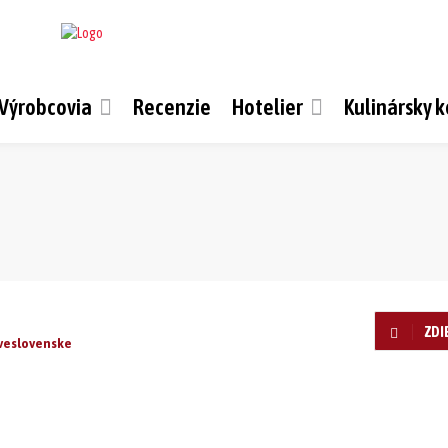
Výrobcovia
Recenzie
Hotelier
Kulinársky 
ZDI
veslovenske