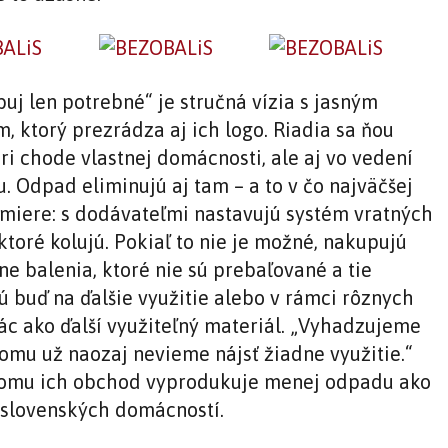
uj len potrebné“ je stručná vízia s jasným
, ktorý prezrádza aj ich logo. Riadia sa ňou
ri chode vlastnej domácnosti, ale aj vo vedení
. Odpad eliminujú aj tam – a to v čo najväčšej
miere: s dodávateľmi nastavujú systém vratných
ktoré kolujú. Pokiaľ to nie je možné, nakupujú
ne balenia, ktoré nie sú prebaľované a tie
ú buď na ďalšie využitie alebo v rámci rôznych
ác ako ďalší využiteľný materiál. „Vyhadzujeme
čomu už naozaj nevieme nájsť žiadne využitie.“
omu ich obchod vyprodukuje menej odpadu ako
 slovenských domácností.