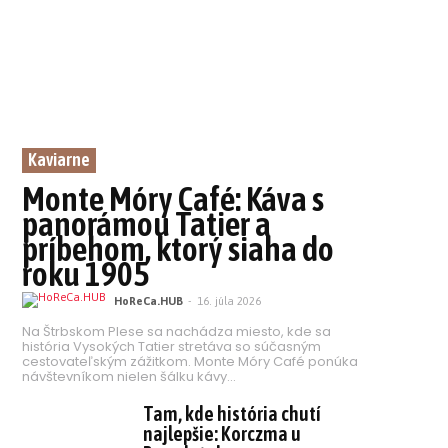
Kaviarne
Monte Móry Café: Káva s
panorámou Tatier a
príbehom, ktorý siaha do
roku 1905
HoReCa.HUB
-
16. júla 2026
Na Štrbskom Plese sa nachádza miesto, kde sa
história Vysokých Tatier stretáva so súčasným
cestovateľským zážitkom. Monte Móry Café ponúka
návštevníkom nielen šálku kávy...
Tam, kde história chutí
najlepšie: Korczma u