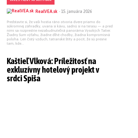
RealVEA.sk
-
15. januára 2026
Predstavte si, že vaši hostia ráno otvoria dvere priamo do
súkromnej záhradky, uvaria si kávu, sadnú si na terasu — a pred
nimi sa rozprestrie nezabudnuteľná panoráma Vysokých Tatier.
Žiadny šum výťahu, žiadne dlhé chodby, žiadna kompromisná
poloha. Len čistý vzduch, tatranské štíty a pocit, že sú presne
tam, kde...
Kaštieľ Vlková: Príležitosť na
exkluzívny hotelový projekt v
srdci Spiša