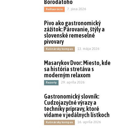
Borodatoho
7. júna 2026
Reštaurácie
Pivo ako gastronomický
zážitok: Párovanie, štýly a
slovenské remeselné
pivovary
13. mája 2026
Kulinársky kompas
Masarykov Dvor: Miesto, kde
sa história stretáva s
moderným relaxom
29. apríla 2026
Rezorty
Gastronomický slovník:
Cudzojazyčné výrazy a
techniky prípravy, ktoré
vídame v jedálnych lístkoch
16. apríla 2026
Kulinársky kompas