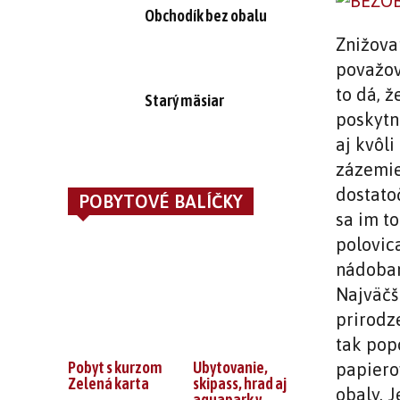
Obchodík bez obalu
Znižova
považova
to dá, ž
Starý mäsiar
poskytn
aj kvôli
zázemie
dostato
POBYTOVÉ BALÍČKY
sa im to
polovic
nádobam
Najväčš
prirodz
tak pop
Pobyt s kurzom
Ubytovanie,
papiero
Zelená karta
skipass, hrad aj
obaly. J
aquapark v