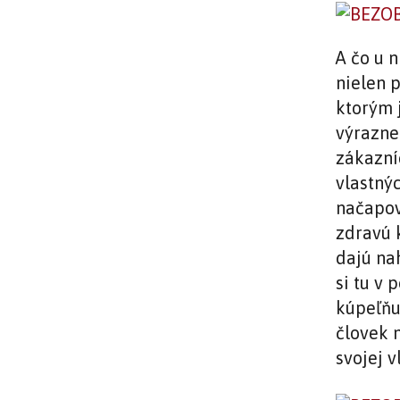
A čo u 
nielen 
ktorým 
výrazne
zákazní
vlastný
načapova
zdravú 
dajú na
si tu v
kúpeľňu
človek 
svojej v