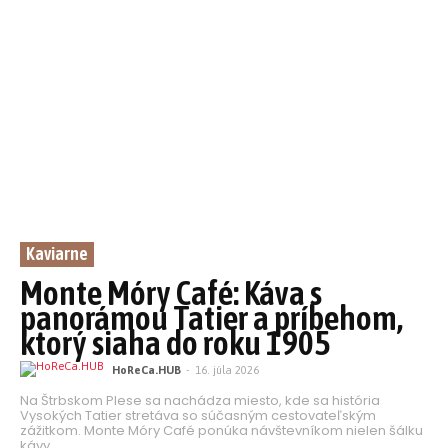
Kaviarne
Monte Móry Café: Káva s
panorámou Tatier a príbehom,
ktorý siaha do roku 1905
HoReCa.HUB
-
16. júla 2026
Na Štrbskom Plese sa nachádza miesto, kde sa história
Vysokých Tatier stretáva so súčasným cestovateľským
zážitkom. Monte Móry Café ponúka návštevníkom nielen šálku
kávy...