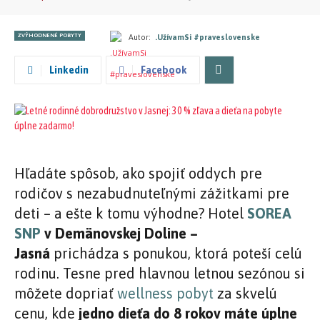
ZVÝHODNENÉ POBYTY
Autor:
.UžívamSi #praveslovenske
Linkedin
Facebook
Hľadáte spôsob, ako spojiť oddych pre
rodičov s nezabudnuteľnými zážitkami pre
deti – a ešte k tomu výhodne? Hotel
SOREA
SNP
v Demänovskej Doline –
Jasná
prichádza s ponukou, ktorá poteší celú
rodinu. Tesne pred hlavnou letnou sezónou si
môžete dopriať
wellness pobyt
za skvelú
cenu, kde
jedno dieťa do 8 rokov máte úplne