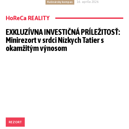
16. apríla 2026
Kulinársky kompas
HoReCa REALITY
EXKLUZÍVNA INVESTIČNÁ PRÍLEŽITOSŤ:
Minirezort v srdci Nízkych Tatier s
okamžitým výnosom
REZORT