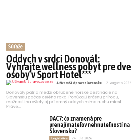
Súťaže
Oddych v srdci Donovál:
Vyhrajte wellness pobyt pre dve
osoby v Šport Hotel***
.UžívamSi #praveslovenske
-
2. augusta 2026
Donovaly patria medzi obľúbené horské destinácie na
Slovensku počas celého roka. Ponúkajú krásnu prírodu,
možnosti na výlety aj príjemný oddych mimo ruchu miest.
Práve...
DAC7: čo znamená pre
prenajímateľov nehnuteľností na
Slovensku?
24. júla 2026
Legislatíva