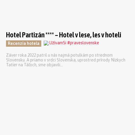
Hotel Partizán **** – Hotel v lese, les v hoteli
Recenzia hotela
Záver roka 2022 patril u nás najmä potulkám po strednom
Slovensku. A priamo v srdci Slovenska, uprostred prírody Nízkych
Tatier na Táľoch, sme objavili...