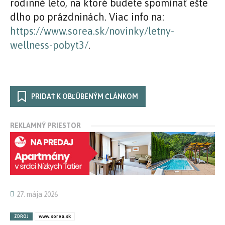
rodinné leto, na ktoré budete spomínať ešte
dlho po prázdninách. Viac info na:
https://www.sorea.sk/novinky/letny-
wellness-pobyt3/
.
PRIDAŤ K OBĽÚBENÝM ČLÁNKOM
REKLAMNÝ PRIESTOR
27. mája 2026
ZDROJ
www.sorea.sk