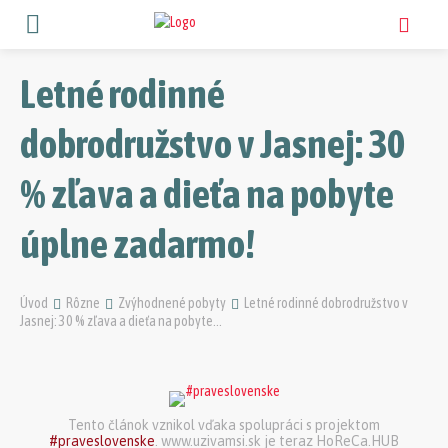
Letné rodinné
dobrodružstvo v Jasnej: 30
% zľava a dieťa na pobyte
úplne zadarmo!
Úvod
Rôzne
Zvýhodnené pobyty
Letné rodinné dobrodružstvo v
Jasnej: 30 % zľava a dieťa na pobyte...
Tento článok vznikol vďaka spolupráci s projektom
#praveslovenske
. www.uzivamsi.sk je teraz HoReCa.HUB