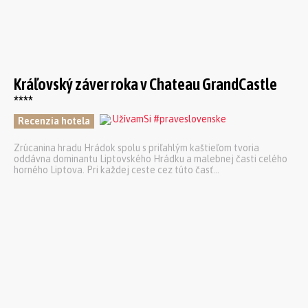
Kráľovský záver roka v Chateau GrandCastle
****
Recenzia hotela
Zrúcanina hradu Hrádok spolu s priľahlým kaštieľom tvoria
oddávna dominantu Liptovského Hrádku a malebnej časti celého
horného Liptova. Pri každej ceste cez túto časť...