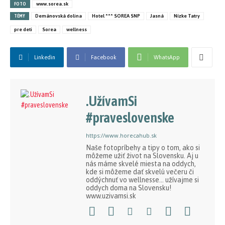
FOTO
www.sorea.sk
TÉMY
Demänovská dolina
Hotel *** SOREA SNP
Jasná
Nízke Tatry
pre deti
Sorea
wellness
Linkedin
Facebook
WhatsApp
.UžívamSi
#praveslovenske
https://www.horecahub.sk
Naše fotopríbehy a tipy o tom, ako si
môžeme užiť život na Slovensku. Aj u
nás máme skvelé miesta na oddych,
kde si môžeme dať skvelú večeru či
oddýchnuť vo wellnesse... užívajme si
oddych doma na Slovensku!
www.uzivamsi.sk