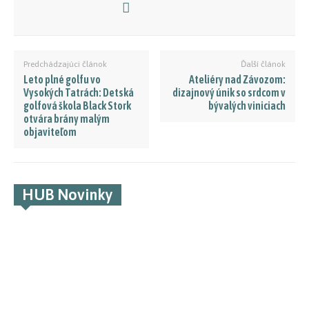
Predchádzajúci článok
Ďalší článok
Leto plné golfu vo
Ateliéry nad Závozom:
Vysokých Tatrách: Detská
dizajnový únik so srdcom v
golfová škola Black Stork
bývalých viniciach
otvára brány malým
objaviteľom
HUB Novinky