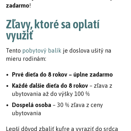
zadarmo
!
Zľavy, ktoré sa oplatí
využiť
Tento
pobytový balík
je doslova ušitý na
mieru rodinám:
Prvé dieťa do 8 rokov – úplne zadarmo
Každé ďalšie dieťa do 8 rokov
– zľava z
ubytovania až do výšky 100 %
Dospelá osoba
– 30 % zľava z ceny
ubytovania
Lepší dôvod zbaliť kufre a vyraziť do srdca