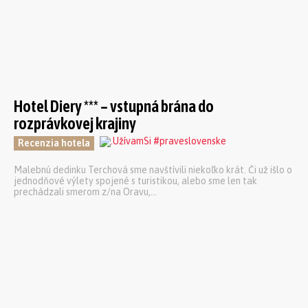
Hotel Diery *** – vstupná brána do
rozprávkovej krajiny
Recenzia hotela
Malebnú dedinku Terchová sme navštívili niekoľko krát. Či už išlo o
jednodňové výlety spojené s turistikou, alebo sme len tak
prechádzali smerom z/na Oravu,...