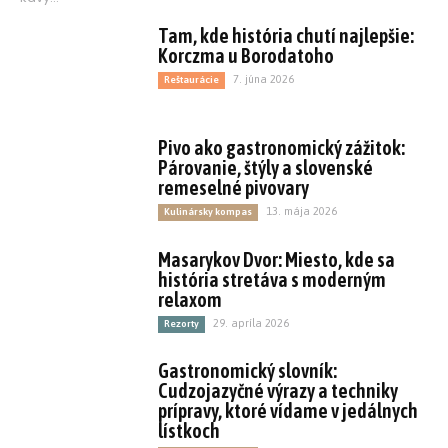
Tam, kde história chutí najlepšie:
Korczma u Borodatoho
7. júna 2026
Reštaurácie
Pivo ako gastronomický zážitok:
Párovanie, štýly a slovenské
remeselné pivovary
13. mája 2026
Kulinársky kompas
Masarykov Dvor: Miesto, kde sa
história stretáva s moderným
relaxom
29. apríla 2026
Rezorty
Gastronomický slovník:
Cudzojazyčné výrazy a techniky
prípravy, ktoré vídame v jedálnych
lístkoch