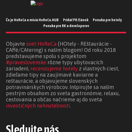
Čo je HoReCa a misia HoReCa.HUB
Pridať PR článok
Ponuka pre hotely
Ponuka pre RK a developerov
Objavte
svet HoReCa
(HOtely - REštaurácie -
CAffé/CAtering) s naším blogom! Od roku 2018
predstavujeme spolu s projektom
#praveslovenske
rôzne typy ubytovacích
zariadení,
recenzujeme hotely
z vlastných ciest,
zdieľame tipy na zaujímavé kaviarne a
reštaurácie, a objavujeme slovenských
potravinárskych výrobcov. Inšpirujte sa naším
pestrým obsahom zo sveta gastronómie, relaxu,
cestovania a občas načrieme aj do sveta
investičných nehnuteľností
.
Sledujte nás