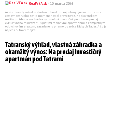
RealVEA.sk
-
10. marca 2026
Ak ste niekedy snívali o vlastnom horskom raji s fungujúcim biznisom v
cestovnom ruchu, tento moment nastal práve teraz. Na slovenskom
realitnom trhu sa nachádza výnimočná investičná ponuka — predaj
exkluzívneho minirezortu s piatimi rodinnými apartmánmi a kompletným
oddychovým areálom, zasadeného priamo do srdca Nízkych Tatier. A čo je
najlepšie? Nový majiteľ...
Tatranský výhľad, vlastná záhradka a
okamžitý výnos: Na predaj investičný
apartmán pod Tatrami