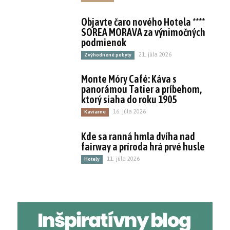
Objavte čaro nového Hotela ****
SOREA MORAVA za výnimočných
podmienok
21. júla 2026
Zvýhodnené pobyty
Monte Móry Café: Káva s
panorámou Tatier a príbehom,
ktorý siaha do roku 1905
16. júla 2026
Kaviarne
Kde sa ranná hmla dvíha nad
fairway a príroda hrá prvé husle
11. júla 2026
Hotely