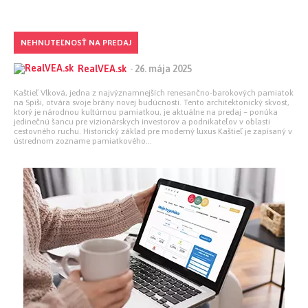
NEHNUTEĽNOSŤ NA PREDAJ
RealVEA.sk
-
26. mája 2025
Kaštieľ Vlková, jedna z najvýznamnejších renesančno-barokových pamiatok
na Spiši, otvára svoje brány novej budúcnosti. Tento architektonický skvost,
ktorý je národnou kultúrnou pamiatkou, je aktuálne na predaj – ponúka
jedinečnú šancu pre vizionárskych investorov a podnikateľov v oblasti
cestovného ruchu. Historický základ pre moderný luxus Kaštieľ je zapísaný v
ústrednom zozname pamiatkového...