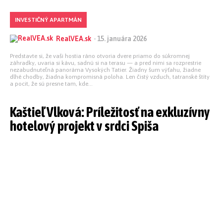
INVESTIČNÝ APARTMÁN
RealVEA.sk
-
15. januára 2026
Predstavte si, že vaši hostia ráno otvoria dvere priamo do súkromnej
záhradky, uvaria si kávu, sadnú si na terasu — a pred nimi sa rozprestrie
nezabudnuteľná panoráma Vysokých Tatier. Žiadny šum výťahu, žiadne
dlhé chodby, žiadna kompromisná poloha. Len čistý vzduch, tatranské štíty
a pocit, že sú presne tam, kde...
Kaštieľ Vlková: Príležitosť na exkluzívny
hotelový projekt v srdci Spiša