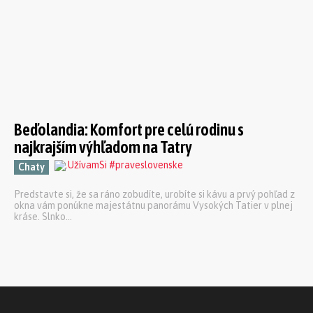
Beďolandia: Komfort pre celú rodinu s
najkrajším výhľadom na Tatry
Chaty
Predstavte si, že sa ráno zobudíte, urobíte si kávu a prvý pohľad z
okna vám ponúkne majestátnu panorámu Vysokých Tatier v plnej
kráse. Slnko...