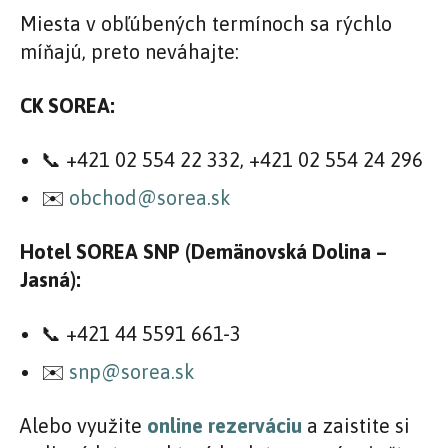
Miesta v obľúbených termínoch sa rýchlo
míňajú, preto neváhajte:
CK SOREA:
📞 +421 02 554 22 332, +421 02 554 24 296
✉️
obchod@sorea.sk
Hotel SOREA SNP (Demänovská Dolina –
Jasná):
📞 +421 44 5591 661-3
✉️
snp@sorea.sk
Alebo využite
online rezerváciu
a zaistite si