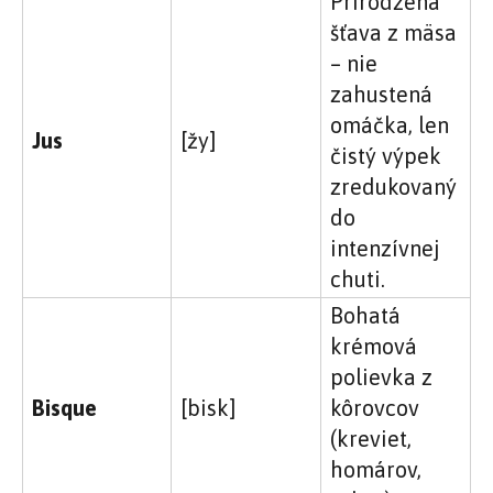
Prirodzená
šťava z mäsa
– nie
zahustená
omáčka, len
Jus
[žy]
čistý výpek
zredukovaný
do
intenzívnej
chuti.
Bohatá
krémová
polievka z
Bisque
[bisk]
kôrovcov
(kreviet,
homárov,