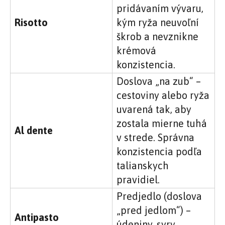
pridávaním vývaru,
Risotto
kým ryža neuvoľní
škrob a nevznikne
krémová
konzistencia.
Doslova „na zub“ –
cestoviny alebo ryža
uvarená tak, aby
zostala mierne tuhá
Al dente
v strede. Správna
konzistencia podľa
talianskych
pravidiel.
Predjedlo (doslova
„pred jedlom“) –
Antipasto
údeniny, syry,