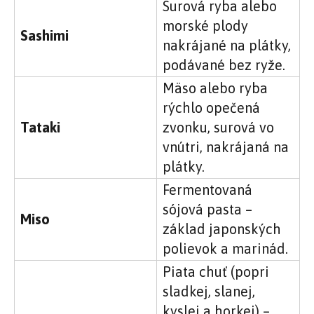
Surová ryba alebo
morské plody
Sashimi
nakrájané na plátky,
podávané bez ryže.
Mäso alebo ryba
rýchlo opečená
Tataki
zvonku, surová vo
vnútri, nakrájaná na
plátky.
Fermentovaná
sójová pasta –
Miso
základ japonských
polievok a marinád.
Piata chuť (popri
sladkej, slanej,
kyslej a horkej) –