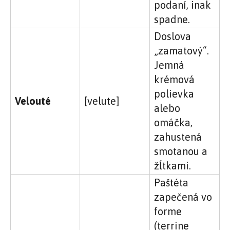
podaní, inak
spadne.
Doslova
„zamatový“.
Jemná
krémová
polievka
Velouté
[velute]
alebo
omáčka,
zahustená
smotanou a
žĺtkami.
Paštéta
zapečená vo
forme
(terrine