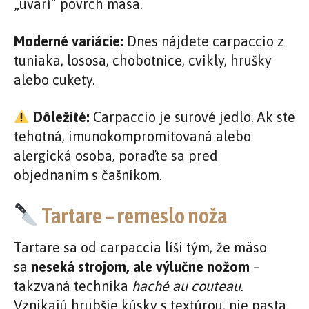
„uvarí“ povrch mäsa.
Moderné variácie:
Dnes nájdete carpaccio z
tuniaka, lososa, chobotnice, cvikly, hrušky
alebo cukety.
Dôležité:
Carpaccio je surové jedlo. Ak ste
tehotná, imunokompromitovaná alebo
alergická osoba, poraďte sa pred
objednaním s čašníkom.
Tartare – remeslo noža
Tartare sa od carpaccia líši tým, že mäso
sa
neseká strojom, ale výlučne nožom
–
takzvaná technika
haché au couteau
.
Vznikajú hrubšie kúsky s textúrou, nie pasta.