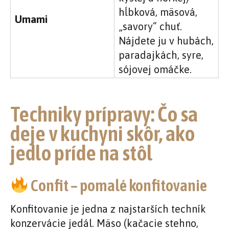
hĺbková, mäsová,
Umami
„savory“ chuť.
Nájdete ju v hubách,
paradajkách, syre,
sójovej omáčke.
Techniky prípravy: Čo sa
deje v kuchyni skôr, ako
jedlo príde na stôl
Confit – pomalé konfitovanie
Konfitovanie je jedna z najstarších techník
konzervácie jedál. Mäso (kačacie stehno,