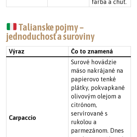
farba a chuť.
Talianske pojmy –
jednoduchosť a suroviny
Výraz
Čo to znamená
Surové hovädzie
mäso nakrájané na
papierovo tenké
plátky, pokvapkané
olivovým olejom a
citrónom,
servírované s
Carpaccio
rukolou a
parmezánom. Dnes