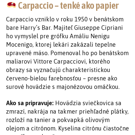
Carpaccio – tenké ako papier
Carpaccio vzniklo v roku 1950 v benátskom
bare Harry’s Bar. Majiteľ Giuseppe Cipriani
ho vymyslel pre grófku Amáliu Nenigu
Mocenigo, ktorej lekári zakázali tepelne
upravené mäso. Pomenoval ho po benátskom
maliarovi Vittore Carpacciovi, ktorého
obrazy sa vyznačujú charakteristickou
červeno-bielou farebnosťou – presne ako
surové hovädzie s majonézovou omáčkou.
Ako sa pripravuje:
Hovädzia sviečkovica sa
zmrazí, nakrája na takmer priehľadné plátky,
rozloží na tanier a pokvapká olivovým
olejom a citrónom. Kyselina citrónu čiastočne