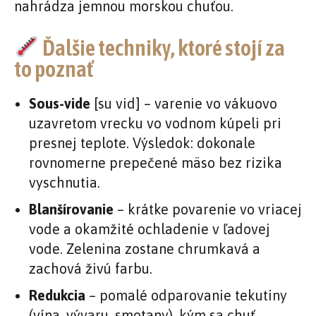
nahrádza jemnou morskou chuťou.
Ďalšie techniky, ktoré stojí za
to poznať
Sous-vide
[su vid] – varenie vo vákuovo
uzavretom vrecku vo vodnom kúpeli pri
presnej teplote. Výsledok: dokonale
rovnomerne prepečené mäso bez rizika
vyschnutia.
Blanšírovanie
– krátke povarenie vo vriacej
vode a okamžité ochladenie v ľadovej
vode. Zelenina zostane chrumkavá a
zachová živú farbu.
Redukcia
– pomalé odparovanie tekutiny
(vína, vývaru, smotany), kým sa chuť