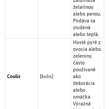
zatuhnutá
želatínou
alebo penou.
Podáva sa
studená
alebo teplá.
Husté pyré z
ovocia alebo
zeleniny,
často
používané
Coulis
[kulis]
ako
dekorácia
alebo
omáčka.
Výrazná