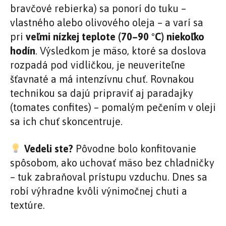
bravčové rebierka) sa ponorí do tuku –
vlastného alebo olivového oleja – a varí sa
pri
veľmi nízkej teplote (70–90 °C) niekoľko
hodín
. Výsledkom je mäso, ktoré sa doslova
rozpadá pod vidličkou, je neuveriteľne
šťavnaté a má intenzívnu chuť. Rovnakou
technikou sa dajú pripraviť aj paradajky
(tomates confites) – pomalým pečením v oleji
sa ich chuť skoncentruje.
Vedeli ste?
Pôvodne bolo konfitovanie
spôsobom, ako uchovať mäso bez chladničky
– tuk zabraňoval prístupu vzduchu. Dnes sa
robí výhradne kvôli výnimočnej chuti a
textúre.