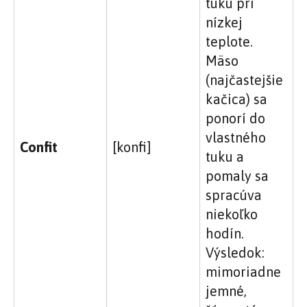
tuku pri
nízkej
teplote.
Mäso
(najčastejšie
kačica) sa
ponorí do
vlastného
Confit
[konfi]
tuku a
pomaly sa
spracúva
niekoľko
hodín.
Výsledok:
mimoriadne
jemné,