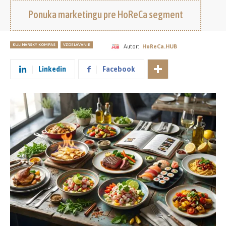
Ponuka marketingu pre HoReCa segment
KULINÁRSKY KOMPAS
VZDELÁVANIE
Autor:
HoReCa.HUB
Linkedin
Facebook