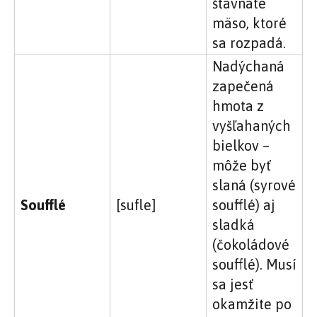
šťavnaté
mäso, ktoré
sa rozpadá.
Nadýchaná
zapečená
hmota z
vyšľahaných
bielkov –
môže byť
slaná (syrové
Soufflé
[sufle]
soufflé) aj
sladká
(čokoládové
soufflé). Musí
sa jesť
okamžite po