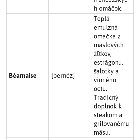
h omáčok.
Teplá
emulzná
omáčka z
maslových
žľtkov,
estrágonu,
šalotky a
Béarnaise
[bernéz]
vinného
octu.
Tradičný
doplnok k
steakom a
grilovanému
mäsu.