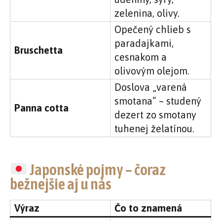
zelenina, olivy.
Opečený chlieb s
paradajkami,
Bruschetta
cesnakom a
olivovým olejom.
Doslova „varená
smotana“ – studený
Panna cotta
dezert zo smotany
tuhenej želatínou.
Japonské pojmy – čoraz
bežnejšie aj u nás
Výraz
Čo to znamená