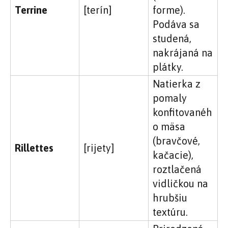
Terrine
[terín]
forme).
Podáva sa
studená,
nakrájaná na
plátky.
Natierka z
pomaly
konfitovanéh
o mäsa
(bravčové,
Rillettes
[rijety]
kačacie),
roztlačená
vidličkou na
hrubšiu
textúru.