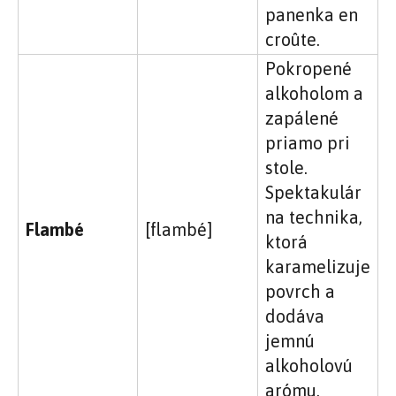
panenka en
croûte.
Pokropené
alkoholom a
zapálené
priamo pri
stole.
Spektakulár
na technika,
Flambé
[flambé]
ktorá
karamelizuje
povrch a
dodáva
jemnú
alkoholovú
arómu.