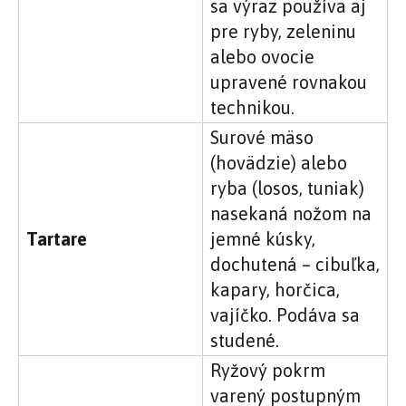
sa výraz používa aj
pre ryby, zeleninu
alebo ovocie
upravené rovnakou
technikou.
Surové mäso
(hovädzie) alebo
ryba (losos, tuniak)
nasekaná nožom na
Tartare
jemné kúsky,
dochutená – cibuľka,
kapary, horčica,
vajíčko. Podáva sa
studené.
Ryžový pokrm
varený postupným