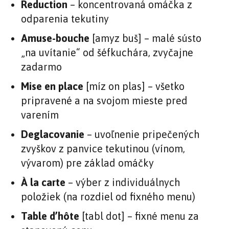
Reduction
– koncentrovaná omáčka z
odparenia tekutiny
Amuse-bouche
[amyz buš] – malé sústo
„na uvítanie“ od šéfkuchára, zvyčajne
zadarmo
Mise en place
[míz on plas] – všetko
pripravené a na svojom mieste pred
varením
Deglacovanie
– uvoľnenie pripečených
zvyškov z panvice tekutinou (vínom,
vývarom) pre základ omáčky
À la carte
– výber z individuálnych
položiek (na rozdiel od fixného menu)
Table d’hôte
[tabl dot] – fixné menu za