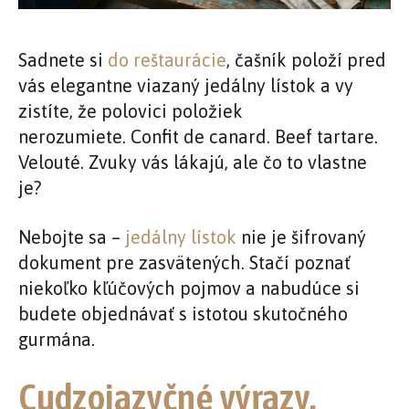
Sadnete si
do reštaurácie
, čašník položí pred
vás elegantne viazaný jedálny lístok a vy
zistíte, že polovici položiek
nerozumiete. Confit de canard. Beef tartare.
Velouté. Zvuky vás lákajú, ale čo to vlastne
je?
Nebojte sa –
jedálny lístok
nie je šifrovaný
dokument pre zasvätených. Stačí poznať
niekoľko kľúčových pojmov a nabudúce si
budete objednávať s istotou skutočného
gurmána.
Cudzojazyčné výrazy,