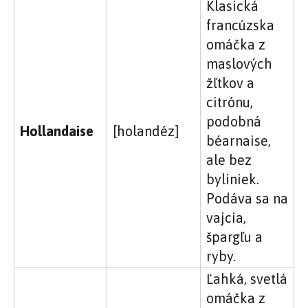
Klasická
francúzska
omáčka z
maslových
žľtkov a
citrónu,
podobná
Hollandaise
[holandéz]
béarnaise,
ale bez
byliniek.
Podáva sa na
vajcia,
špargľu a
ryby.
Ľahká, svetlá
omáčka z