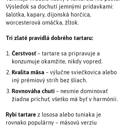
Výsledok sa dochutí jemnými prídavkami:
šalotka, kapary, dijonská horčica,
worcesterová omáčka, žĺtok.
Tri zlaté pravidlá dobrého tartaru:
Čerstvosť
– tartare sa pripravuje a
konzumuje okamžite, nikdy vopred.
Kvalita mäsa
– výlučne sviečkovica alebo
iný prémiový strih bez šliach.
Rovnováha chutí
– nesmie dominovať
žiadna príchuť, všetko má byť v harmónii.
Rybí tartare
z lososa alebo tuniaka je
rovnako populárny – mäsovú verziu