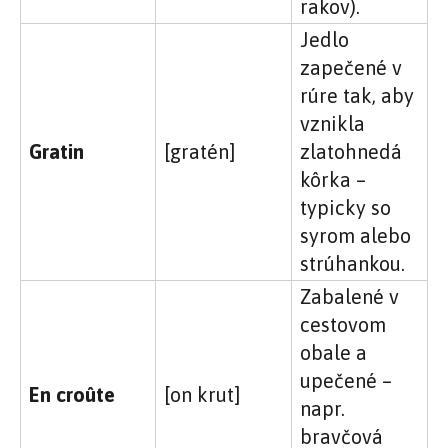
rakov).
Jedlo
zapečené v
rúre tak, aby
vznikla
Gratin
[gratén]
zlatohnedá
kôrka –
typicky so
syrom alebo
strúhankou.
Zabalené v
cestovom
obale a
upečené –
En croûte
[on krut]
napr.
bravčová