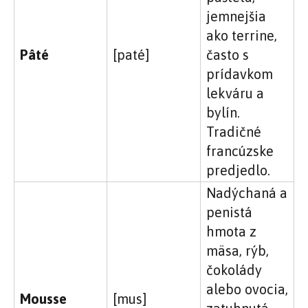
jemnejšia
ako terrine,
Pâté
[paté]
často s
prídavkom
lekváru a
bylín.
Tradičné
francúzske
predjedlo.
Nadýchaná a
penistá
hmota z
mäsa, rýb,
čokolády
alebo ovocia,
Mousse
[mus]