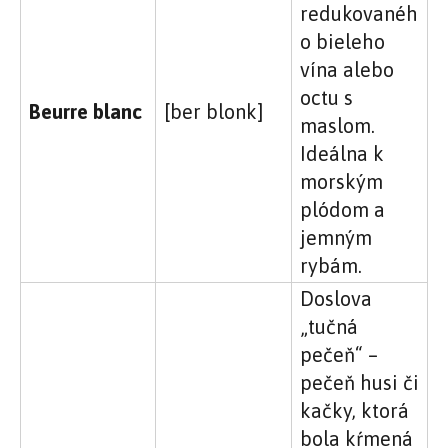
redukovanéh
o bieleho
vína alebo
octu s
Beurre blanc
[ber blonk]
maslom.
Ideálna k
morským
plódom a
jemným
rybám.
Doslova
„tučná
pečeň“ –
pečeň husi či
kačky, ktorá
bola kŕmená