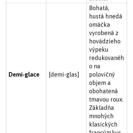
Bohatá,
hustá hnedá
omáčka
vyrobená z
hovädzieho
výpeku
redukovanéh
o na
Demi-glace
[demi-glas]
polovičný
objem a
obohatená
tmavou roux.
Základňa
mnohých
klasických
francúzskyc