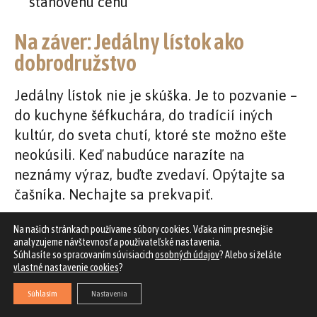
stanovenú cenu
Na záver: Jedálny lístok ako
dobrodružstvo
Jedálny lístok nie je skúška. Je to pozvanie –
do kuchyne šéfkuchára, do tradícií iných
kultúr, do sveta chutí, ktoré ste možno ešte
neokúsili. Keď nabudúce narazíte na
neznámy výraz, buďte zvedaví. Opýtajte sa
čašníka. Nechajte sa prekvapiť.
Na našich stránkach používame súbory cookies. Vďaka nim presnejšie
A ak vás zaujíma, čo znamenajú čísla v
analyzujeme návštevnosť a používateľské nastavenia.
zátvorkách pri každom jedle – tomu sa
Súhlasíte so spracovaním súvisiacich
osobných údajov
? Alebo si želáte
vlastné nastavenie cookies
?
venujeme v samostatnom článku o
alergénoch.
Súhlasím
Nastavenia