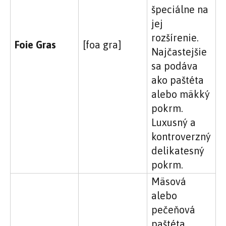
špeciálne na
jej
rozšírenie.
Foie Gras
[foa gra]
Najčastejšie
sa podáva
ako paštéta
alebo mäkký
pokrm.
Luxusný a
kontroverzný
delikatesný
pokrm.
Mäsová
alebo
pečeňová
paštéta,