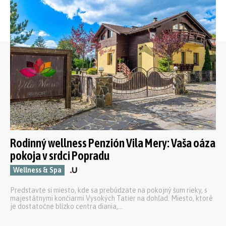
Rodinný wellness Penzión Vila Mery: Vaša oáza
pokoja v srdci Popradu
Wellness & Spa
Predstavte si miesto, kde sa prebúdzate na pokojný šum rieky, s
majestátnymi končiarmi Vysokých Tatier na dohľad. Miesto, ktoré
je dostatočne blízko centra diania,...