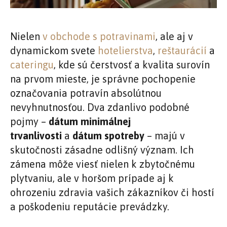
Nielen
v obchode s potravinami
, ale aj v
dynamickom svete
hotelierstva
,
reštaurácií
a
cateringu
, kde sú čerstvosť a kvalita surovín
na prvom mieste, je správne pochopenie
označovania potravín absolútnou
nevyhnutnosťou. Dva zdanlivo podobné
pojmy –
dátum minimálnej
trvanlivosti
a
dátum spotreby
– majú v
skutočnosti zásadne odlišný význam. Ich
zámena môže viesť nielen k zbytočnému
plytvaniu, ale v horšom prípade aj k
ohrozeniu zdravia vašich zákazníkov či hostí
a poškodeniu reputácie prevádzky.