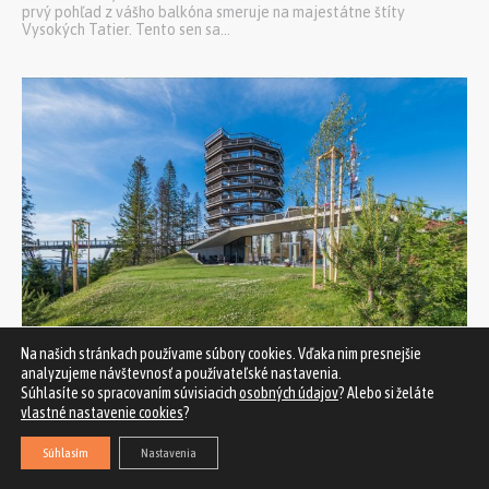
prvý pohľad z vášho balkóna smeruje na majestátne štíty
Vysokých Tatier. Tento sen sa...
Na našich stránkach používame súbory cookies. Vďaka nim presnejšie
analyzujeme návštevnosť a používateľské nastavenia.
Súhlasíte so spracovaním súvisiacich
osobných údajov
? Alebo si želáte
Dizajnové apartmány PANORAMA – Luxus a
vlastné nastavenie cookies
?
intimita v tesnom objatí prírody
Súhlasím
Nastavenia
Recenzia hotela