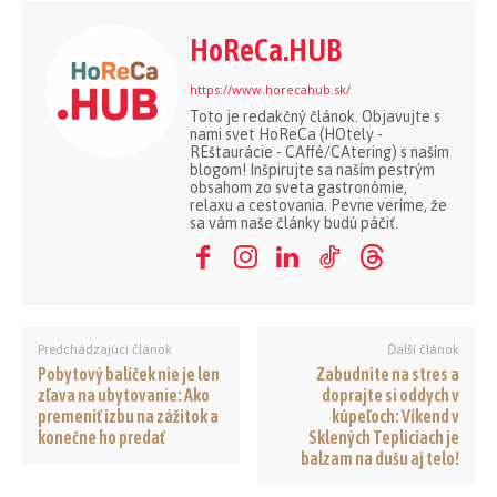
HoReCa.HUB
https://www.horecahub.sk/
Toto je redakčný článok. Objavujte s
nami svet HoReCa (HOtely -
REštaurácie - CAffé/CAtering) s naším
blogom! Inšpirujte sa naším pestrým
obsahom zo sveta gastronómie,
relaxu a cestovania. Pevne veríme, že
sa vám naše články budú páčiť.
Predchádzajúci článok
Ďalší článok
Pobytový balíček nie je len
Zabudnite na stres a
zľava na ubytovanie: Ako
doprajte si oddych v
premeniť izbu na zážitok a
kúpeľoch: Víkend v
konečne ho predať
Sklených Tepliciach je
balzam na dušu aj telo!