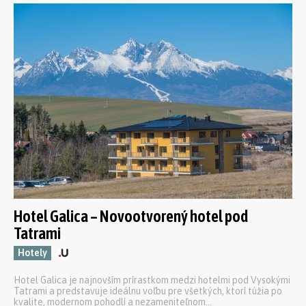
Hotel Galica – Novootvorený hotel pod
Tatrami
Hotely
Hotel Galica je najnovším prírastkom medzi hotelmi pod Vysokými
Tatrami a predstavuje ideálnu voľbu pre všetkých, ktorí túžia po
kvalite, modernom pohodlí a nezameniteľnom...