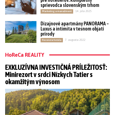
sprievodca slovenským trhom
14. júla 2025
Marketing a manažment
Dizajnové apartmány PANORAMA –
Luxus a intimita v tesnom objatí
prírody
7. augusta 2022
Recenzia hotela
HoReCa REALITY
EXKLUZÍVNA INVESTIČNÁ PRÍLEŽITOSŤ:
Minirezort v srdci Nízkych Tatier s
okamžitým výnosom