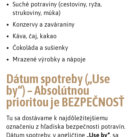
Suché potraviny (cestoviny, ryža,
strukoviny, múka)
Konzervy a zaváraniny
Káva, čaj, kakao
Čokoláda a sušienky
Mrazené výrobky a nápoje
Dátum spotreby („Use
by“) – Absolútnou
prioritou je BEZPEČNOSŤ
Tu sa dostávame k najdôležitejšiemu
označeniu z hľadiska bezpečnosti potravín.
Dátum spotreby, v angličtine
„Use by“
, sa