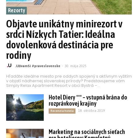
Rezorty
Objavte unikátny minirezort v
srdci Nízkych Tatier: Ideálna
dovolenková destinácia pre
rodiny
.UžívamSi #praveslovenske
-
30. mája 2025
Hľadáte ideálne miesto pre oddych spojený s aktívnym vyžitím
v objatí nádhernej slovenskej prírody? Predstavujeme vám
Simply Relax Apartment Resort v obci Bystrá –...
Hotel Diery *** – vstupná brána do
rozprávkovej krajiny
18. októbra 2019
Recenzia hotela
Marketing na sociálnych sieťach
pre hotelierov: Kompletný