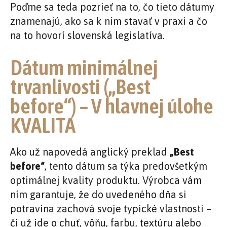
Poďme sa teda pozrieť na to, čo tieto dátumy
znamenajú, ako sa k nim stavať v praxi a čo
na to hovorí slovenská legislatíva.
Dátum minimálnej
trvanlivosti („Best
before“) – V hlavnej úlohe
KVALITA
Ako už napovedá anglický preklad
„Best
before“
, tento dátum sa týka predovšetkým
optimálnej kvality produktu. Výrobca vám
ním garantuje, že do uvedeného dňa si
potravina zachová svoje typické vlastnosti –
či už ide o chuť, vôňu, farbu, textúru alebo