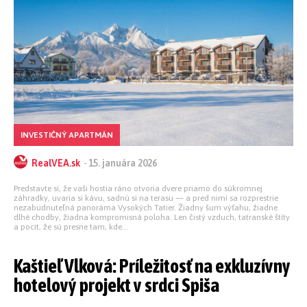
INVESTIČNÝ APARTMÁN
RealVEA.sk
-
15. januára 2026
Predstavte si, že vaši hostia ráno otvoria dvere priamo do súkromnej
záhradky, uvaria si kávu, sadnú si na terasu — a pred nimi sa rozprestrie
nezabudnuteľná panoráma Vysokých Tatier. Žiadny šum výťahu, žiadne
dlhé chodby, žiadna kompromisná poloha. Len čistý vzduch, tatranské štíty
a pocit, že sú presne tam, kde...
Kaštieľ Vlková: Príležitosť na exkluzívny
hotelový projekt v srdci Spiša