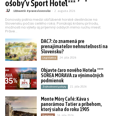
osoby v Šport Hotel***
.UžívamSi #praveslovenske
-
2. augusta 2026
Donovaly patria medzi obľúbené horské destinácie na
Slovensku počas celého roka. Ponúkajú krásnu prírodu,
možnosti na výlety aj príjemný oddych mimo ruchu miest.
Práve...
DAC7: čo znamená pre
prenajímateľov nehnuteľností na
Slovensku?
24. júla 2026
Legislatíva
Objavte čaro nového Hotela ****
SOREA MORAVA za výnimočných
podmienok
21. júla 2026
Zvýhodnené pobyty
Monte Móry Café: Káva s
panorámou Tatier a príbehom,
ktorý siaha do roku 1905
16. júla 2026
Kaviarne