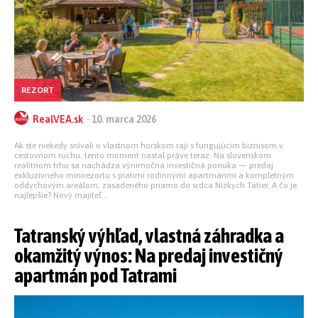
REZORT
RealVEA.sk
-
10. marca 2026
Ak ste niekedy snívali o vlastnom horskom raji s fungujúcim biznisom v
cestovnom ruchu, tento moment nastal práve teraz. Na slovenskom
realitnom trhu sa nachádza výnimočná investičná ponuka — predaj
exkluzívneho minirezortu s piatimi rodinnými apartmánmi a kompletným
oddychovým areálom, zasadeného priamo do srdca Nízkych Tatier. A čo je
najlepšie? Nový majiteľ...
Tatranský výhľad, vlastná záhradka a
okamžitý výnos: Na predaj investičný
apartmán pod Tatrami