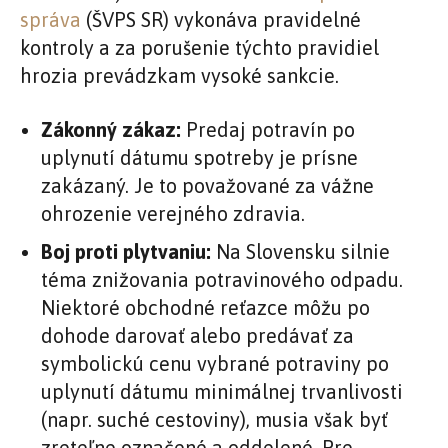
správa
(ŠVPS SR) vykonáva pravidelné
kontroly a za porušenie týchto pravidiel
hrozia prevádzkam vysoké sankcie.
Zákonný zákaz:
Predaj potravín po
uplynutí dátumu spotreby je prísne
zakázaný. Je to považované za vážne
ohrozenie verejného zdravia.
Boj proti plytvaniu:
Na Slovensku silnie
téma znižovania potravinového odpadu.
Niektoré obchodné reťazce môžu po
dohode darovať alebo predávať za
symbolickú cenu vybrané potraviny po
uplynutí dátumu minimálnej trvanlivosti
(napr. suché cestoviny), musia však byť
zreteľne označené a oddelené. Pre