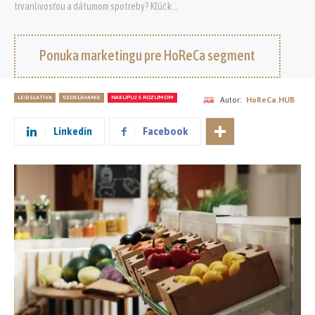
trvanlivosťou a dátumom spotreby? Kľúč k...
Ponuka marketingu pre HoReCa segment
LEGISLATÍVA
VZDELÁVANIE
NAKUPUJ S ROZUMOM
Autor:
HoReCa.HUB
Linkedin
Facebook