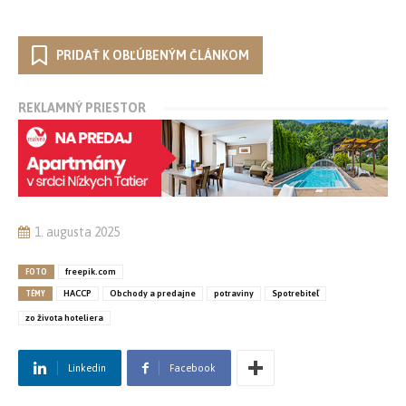
PRIDAŤ K OBĽÚBENÝM ČLÁNKOM
REKLAMNÝ PRIESTOR
1. augusta 2025
FOTO
freepik.com
TÉMY
HACCP
Obchody a predajne
potraviny
Spotrebiteľ
zo života hoteliera
Linkedin
Facebook