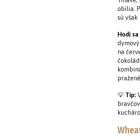
obilia. 
sú však
Hodí sa 
dymovým
na červ
čokolád
kombin
pražené
💡
Tip:
V
bravčov
kucháro
Wheat