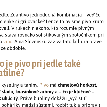
jedlo. Zdanlivo jednoduchá kombinácia – veď čo
ečienke či grilovačke? Lenže to by sme pivo kruto
vali. V rukách niekoho, kto rozumie pivným
 sa stáva rovnako sofistikovaným spoločníkom pri
ko
víno
. A na Slovensku zažíva táto kultúra práve
úce obdobie.
o je pivo pri jedle také
atilné?
 kyseliny a taníny.
Pivo
má
chmeľovú horkosť,
 sladu, kvasinkové arómy a – čo je kľúčové –
k uhličitý
. Práve bubliny dokážu „vyčistiť“
 poháriky medzi sústami, rozbiť tuk a pripraviť