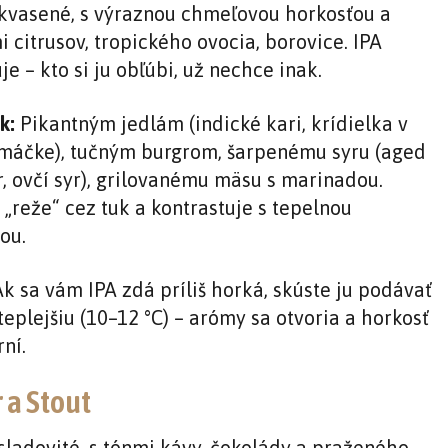
kvasené, s výraznou chmeľovou horkosťou a
 citrusov, tropického ovocia, borovice. IPA
je – kto si ju obľúbi, už nechce inak.
k:
Pikantným jedlám (indické kari, krídielka v
omáčke), tučným burgrom, šarpenému syru (aged
, ovčí syr), grilovanému mäsu s marinadou.
 „reže“ cez tuk a kontrastuje s tepelnou
ou.
k sa vám IPA zdá príliš horká, skúste ju podávať
eplejšiu (10–12 °C) – arómy sa otvoria a horkosť
ní.
 a Stout
sladovité, s tónmi kávy, čokolády a praženého