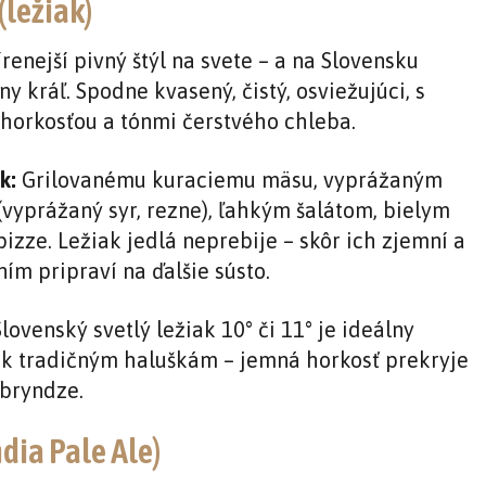
(ležiak)
renejší pivný štýl na svete – a na Slovensku
y kráľ. Spodne kvasený, čistý, osviežujúci, s
horkosťou a tónmi čerstvého chleba.
k:
Grilovanému kuraciemu mäsu, vyprážaným
(vyprážaný syr, rezne), ľahkým šalátom, bielym
izze. Ležiak jedlá neprebije – skôr ich zjemní a
ím pripraví na ďalšie sústo.
lovenský svetlý ležiak 10° či 11° je ideálny
 k tradičným haluškám – jemná horkosť prekryje
 bryndze.
ndia Pale Ale)