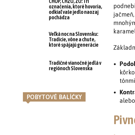
CHOP, CHZO, ZO: Tri
podnebi
označenia, ktoré hovoria,
odkiaľ vaše jedlo naozaj
jačmeň,
pochádza
mnohými
karamel
Veľká noc na Slovensku:
Tradície, vône a chute,
ktoré spájajú generácie
Základn
Tradičné vianočné jedlá v
Podo
regiónoch Slovenska
kôrko
tónmi
Kontr
POBYTOVÉ BALÍČKY
alebo
Pivn