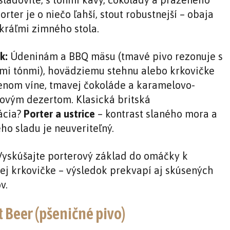
Porter je o niečo ľahší, stout robustnejší – obaja
 kráľmi zimného stola.
k:
Údeninám a BBQ mäsu (tmavé pivo rezonuje s
i tónmi), hovädziemu stehnu alebo krkovičke
enom víne, tmavej čokoláde a karamelovo-
ovým dezertom. Klasická britská
ácia?
Porter a ustrice
– kontrast slaného mora a
ho sladu je neuveriteľný.
yskúšajte porterový základ do omáčky k
ej krkovičke – výsledok prekvapí aj skúsených
v.
 Beer (pšeničné pivo)