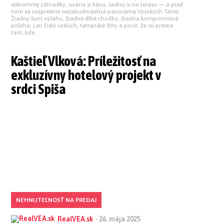
súkromnej záhradky, uvaria si kávu, sadnú si na terasu — a pred
nimi sa rozprestrie nezabudnuteľná panoráma Vysokých Tatier.
Žiadny šum výťahu, žiadne dlhé chodby, žiadna kompromisná
poloha. Len čistý vzduch, tatranské štíty a pocit, že sú presne
tam, kde...
Kaštieľ Vlková: Príležitosť na
exkluzívny hotelový projekt v
srdci Spiša
NEHNUTEĽNOSŤ NA PREDAJ
RealVEA.sk
-
26. mája 2025