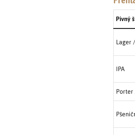
Pivný š
Lager 
IPA
Porter 
Pšenič