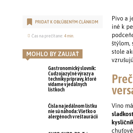
Pivo a 
PRIDAŤ K OBĽÚBENÝM ČLÁNKOM
iné k p
podceňo
Čas na prečítane:
4
min.
štýlom,
stole a
MOHLO BY ZAUJAŤ
vzrušuj
Gastronomický slovník:
Cudzojazyčné výrazy a
Preč
techniky prípravy, ktoré
vídame v jedálnych
vers
lístkoch
Víno má
Čísla na jedálnom lístku
nie sú náhoda: Všetko o
sladkosť
alergénoch v reštaurácii
kysliční
chuťové