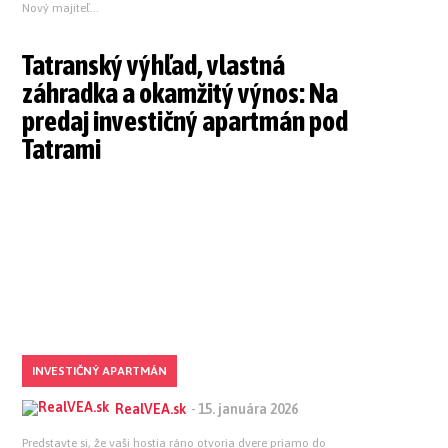
Nový majiteľ...
Tatranský výhľad, vlastná
záhradka a okamžitý výnos: Na
predaj investičný apartmán pod
Tatrami
INVESTIČNÝ APARTMÁN
RealVEA.sk
-
15. januára 2026
Predstavte si, že vaši hostia ráno otvoria dvere priamo do