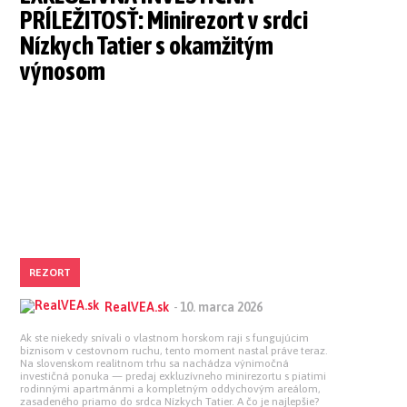
PRÍLEŽITOSŤ: Minirezort v srdci
Nízkych Tatier s okamžitým
výnosom
REZORT
RealVEA.sk
-
10. marca 2026
Ak ste niekedy snívali o vlastnom horskom raji s fungujúcim
biznisom v cestovnom ruchu, tento moment nastal práve teraz.
Na slovenskom realitnom trhu sa nachádza výnimočná
investičná ponuka — predaj exkluzívneho minirezortu s piatimi
rodinnými apartmánmi a kompletným oddychovým areálom,
zasadeného priamo do srdca Nízkych Tatier. A čo je najlepšie?