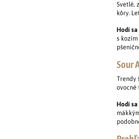
Svetlé, 
kôry. Le
Hodí sa 
s kozím
pšeničn
Sour A
Trendy 
ovocné 
Hodí sa 
mäkkými
podobne
Prehľ