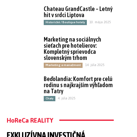
Chateau GrandCastle – Letný
hit v srdci Liptova
10. mája 2025
Historické / Boutique hotely
Marketing na sociálnych
sieťach pre hotelierov:
Kompletný sprievodca
slovenským trhom
14. júla 2025
Marketing a manažment
Beďolandia: Komfort pre celú
rodinu s najkrajším výhľadom
na Tatry
4. júla 2025
Chaty
HoReCa REALITY
EXKLUZÍVNA INVESTIČNÁ