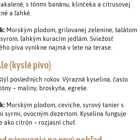
zakalené, s tónmi banánu, klinčeka a citrusovej
tné a ľahké.
k:
Morským plodom, grilovanej zelenine, šalátom
 syrom, ľahkým kuracím jedlám. Sviežosť
ého piva vynikne najmä v lete na terase.
le (kyslé pivo)
štýl posledných rokov. Výrazná kyselina, často
tóny – maliny, broskyňa, egreše.
k:
Morským plodom, ceviche, syrový tanier s
 syrmi, ovocným dezertom. Kyselina funguje
 ako citrón – rozjasní chuť.
ad párovania na prvý pohľad