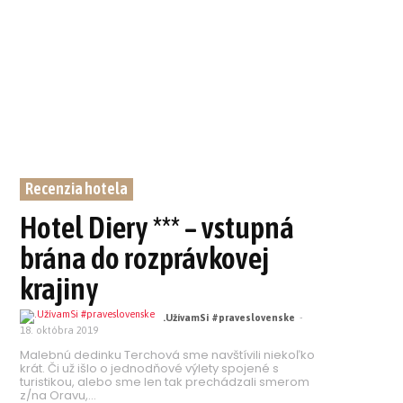
Recenzia hotela
Hotel Diery *** – vstupná
brána do rozprávkovej
krajiny
.UžívamSi #praveslovenske
-
18. októbra 2019
Malebnú dedinku Terchová sme navštívili niekoľko
krát. Či už išlo o jednodňové výlety spojené s
turistikou, alebo sme len tak prechádzali smerom
z/na Oravu,...