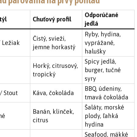
Odporúčané
týl
Chuťový profil
jedlá
Ryby, hydina,
Čistý, svieži,
/ Ležiak
vyprážané,
jemne horkastý
halušky
Spicy jedlá,
Horký, citrusový,
burger, tučné
tropický
syry
BBQ, údeniny,
/ Stout
Káva, čokoláda
tmavá čokoláda
Šaláty, morské
Banán, klinček,
né
plody, ľahká
citrus
hydina
Seafood, mäkké