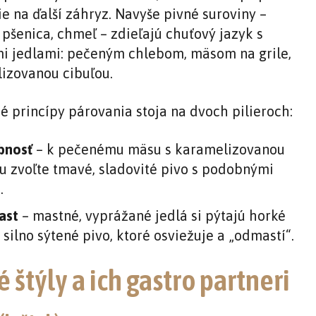
e na ďalší záhryz. Navyše pivné suroviny –
 pšenica, chmeľ – zdieľajú chuťový jazyk s
 jedlami: pečeným chlebom, mäsom na grile,
izovanou cibuľou.
é princípy párovania stoja na dvoch pilieroch:
bnosť
– k pečenému mäsu s karamelizovanou
u zvoľte tmavé, sladovité pivo s podobnými
.
ast
– mastné, vyprážané jedlá si pýtajú horké
 silno sýtené pivo, ktoré osviežuje a „odmastí“.
é štýly a ich gastro partneri