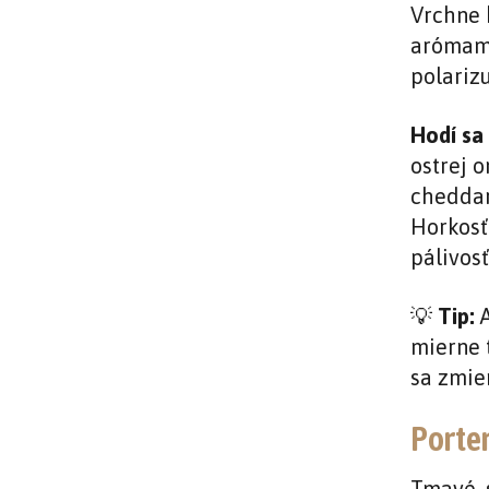
Vrchne 
arómami
polarizu
Hodí sa 
ostrej 
cheddar
Horkosť
pálivosť
💡
Tip:
A
mierne t
sa zmier
Porter
Tmavé, 