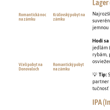
Lager 
Najrozší
Romantická noc
Kráľovský pobyt na
na zámku
zámku
suverénn
jemnou 
Hodí sa 
jedlám 
rybám, p
osviežen
Včelí pobyt na
Romantický pobyt
Donovaloch
na zámku
💡
Tip:
S
partner
tučnosť
IPA (I