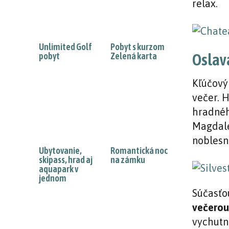
relax.
Unlimited Golf
Pobyt s kurzom
Oslav
pobyt
Zelená karta
Kľúčový
večer. 
hradnéh
Magdalé
noblesn
Ubytovanie,
Romantická noc
skipass, hrad aj
na zámku
aquapark v
jednom
Súčasťo
večerou
vychutn