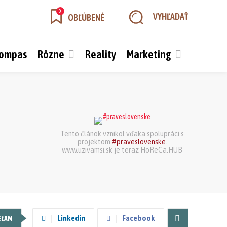
0
VYHĽADAŤ
OBĽÚBENÉ
kompas
Rôzne
Reality
Marketing
Tento článok vznikol vďaka spolupráci s
projektom
#praveslovenske
.
www.uzivamsi.sk je teraz HoReCa.HUB
Linkedin
Facebook
EĽAM