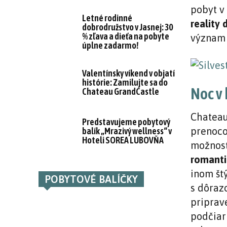
pobyt v
Letné rodinné
reality 
dobrodružstvo v Jasnej: 30
% zľava a dieťa na pobyte
význam 
úplne zadarmo!
Valentínsky víkend v objatí
histórie: Zamilujte sa do
Noc v 
Chateau GrandCastle
Chateau
Predstavujeme pobytový
prenoco
balík „Mrazivý wellness“ v
Hoteli SOREA LUBOVŇA
možnosť
romant
inom štý
POBYTOVÉ BALÍČKY
s dôrazo
priprav
podčiar