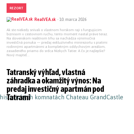
REZORT
RealVEA.sk
-
10. marca 2026
Ak ste niekedy snívali o vlastnom horskom raji s fungujúcim
biznisom v cestovnom ruchu, tento moment nastal práve teraz.
Na slovenskom realitnom trhu sa nachádza výnimočná
investičná ponuka — predaj exkluzívneho minirezortu s piatimi
rodinnými apartmánmi a kompletným oddychovým areálom,
zasadeného priamo do srdca Nízkych Tatier. A čo je najlepšie?
Nový majiteľ...
Tatranský výhľad, vlastná
záhradka a okamžitý výnos: Na
predaj investičný apartmán pod
Tatrami