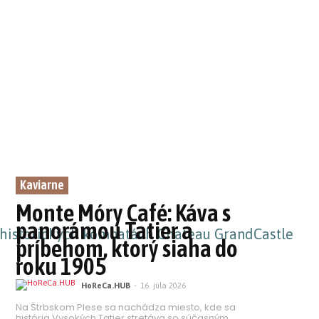
Kaviarne
Monte Móry Café: Káva s
panorámou Tatier a
príbehom, ktorý siaha do
roku 1905
HoReCa.HUB
-
16. júla 2026
Na Štrbskom Plese sa nachádza miesto, kde sa
história Vysokých Tatier stretáva so súčasným