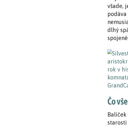
všade, 
podáva 
nemusia
dlhý sp
spojené
Čo vše
Balíček
starost