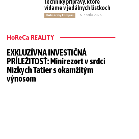
techniky prípravy, ktoré
vídame v jedálnych lístkoch
16. apríla 2026
Kulinársky kompas
HoReCa REALITY
EXKLUZÍVNA INVESTIČNÁ
PRÍLEŽITOSŤ: Minirezort v srdci
Nízkych Tatier s okamžitým
výnosom