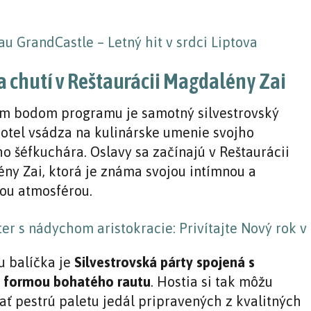
a chutí v Reštaurácii Magdalény Zai
m bodom programu je samotný silvestrovský
Hotel vsádza na kulinárske umenie svojho
o šéfkuchára. Oslavy sa začínajú v Reštaurácii
ny Zai, ktorá je známa svojou intímnou a
ou atmosférou.
u balíčka je
Silvestrovská párty spojená s
 formou bohatého rautu
. Hostia si tak môžu
ať pestrú paletu jedál pripravených z kvalitných