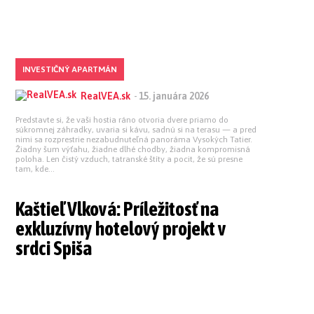
INVESTIČNÝ APARTMÁN
RealVEA.sk
-
15. januára 2026
Predstavte si, že vaši hostia ráno otvoria dvere priamo do
súkromnej záhradky, uvaria si kávu, sadnú si na terasu — a pred
nimi sa rozprestrie nezabudnuteľná panoráma Vysokých Tatier.
Žiadny šum výťahu, žiadne dlhé chodby, žiadna kompromisná
poloha. Len čistý vzduch, tatranské štíty a pocit, že sú presne
tam, kde...
Kaštieľ Vlková: Príležitosť na
exkluzívny hotelový projekt v
srdci Spiša