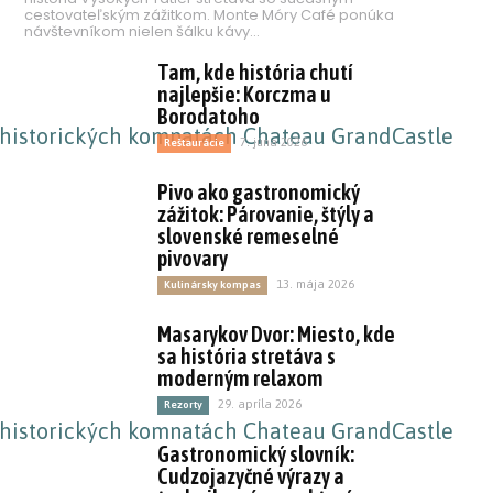
cestovateľským zážitkom. Monte Móry Café ponúka
návštevníkom nielen šálku kávy...
Tam, kde história chutí
najlepšie: Korczma u
Borodatoho
7. júna 2026
Reštaurácie
Pivo ako gastronomický
zážitok: Párovanie, štýly a
slovenské remeselné
pivovary
13. mája 2026
Kulinársky kompas
Masarykov Dvor: Miesto, kde
sa história stretáva s
moderným relaxom
29. apríla 2026
Rezorty
Gastronomický slovník:
Cudzojazyčné výrazy a