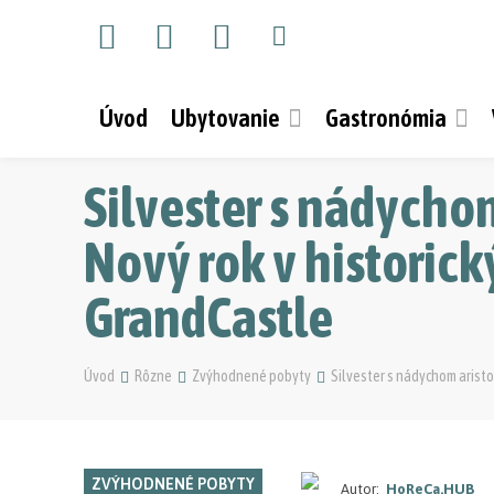
Úvod
Ubytovanie
Gastronómia
Silvester s nádychom
Nový rok v histori
GrandCastle
Úvod
Rôzne
Zvýhodnené pobyty
Silvester s nádychom aristo
ZVÝHODNENÉ POBYTY
Autor:
HoReCa.HUB