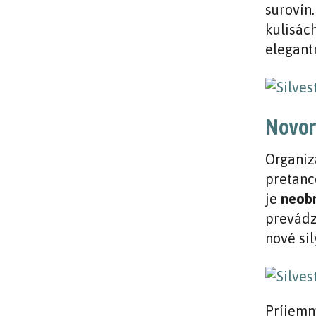
surovín.
kulisác
elegant
Novor
Organiz
pretanc
je
neobm
prevádz
nové sil
Príjemn