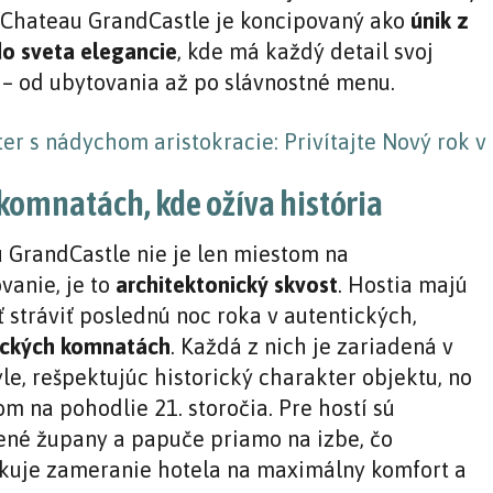
 Chateau GrandCastle je koncipovaný ako
únik z
do sveta elegancie
, kde má každý detail svoj
– od ubytovania až po slávnostné menu.
komnatách, kde ožíva história
 GrandCastle nie je len miestom na
vanie, je to
architektonický skvost
. Hostia majú
 stráviť poslednú noc roka v autentických,
ických komnatách
. Každá z nich je zariadená v
le, rešpektujúc historický charakter objektu, no
m na pohodlie 21. storočia. Pre hostí sú
ené župany a papuče priamo na izbe, čo
kuje zameranie hotela na maximálny komfort a