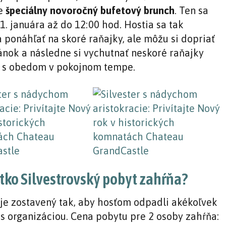
je
špeciálny novoročný bufetový brunch
. Ten sa
1. januára až do 12:00 hod. Hostia sa tak
 ponáhľať na skoré raňajky, ale môžu si dopriať
ánok a následne si vychutnať neskoré raňajky
 s obedom v pokojnom tempe.
tko Silvestrovský pobyt zahŕňa?
 je zostavený tak, aby hosťom odpadli akékoľvek
i s organizáciou. Cena pobytu pre 2 osoby zahŕňa: