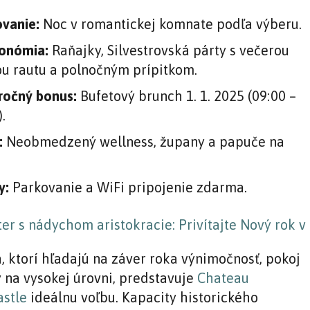
vanie:
Noc v romantickej komnate podľa výberu.
onómia:
Raňajky, Silvestrovská párty s večerou
u rautu a polnočným prípitkom.
očný bonus:
Bufetový brunch 1. 1. 2025 (09:00 –
.
:
Neobmedzený wellness, župany a papuče na
y:
Parkovanie a WiFi pripojenie zdarma.
h, ktorí hľadajú na záver roka výnimočnosť, pokoj
y na vysokej úrovni, predstavuje
Chateau
stle
ideálnu voľbu. Kapacity historického