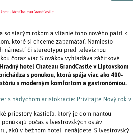
a so starým rokom a vítanie toho nového patrí k
m, ktoré si chceme zapamätať. Namiesto
h námestí či stereotypu pred televíznou
kou čoraz viac Slovákov vyhľadáva zážitkové
Hradný hotel Chateau GrandCastle v Liptovskom
prichádza s ponukou, ktorá spája viac ako 400-
istóriu s moderným komfortom a gastronómiou.
ké priestory kaštieľa, ktorý je dominantou
, ponúkajú počas silvestrovských osláv
ru, akú v bežnom hoteli nenájdete. Silvestrovský