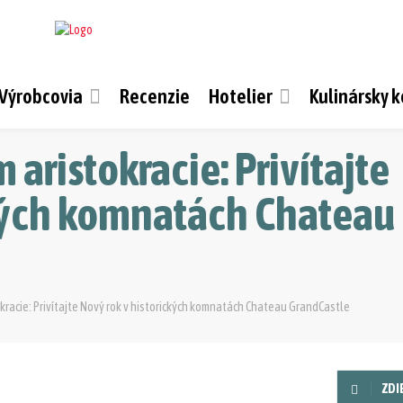
Výrobcovia
Recenzie
Hotelier
Kulinársky 
 aristokracie: Privítajte
ckých komnatách Chateau
kracie: Privítajte Nový rok v historických komnatách Chateau GrandCastle
ZDI