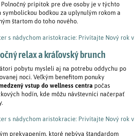
 Polnočný prípitok pre dve osoby je v týchto
h symbolickou bodkou za uplynulým rokom a
ným štartom do toho nového.
očný relax a kráľovský brunch
átori pobytu mysleli aj na potrebu oddychu po
ovanej noci. Veľkým benefitom ponuky
edzený vstup do wellness centra
počas
kových hodín, kde môžu návštevníci načerpať
y.
ým prekvapením, ktoré nebýva štandardom