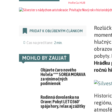
Rozlúčk
PRIDAŤ K OBĽÚBENÝM ČLÁNKOM
momento
hlučnýc
Čas na prečítane:
2
min.
obrazov
pobyty.
MOHLO BY ZAUJAŤ
Hrádku 
ročnú h
Objavte čaro nového
Hotela **** SOREA MORAVA
za výnimočných
podmienok
Historic
Rodinná dovolenka na
Orave: Pobyt LETO360°
regiónu
spája hory, relax aj zážitky
atmosfé