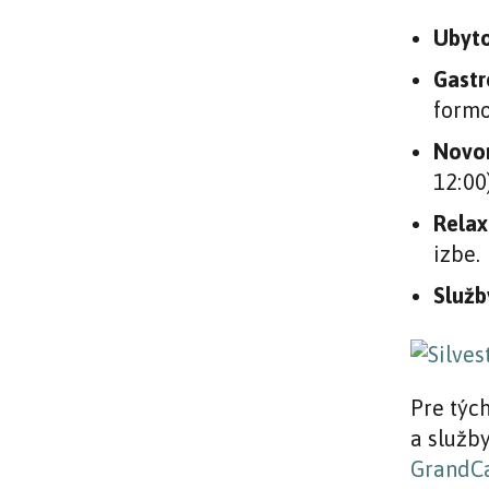
Ubyto
Gastr
formo
Novor
12:00)
Relax
izbe.
Služb
Pre týc
a služb
GrandCa