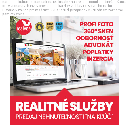
národnou kultúrnou pamiatkou, je aktuálne na predaj – ponúka jedinečnú šancu
pre vizionárskych investorov a podnikateľov v oblasti cestovného ruchu.
Historický základ pre moderný luxus Kaštieľ je zapísaný v ústrednom zozname
pamiatkového...