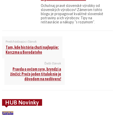
Ochutnaj pravé slovenské výrobky od
slovenských výrobcov! Zámerom tohto
blogu je propagovať kvalitné slovenské
potraviny a ich výrobcov. Tipy na
reštaurácie a nákupy "s rozumom".
Predchádzajúci článok
Tam, kde história chutí najlepšie:
Korczma u Borodatoho
Ďalší článok
Pravda o ovčom syre, bryndzi a
žinčici: Prečo jeden titulok nie je
dôvodom na nedôveru!
HUB Novinky
Súťaže