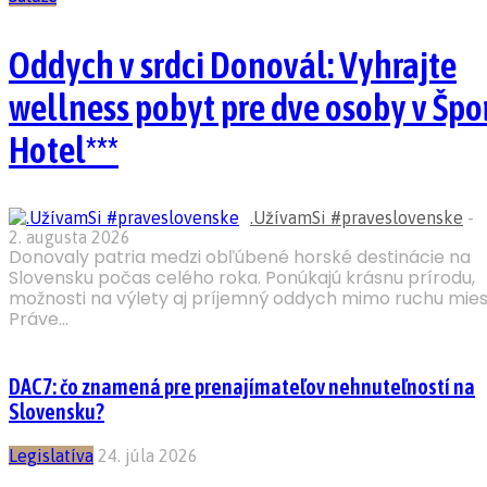
Oddych v srdci Donovál: Vyhrajte
wellness pobyt pre dve osoby v Špo
Hotel***
.UžívamSi #praveslovenske
-
2. augusta 2026
Donovaly patria medzi obľúbené horské destinácie na
Slovensku počas celého roka. Ponúkajú krásnu prírodu,
možnosti na výlety aj príjemný oddych mimo ruchu mies
Práve...
DAC7: čo znamená pre prenajímateľov nehnuteľností na
Slovensku?
Legislatíva
24. júla 2026