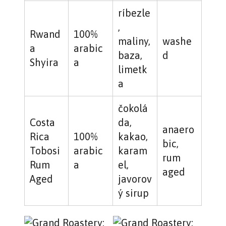
ríbezle
,
Rwand
100%
maliny,
washe
a
arabic
baza,
d
Shyira
a
limetk
a
čokolá
Costa
da,
anaero
Rica
100%
kakao,
bic,
Tobosi
arabic
karam
rum
Rum
a
el,
aged
Aged
javorov
ý sirup