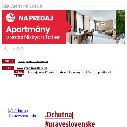
REKLAMNÝ PRIESTOR
9. júna 2026
ZDROJ
www.grandroastery.sk
FOTO
www.grandroastery.sk
TÉMY
Bardejovské Kúpele
Grand Roastery
káva
pražiareň
Šariš
Linkedin
Facebook
WhatsApp
Pinterest
.Ochutnaj
#praveslovenske