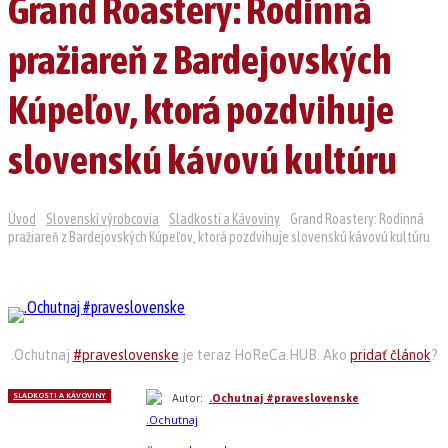
Grand Roastery: Rodinná
pražiareň z Bardejovských
Kúpeľov, ktorá pozdvihuje
slovenskú kávovú kultúru
Úvod
Slovenskí výrobcovia
Sladkosti a Kávoviny
Grand Roastery: Rodinná
pražiareň z Bardejovských Kúpeľov, ktorá pozdvihuje slovenskú kávovú kultúru
.Ochutnaj
#praveslovenske
je teraz HoReCa.HUB. Ako
pridať článok
?
SLADKOSTI A KÁVOVINY
Autor:
.Ochutnaj #praveslovenske
Linkedin
Facebook
WhatsApp
Pi