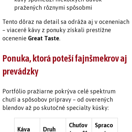
pražených rôznymi spôsobmi
Tento dôraz na detail sa odráža aj v oceneniach
– viaceré kávy z ponuky získali prestížne
ocenenie
Great Taste
.
Ponuka, ktorá poteší fajnšmekrov aj
prevádzky
Portfólio pražiarne pokrýva celé spektrum
chutí a spôsobov prípravy – od overených
blendov až po skutočné specialty kúsky:
Chuťov
Spraco
Káva
Druh