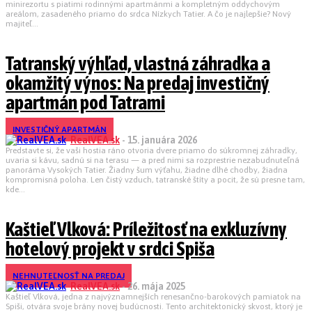
minirezortu s piatimi rodinnými apartmánmi a kompletným oddychovým
areálom, zasadeného priamo do srdca Nízkych Tatier. A čo je najlepšie? Nový
majiteľ...
Tatranský výhľad, vlastná záhradka a
okamžitý výnos: Na predaj investičný
apartmán pod Tatrami
INVESTIČNÝ APARTMÁN
RealVEA.sk
-
15. januára 2026
Predstavte si, že vaši hostia ráno otvoria dvere priamo do súkromnej záhradky,
uvaria si kávu, sadnú si na terasu — a pred nimi sa rozprestrie nezabudnuteľná
panoráma Vysokých Tatier. Žiadny šum výťahu, žiadne dlhé chodby, žiadna
kompromisná poloha. Len čistý vzduch, tatranské štíty a pocit, že sú presne tam,
kde...
Kaštieľ Vlková: Príležitosť na exkluzívny
hotelový projekt v srdci Spiša
NEHNUTEĽNOSŤ NA PREDAJ
RealVEA.sk
-
26. mája 2025
Kaštieľ Vlková, jedna z najvýznamnejších renesančno-barokových pamiatok na
Spiši, otvára svoje brány novej budúcnosti. Tento architektonický skvost, ktorý je