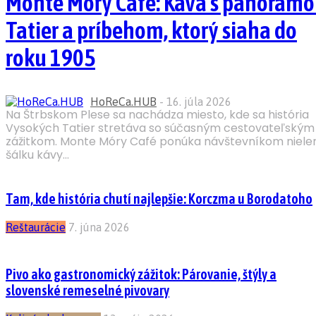
Monte Móry Café: Káva s panorám
Tatier a príbehom, ktorý siaha do
roku 1905
HoReCa.HUB
-
16. júla 2026
Na Štrbskom Plese sa nachádza miesto, kde sa história
Vysokých Tatier stretáva so súčasným cestovateľským
zážitkom. Monte Móry Café ponúka návštevníkom niele
šálku kávy...
Tam, kde história chutí najlepšie: Korczma u Borodatoho
Reštaurácie
7. júna 2026
Pivo ako gastronomický zážitok: Párovanie, štýly a
slovenské remeselné pivovary