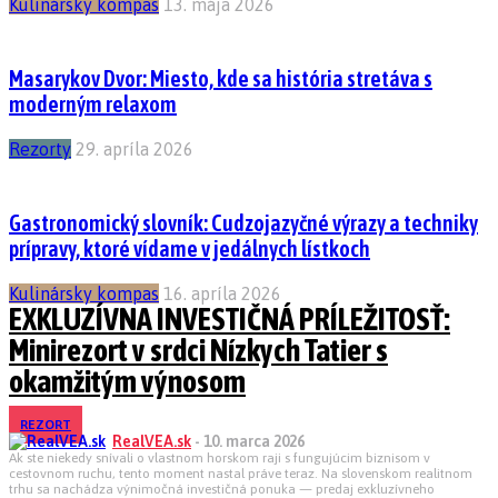
Kulinársky kompas
13. mája 2026
Masarykov Dvor: Miesto, kde sa história stretáva s
moderným relaxom
Rezorty
29. apríla 2026
Gastronomický slovník: Cudzojazyčné výrazy a techniky
prípravy, ktoré vídame v jedálnych lístkoch
Kulinársky kompas
16. apríla 2026
EXKLUZÍVNA INVESTIČNÁ PRÍLEŽITOSŤ:
Minirezort v srdci Nízkych Tatier s
okamžitým výnosom
REZORT
RealVEA.sk
-
10. marca 2026
Ak ste niekedy snívali o vlastnom horskom raji s fungujúcim biznisom v
cestovnom ruchu, tento moment nastal práve teraz. Na slovenskom realitnom
trhu sa nachádza výnimočná investičná ponuka — predaj exkluzívneho