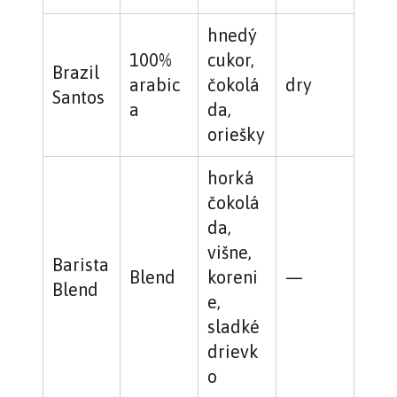
hnedý
100%
cukor,
Brazil
arabic
čokolá
dry
Santos
a
da,
oriešky
horká
čokolá
da,
višne,
Barista
Blend
koreni
—
Blend
e,
sladké
drievk
o