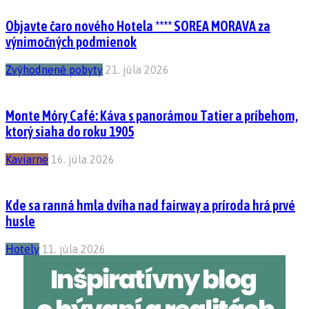
Objavte čaro nového Hotela **** SOREA MORAVA za
výnimočných podmienok
Zvýhodnené pobyty
21. júla 2026
Monte Móry Café: Káva s panorámou Tatier a príbehom,
ktorý siaha do roku 1905
Kaviarne
16. júla 2026
Kde sa ranná hmla dvíha nad fairway a príroda hrá prvé
husle
Hotely
11. júla 2026