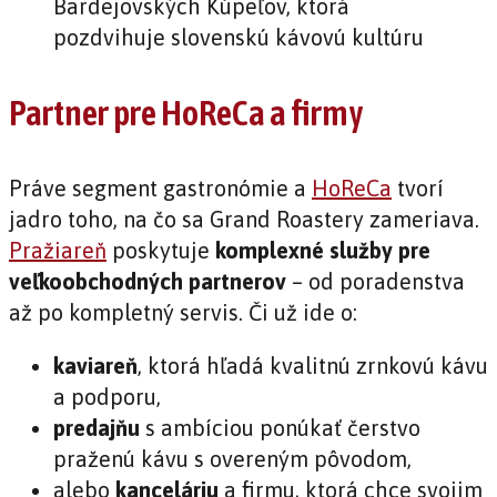
Partner pre HoReCa a firmy
Práve segment gastronómie a
HoReCa
tvorí
jadro toho, na čo sa Grand Roastery zameriava.
Pražiareň
poskytuje
komplexné služby pre
veľkoobchodných partnerov
– od poradenstva
až po kompletný servis. Či už ide o:
kaviareň
, ktorá hľadá kvalitnú zrnkovú kávu
a podporu,
predajňu
s ambíciou ponúkať čerstvo
praženú kávu s overeným pôvodom,
alebo
kanceláriu
a firmu, ktorá chce svojim