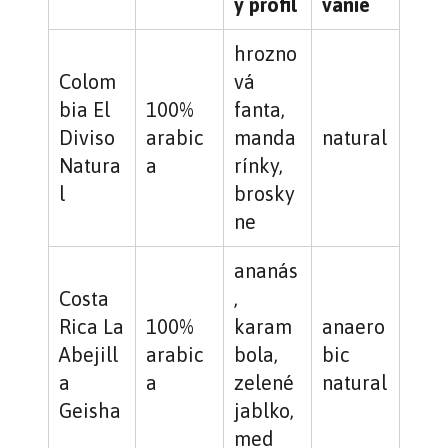
ý profil
vanie
hrozno
Colom
vá
bia El
100%
fanta,
Diviso
arabic
manda
natural
Natura
a
rínky,
l
brosky
ne
ananás
Costa
,
Rica La
100%
karam
anaero
Abejill
arabic
bola,
bic
a
a
zelené
natural
Geisha
jablko,
med