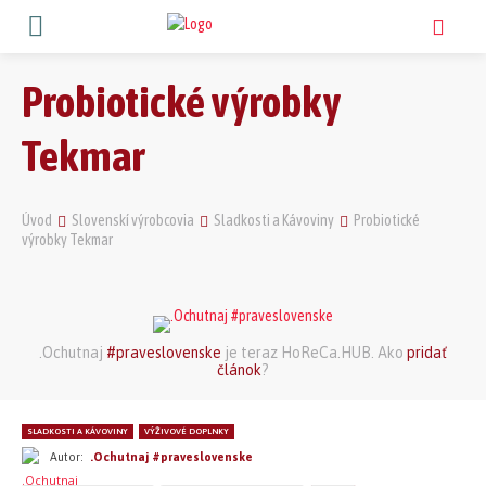
Probiotické výrobky
Tekmar
Úvod
Slovenskí výrobcovia
Sladkosti a Kávoviny
Probiotické
výrobky Tekmar
.Ochutnaj
#praveslovenske
je teraz HoReCa.HUB. Ako
pridať
článok
?
SLADKOSTI A KÁVOVINY
VÝŽIVOVÉ DOPLNKY
Autor:
.Ochutnaj #praveslovenske