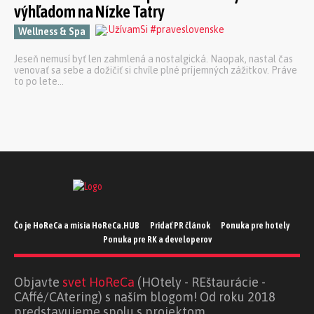
výhľadom na Nízke Tatry
Wellness & Spa
Jeseň nemusí byť len zahmlená a nostalgická. Naopak, nastal čas
venovať sa sebe a dožičiť si chvíle plné príjemných zážitkov. Práve
to po lete...
Čo je HoReCa a misia HoReCa.HUB
Pridať PR článok
Ponuka pre hotely
Ponuka pre RK a developerov
Objavte
svet HoReCa
(HOtely - REštaurácie -
CAffé/CAtering) s naším blogom! Od roku 2018
predstavujeme spolu s projektom