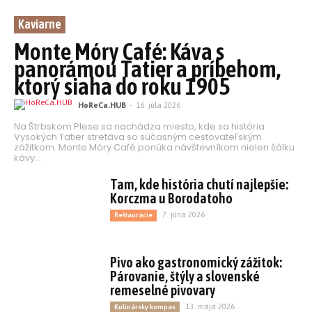
Kaviarne
Monte Móry Café: Káva s
panorámou Tatier a príbehom,
ktorý siaha do roku 1905
HoReCa.HUB
-
16. júla 2026
Na Štrbskom Plese sa nachádza miesto, kde sa história
Vysokých Tatier stretáva so súčasným cestovateľským
zážitkom. Monte Móry Café ponúka návštevníkom nielen šálku
kávy...
Tam, kde história chutí najlepšie:
Korczma u Borodatoho
7. júna 2026
Reštaurácie
Pivo ako gastronomický zážitok:
Párovanie, štýly a slovenské
remeselné pivovary
13. mája 2026
Kulinársky kompas