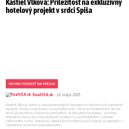
Kaštieľ Vlková: Príležitosť na exkluzívny
hotelový projekt v srdci Spiša
NEHNUTEĽNOSŤ NA PREDAJ
RealVEA.sk
-
26. mája 2025
Kaštieľ Vlková, jedna z najvýznamnejších renesančno-barokových pamiatok
na Spiši, otvára svoje brány novej budúcnosti. Tento architektonický skvost,
ktorý je národnou kultúrnou pamiatkou, je aktuálne na predaj – ponúka
jedinečnú šancu pre vizionárskych investorov a podnikateľov v oblasti
cestovného ruchu. Historický základ pre moderný luxus Kaštieľ je zapísaný v
ústrednom zozname pamiatkového...