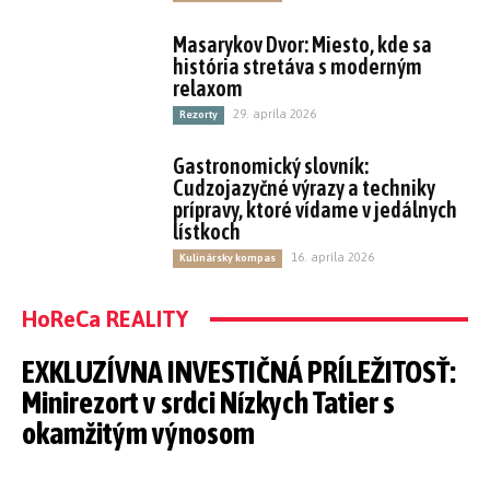
Masarykov Dvor: Miesto, kde sa
história stretáva s moderným
relaxom
29. apríla 2026
Rezorty
Gastronomický slovník:
Cudzojazyčné výrazy a techniky
prípravy, ktoré vídame v jedálnych
lístkoch
16. apríla 2026
Kulinársky kompas
HoReCa REALITY
EXKLUZÍVNA INVESTIČNÁ PRÍLEŽITOSŤ:
Minirezort v srdci Nízkych Tatier s
okamžitým výnosom