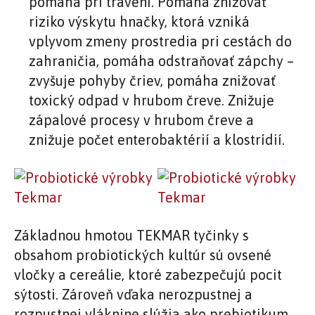
pomáha pri trávení. Pomáha znižovať
riziko výskytu hnačky, ktorá vzniká
vplyvom zmeny prostredia pri cestách do
zahraničia, pomáha odstraňovať zápchy –
zvyšuje pohyby čriev, pomáha znižovať
toxický odpad v hrubom čreve. Znižuje
zápalové procesy v hrubom čreve a
znižuje počet enterobaktérií a klostrídií.
Základnou hmotou TEKMAR tyčinky s
obsahom probiotických kultúr sú ovsené
vločky a cereálie, ktoré zabezpečujú pocit
sýtosti. Zároveň vďaka nerozpustnej a
rozpustnej vláknine slúžia ako prebiotikum,