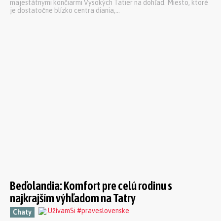
majestátnymi končiarmi Vysokých Tatier na dohľad. Miesto, ktoré
je dostatočne blízko centra diania,...
Beďolandia: Komfort pre celú rodinu s
najkrajším výhľadom na Tatry
Chaty