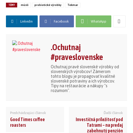
TÉMY
müsli
probiotické výrobky
Tekmar
Linkedin
Facebook
WhatsApp
.Ochutnaj
#praveslovenske
Ochutnaj pravé slovenské výrobky od
slovenských výrobcov! Zámerom
tohto blogu je propagovať kvalitné
slovenské potraviny a ich výrobcov.
Tipy na reštaurácie a nákupy "s
rozumom".
Predchádzajúci článok
Ďalší článok
Good Times coffee
Investičná príležitosť pod
roasters
Tatrami – na predaj
zabehnutý penzión