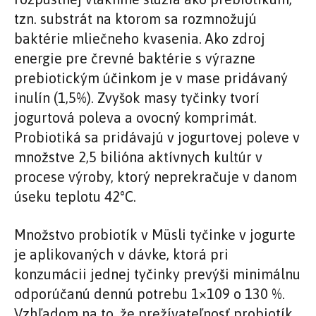
tzn. substrát na ktorom sa rozmnožujú
baktérie mliečneho kvasenia. Ako zdroj
energie pre črevné baktérie s výrazne
prebiotickým účinkom je v mase pridávaný
inulín (1,5%). Zvyšok masy tyčinky tvorí
jogurtová poleva a ovocný komprimát.
Probiotiká sa pridávajú v jogurtovej poleve v
množstve 2,5 bilióna aktívnych kultúr v
procese výroby, ktorý neprekračuje v danom
úseku teplotu 42°C.
Množstvo probiotík v Müsli tyčinke v jogurte
je aplikovaných v dávke, ktorá pri
konzumácii jednej tyčinky prevýši minimálnu
odporúčanú dennú potrebu 1×109 o 130 %.
Vzhľadom na to, že prežívateľnosť probiotík