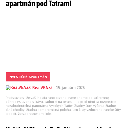
apartmán pod Tatrami
INVESTIČNÝ APARTMÁN
RealVEA.sk
-
15. januára 2026
Predstavte si, že vaši hostia ráno otvoria dvere priamo do súkromnej
záhradky, uvaria si kávu, sadnú si na terasu — a pred nimi sa rozprestrie
nezabudnuteľná panoráma Vysokých Tatier. Žiadny šum výťahu, žiadne
dlhé chodby, žiadna kompromisná poloha. Len čistý vzduch, tatranské štíty
a pocit, že sú presne tam, kde...