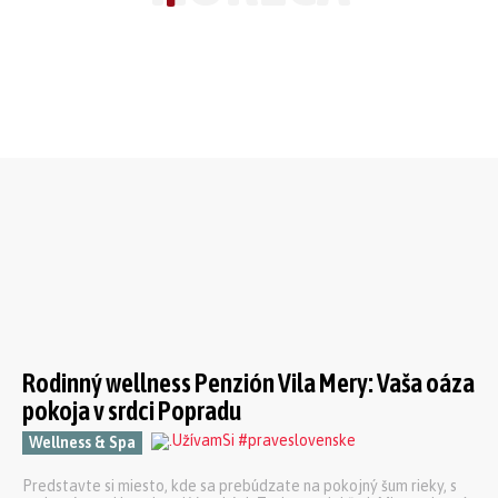
Rodinný wellness Penzión Vila Mery: Vaša oáza
pokoja v srdci Popradu
Wellness & Spa
Predstavte si miesto, kde sa prebúdzate na pokojný šum rieky, s