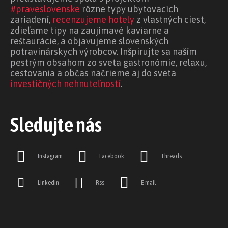
#praveslovenske
rôzne typy ubytovacích
zariadení,
recenzujeme hotely
z vlastných ciest,
zdieľame tipy na zaujímavé kaviarne a
reštaurácie, a objavujeme slovenských
potravinárskych výrobcov. Inšpirujte sa naším
pestrým obsahom zo sveta gastronómie, relaxu,
cestovania a občas načrieme aj do sveta
investičných nehnuteľností
.
Sledujte nás
Instagram
Facebook
Threads
Linkedin
Rss
E-mail