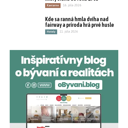
16. júla 2026
Kaviarne
Kde sa ranná hmla dvíha nad
fairway a príroda hrá prvé husle
11. júla 2026
Hotely