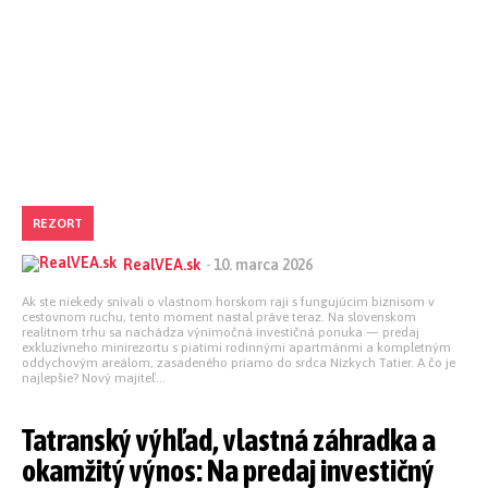
REZORT
RealVEA.sk
-
10. marca 2026
Ak ste niekedy snívali o vlastnom horskom raji s fungujúcim biznisom v
cestovnom ruchu, tento moment nastal práve teraz. Na slovenskom
realitnom trhu sa nachádza výnimočná investičná ponuka — predaj
exkluzívneho minirezortu s piatimi rodinnými apartmánmi a kompletným
oddychovým areálom, zasadeného priamo do srdca Nízkych Tatier. A čo je
najlepšie? Nový majiteľ...
Tatranský výhľad, vlastná záhradka a
okamžitý výnos: Na predaj investičný