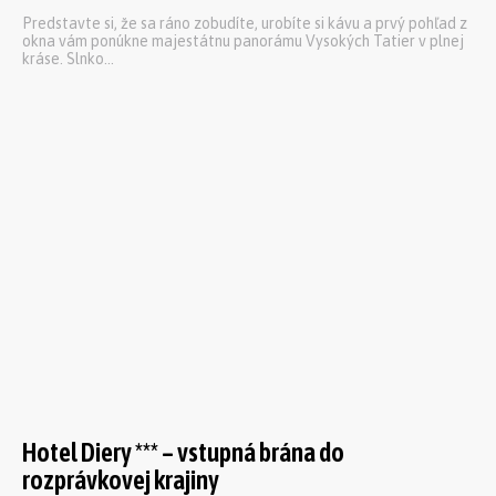
Predstavte si, že sa ráno zobudíte, urobíte si kávu a prvý pohľad z
okna vám ponúkne majestátnu panorámu Vysokých Tatier v plnej
kráse. Slnko...
Hotel Diery *** – vstupná brána do
rozprávkovej krajiny