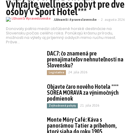
Vyhrajte wellness pobyt pre dve
osoby v Šport Hotel***
.UžívamSi #praveslovenske
-
2. augusta 2026
Donovaly patria medzi obľúbené horské destinácie na
Slovensku počas celého roka. Ponúkajú krásnu prírodu,
možnosti na výlety aj príjemný oddych mimo ruchu miest.
Práve...
DAC7: čo znamená pre
prenajímateľov nehnuteľností na
Slovensku?
24. júla 2026
Legislatíva
Objavte čaro nového Hotela ****
SOREA MORAVA za výnimočných
podmienok
21. júla 2026
Zvýhodnené pobyty
Monte Móry Café: Káva s
panorámou Tatier a príbehom,
ktorý siaha do roku 1905