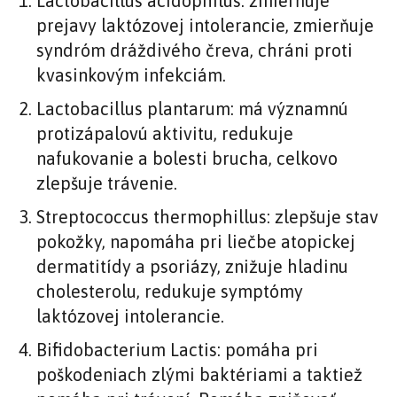
Lactobacillus acidophilus: zmierňuje
prejavy laktózovej intolerancie, zmierňuje
syndróm dráždivého čreva, chráni proti
kvasinkovým infekciám.
Lactobacillus plantarum: má významnú
protizápalovú aktivitu, redukuje
nafukovanie a bolesti brucha, celkovo
zlepšuje trávenie.
Streptococcus thermophillus: zlepšuje stav
pokožky, napomáha pri liečbe atopickej
dermatitídy a psoriázy, znižuje hladinu
cholesterolu, redukuje symptómy
laktózovej intolerancie.
Bifidobacterium Lactis: pomáha pri
poškodeniach zlými baktériami a taktiež