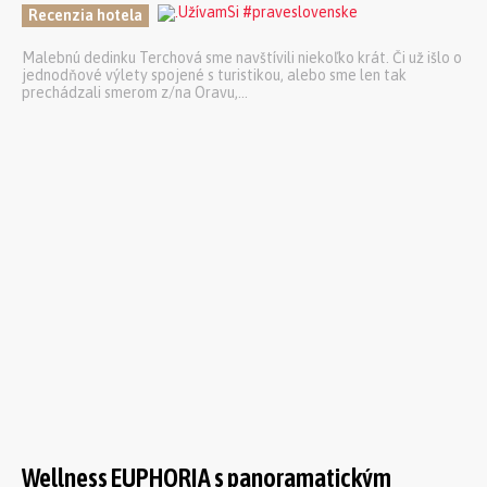
Recenzia hotela
Malebnú dedinku Terchová sme navštívili niekoľko krát. Či už išlo o
jednodňové výlety spojené s turistikou, alebo sme len tak
prechádzali smerom z/na Oravu,...
Wellness EUPHORIA s panoramatickým