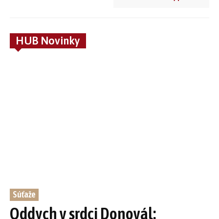
HUB Novinky
Súťaže
Oddych v srdci Donovál: