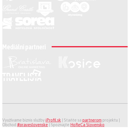
Mediálni partneri
Využívame biznis služby
iProfil.sk
| Staňte sa
partnerom
projektu |
Obchod
#praveslovenske
| Spoznajte
HoReCa Slovensko