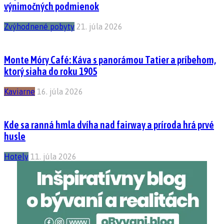
výnimočných podmienok
Zvýhodnené pobyty
21. júla 2026
Monte Móry Café: Káva s panorámou Tatier a príbehom,
ktorý siaha do roku 1905
Kaviarne
16. júla 2026
Kde sa ranná hmla dvíha nad fairway a príroda hrá prvé
husle
Hotely
11. júla 2026