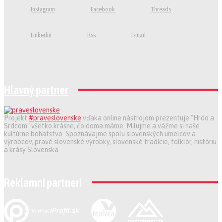
Instagram
Facebook
Threads
Linkedin
Rss
E-mail
Hlavný partner
Projekt
#praveslovenske
vďaka online nástrojom prezentuje "Hrdo a
Srdcom" všetko krásne, čo doma máme. Milujme a vážme si naše
kultúrne bohatstvo. Spoznávajme spolu slovenských umelcov a
výrobcov, pravé slovenské výrobky, slovenské tradície, folklór, históriu
a krásy Slovenska.
Reklamní partneri