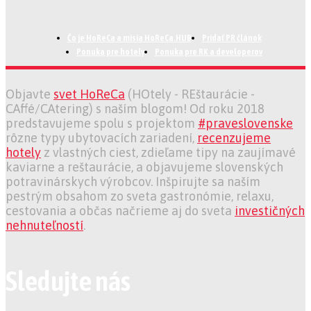
Čo je HoReCa a misia HoReCa.HUB
Pridať PR článok
Ponuka pre hotely
Ponuka pre RK a developerov
Objavte
svet HoReCa
(HOtely - REštaurácie -
CAffé/CAtering) s naším blogom! Od roku 2018
predstavujeme spolu s projektom
#praveslovenske
rôzne typy ubytovacích zariadení,
recenzujeme
hotely
z vlastných ciest, zdieľame tipy na zaujímavé
kaviarne a reštaurácie, a objavujeme slovenských
potravinárskych výrobcov. Inšpirujte sa naším
pestrým obsahom zo sveta gastronómie, relaxu,
cestovania a občas načrieme aj do sveta
investičných
nehnuteľností
.
Sledujte nás