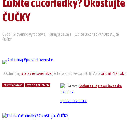
Ľúbite čučoriedky? Okoštujte
ČUČKY
Úvod
Slovenskí výrobcovia
Farmy a Salaše
Ľúbite čučoriedky? Okoštujte
ČUČKY
.Ochutnaj
#praveslovenske
je teraz HoReCa.HUB. Ako
pridať článok
?
FARMY A SALAŠE
OVOCIE A ZELENINA
Autor:
.Ochutnaj #praveslovenske
Linkedin
Facebook
WhatsApp
Pi