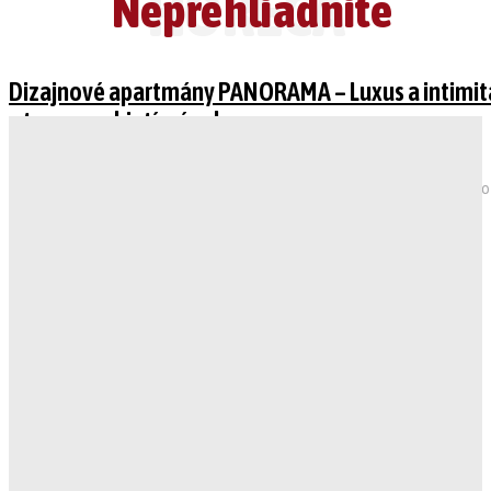
HORECA
Neprehliadnite
Dizajnové apartmány PANORAMA – Luxus a intimit
v tesnom objatí prírody
Recenzia hotela
Vidla, Havran, Vráta ... to sú názvy troch unikátnych apartmánov priamo
pri Chodníku korunami stromov, v srdci horského rodinného strediska
Bachledka Ski & Sun...
Chateau GrandCastle – Letný hit v srdci Liptova
Historické / Boutique hotely
Ak hľadáte výnimočný zážitok počas letných mesiacov na Slovensku,
objavte Chateau GrandCastle v Liptovskom Hrádku. Tento
zrekonštruovaný hrad a kaštieľ s komnatami z roku...