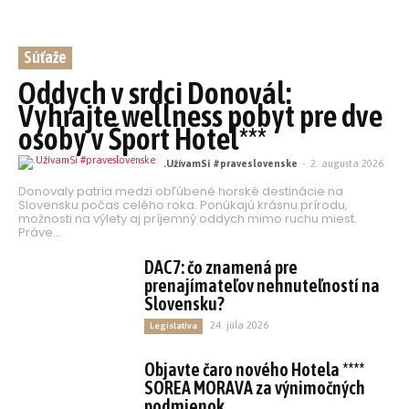
Súťaže
Oddych v srdci Donovál:
Vyhrajte wellness pobyt pre dve
osoby v Šport Hotel***
.UžívamSi #praveslovenske
-
2. augusta 2026
Donovaly patria medzi obľúbené horské destinácie na
Slovensku počas celého roka. Ponúkajú krásnu prírodu,
možnosti na výlety aj príjemný oddych mimo ruchu miest.
Práve...
DAC7: čo znamená pre
prenajímateľov nehnuteľností na
Slovensku?
24. júla 2026
Legislatíva
Objavte čaro nového Hotela ****
SOREA MORAVA za výnimočných
podmienok