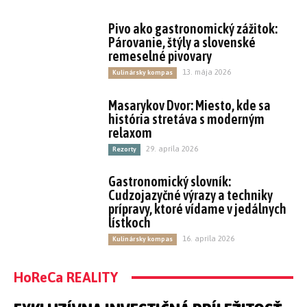
Pivo ako gastronomický zážitok:
Párovanie, štýly a slovenské
remeselné pivovary
13. mája 2026
Kulinársky kompas
Masarykov Dvor: Miesto, kde sa
história stretáva s moderným
relaxom
29. apríla 2026
Rezorty
Gastronomický slovník:
Cudzojazyčné výrazy a techniky
prípravy, ktoré vídame v jedálnych
lístkoch
16. apríla 2026
Kulinársky kompas
HoReCa REALITY