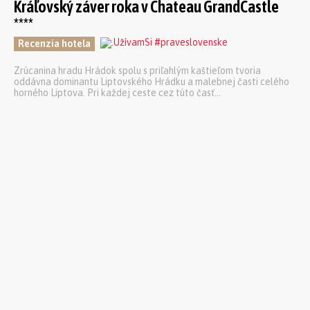
Kráľovský záver roka v Chateau GrandCastle
****
Recenzia hotela
Zrúcanina hradu Hrádok spolu s priľahlým kaštieľom tvoria
oddávna dominantu Liptovského Hrádku a malebnej časti celého
horného Liptova. Pri každej ceste cez túto časť...