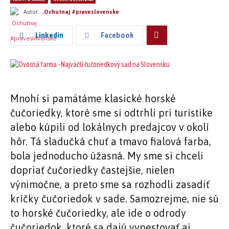
Autor:
.Ochutnaj #praveslovenske
Linkedin
Facebook
Mnohí si pamätáme klasické horské
čučoriedky, ktoré sme si odtrhli pri turistike
alebo kúpili od lokálnych predajcov v okolí
hôr. Tá sladučká chuť a tmavo fialová farba,
bola jednoducho úžasná. My sme si chceli
dopriať čučoriedky častejšie, nielen
výnimočne, a preto sme sa rozhodli zasadiť
kríčky čučoriedok v sade. Samozrejme, nie sú
to horské čučoriedky, ale ide o odrody
čučoriedok, ktoré sa dajú vypestovať aj