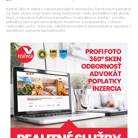
Kaštieľ Vlková, jedna z najvýznamnejších renesančno-barokových pamiatok
na Spiši, otvára svoje brány novej budúcnosti. Tento architektonický skvost,
ktorý je národnou kultúrnou pamiatkou, je aktuálne na predaj – ponúka
jedinečnú šancu pre vizionárskych investorov a podnikateľov v oblasti
cestovného ruchu. Historický základ pre moderný luxus Kaštieľ je zapísaný v
ústrednom zozname pamiatkového...