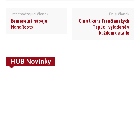
Predchádzajúci článok
Ďalší článok
Remeselné nápoje
Gin a likér z Trenčianskych
ManaRoots
Teplíc – vyladené v
každom detaile
HUB Novinky