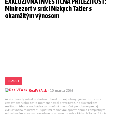
EXKLUZÍVNA INVESTIČNÁ PRÍLEŽITOSŤ:
Minirezort v srdci Nízkych Tatier s
okamžitým výnosom
REZORT
RealVEA.sk
-
10. marca 2026
Ak ste niekedy snívali o vlastnom horskom raji s fungujúcim biznisom v
cestovnom ruchu, tento moment nastal práve teraz. Na slovenskom
realitnom trhu sa nachádza výnimočná investičná ponuka — predaj
exkluzívneho minirezortu s piatimi rodinnými apartmánmi a kompletným
oddychovým areálom, zasadeného priamo do srdca Nízkych Tatier. A čo je