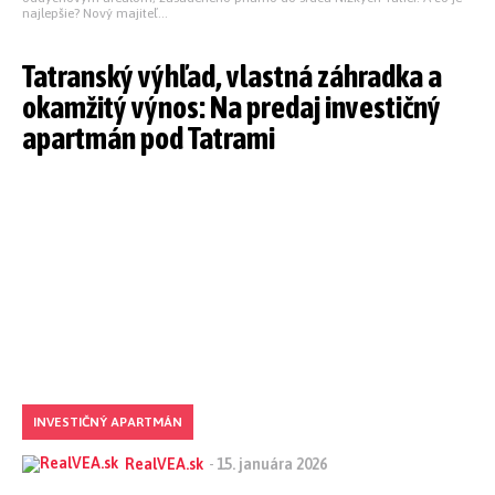
najlepšie? Nový majiteľ...
Tatranský výhľad, vlastná záhradka a
okamžitý výnos: Na predaj investičný
apartmán pod Tatrami
INVESTIČNÝ APARTMÁN
RealVEA.sk
-
15. januára 2026