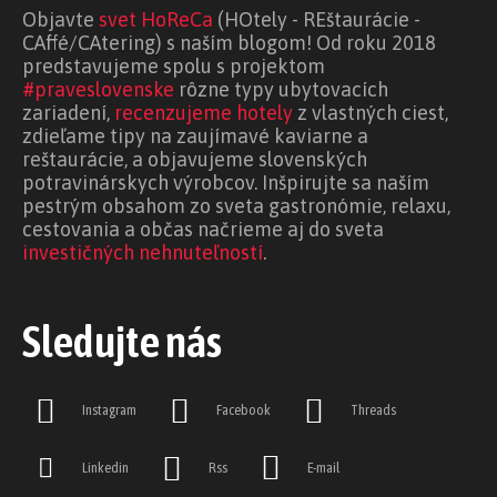
Objavte
svet HoReCa
(HOtely - REštaurácie -
CAffé/CAtering) s naším blogom! Od roku 2018
predstavujeme spolu s projektom
#praveslovenske
rôzne typy ubytovacích
zariadení,
recenzujeme hotely
z vlastných ciest,
zdieľame tipy na zaujímavé kaviarne a
reštaurácie, a objavujeme slovenských
potravinárskych výrobcov. Inšpirujte sa naším
pestrým obsahom zo sveta gastronómie, relaxu,
cestovania a občas načrieme aj do sveta
investičných nehnuteľností
.
Sledujte nás
Instagram
Facebook
Threads
Linkedin
Rss
E-mail