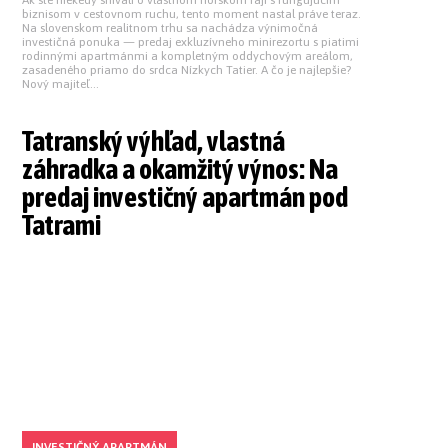
biznisom v cestovnom ruchu, tento moment nastal práve teraz.
Na slovenskom realitnom trhu sa nachádza výnimočná
investičná ponuka — predaj exkluzívneho minirezortu s piatimi
rodinnými apartmánmi a kompletným oddychovým areálom,
zasadeného priamo do srdca Nízkych Tatier. A čo je najlepšie?
Nový majiteľ...
Tatranský výhľad, vlastná
záhradka a okamžitý výnos: Na
predaj investičný apartmán pod
Tatrami
INVESTIČNÝ APARTMÁN