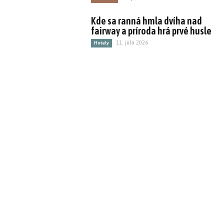
Kde sa ranná hmla dvíha nad
fairway a príroda hrá prvé husle
11. júla 2026
Hotely