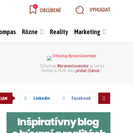
0
VYHĽADAŤ
OBĽÚBENÉ
kompas
Rôzne
Reality
Marketing
.Ochutnaj
#praveslovenske
je teraz
HoReCa.HUB. Ako
pridať článok
?
Linkedin
Facebook
EĽAM