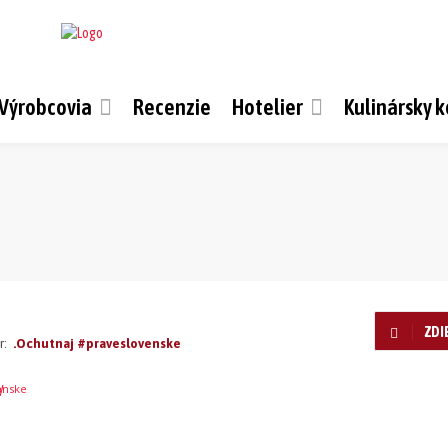
Výrobcovia
Recenzie
Hotelier
Kulinársky 
ZDI
r:
.Ochutnaj #praveslovenske