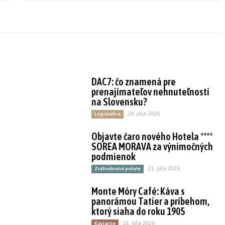
DAC7: čo znamená pre
prenajímateľov nehnuteľností
na Slovensku?
24. júla 2026
Legislatíva
Objavte čaro nového Hotela ****
SOREA MORAVA za výnimočných
podmienok
21. júla 2026
Zvýhodnené pobyty
Monte Móry Café: Káva s
panorámou Tatier a príbehom,
ktorý siaha do roku 1905
16. júla 2026
Kaviarne