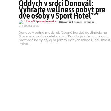
Oddych v srdci Donovál:
Vyhrajte wellness pobyt pre
dve osoby v Šport Hotel***
.UžívamSi #praveslovenske
-
2. augusta 2026
Donovaly patria medzi obľúbené horské destinácie na
Slovensku počas celého roka. Ponúkajú krásnu prírodu,
možnosti na výlety aj príjemný oddych mimo ruchu miest.
Práve...