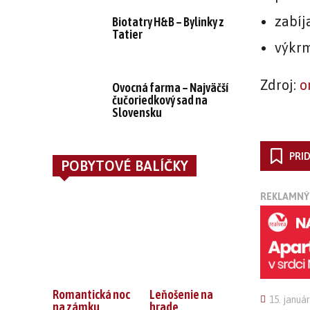
zabíj
Biotatry H&B – Bylinky z
Tatier
výkrm
Zdroj:
o
Ovocná farma – Najväčší
čučoriedkový sad na
Slovensku
PRI
POBYTOVÉ BALÍČKY
REKLAMNÝ
Romantická noc
Leňošenie na
15. januá
na zámku
hrade