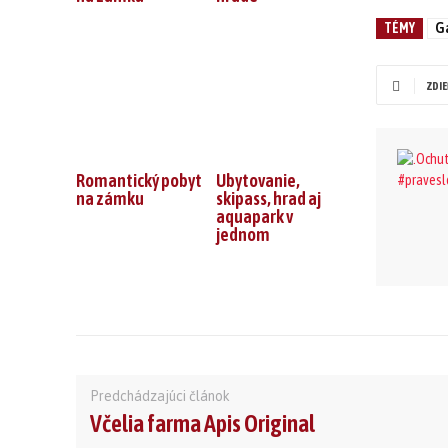
TÉMY
G
ZDIE
Romantický pobyt
Ubytovanie,
na zámku
skipass, hrad aj
aquapark v
jednom
Predchádzajúci článok
Včelia farma Apis Original