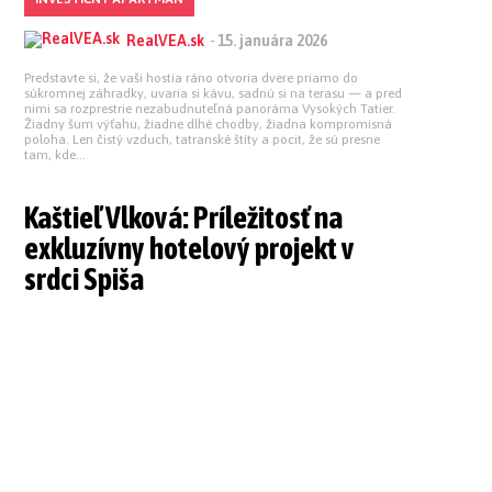
RealVEA.sk
-
15. januára 2026
Predstavte si, že vaši hostia ráno otvoria dvere priamo do
súkromnej záhradky, uvaria si kávu, sadnú si na terasu — a pred
nimi sa rozprestrie nezabudnuteľná panoráma Vysokých Tatier.
Žiadny šum výťahu, žiadne dlhé chodby, žiadna kompromisná
poloha. Len čistý vzduch, tatranské štíty a pocit, že sú presne
tam, kde...
Kaštieľ Vlková: Príležitosť na
exkluzívny hotelový projekt v
srdci Spiša