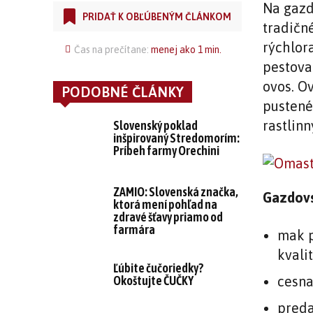
Na gazd
PRIDAŤ K OBĽÚBENÝM ČLÁNKOM
tradičn
rýchlor
Čas na prečítane:
menej ako 1
min.
pestovan
ovos.
Ov
PODOBNÉ ČLÁNKY
pustené
rastli
Slovenský poklad
inšpirovaný Stredomorím:
Príbeh farmy Orechini
ZAMIO: Slovenská značka,
Gazdov
ktorá mení pohľad na
zdravé šťavy priamo od
farmára
mak p
kvali
Ľúbite čučoriedky?
cesn
Okoštujte ČUČKY
preda