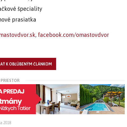
ačkové špeciality
ové prasiatka
mastovdvor.sk
,
facebook.com/omastovdvor
DAŤ K OBĽÚBENÝM ČLÁNKOM
 PRIESTOR
ra 2018