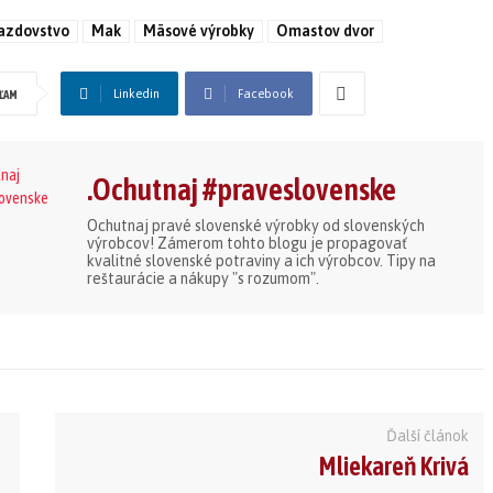
azdovstvo
Mak
Mäsové výrobky
Omastov dvor
Linkedin
Facebook
ĽAM
.Ochutnaj #praveslovenske
Ochutnaj pravé slovenské výrobky od slovenských
výrobcov! Zámerom tohto blogu je propagovať
kvalitné slovenské potraviny a ich výrobcov. Tipy na
reštaurácie a nákupy "s rozumom".
Ďalší článok
Mliekareň Krivá