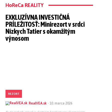
HoReCa REALITY
EXKLUZÍVNA INVESTIČNÁ
PRÍLEŽITOSŤ: Minirezort v srdci
Nízkych Tatier s okamžitým
výnosom
REZORT
RealVEA.sk
-
10. marca 2026
Ak ste niekedy snívali o vlastnom horskom raji s fungujúcim