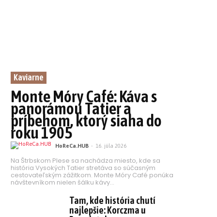
Kaviarne
Monte Móry Café: Káva s
panorámou Tatier a
príbehom, ktorý siaha do
roku 1905
HoReCa.HUB
-
16. júla 2026
Na Štrbskom Plese sa nachádza miesto, kde sa
história Vysokých Tatier stretáva so súčasným
cestovateľským zážitkom. Monte Móry Café ponúka
návštevníkom nielen šálku kávy...
Tam, kde história chutí
najlepšie: Korczma u