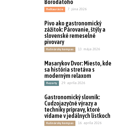
Borodatoho
7. júna 2026
Reštaurácie
Pivo ako gastronomický
zážitok: Párovanie, štýly a
slovenské remeselné
pivovary
13. mája 2026
Kulinársky kompas
Masarykov Dvor: Miesto, kde
sa história stretáva s
moderným relaxom
29. apríla 2026
Rezorty
Gastronomický slovník:
Cudzojazyčné výrazy a
techniky prípravy, ktoré
vídame v jedálnych lístkoch
16. apríla 2026
Kulinársky kompas