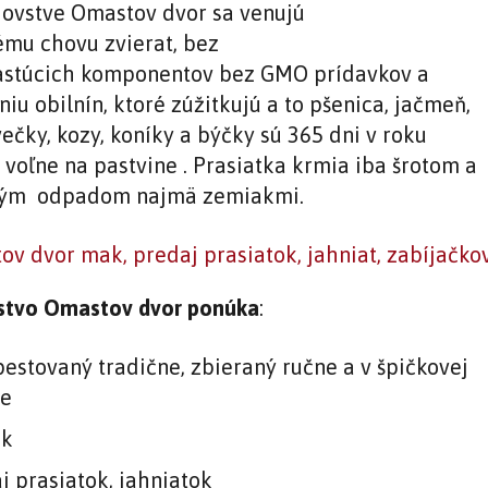
ovstve Omastov dvor sa venujú
ému chovu zvierat, bez
astúcich komponentov bez GMO prídavkov a
iu obilnín, ktoré zúžitkujú a to pšenica, jačmeň,
ečky, kozy, koníky a býčky sú 365 dni v roku
 voľne na pastvine . Prasiatka krmia iba šrotom a
nným odpadom najmä zemiakmi.
stvo Omastov dvor ponúka
:
estovaný tradične, zbieraný ručne a v špičkovej
te
ak
j prasiatok, jahniatok